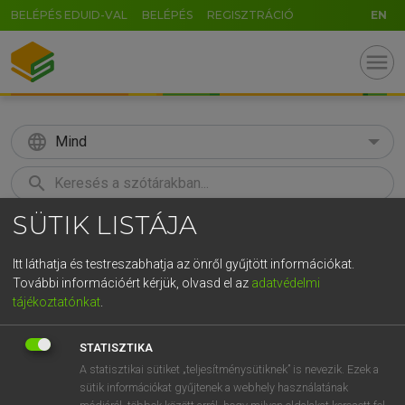
BELÉPÉS EDUID-VAL
BELÉPÉS
REGISZTRÁCIÓ
EN
menu
language
Mind
search
SÜTIK LISTÁJA
GR
KERESÉS
5
6
7
8
9
ö
ü
ó
Itt láthatja és testreszabhatja az önről gyűjtött információkat.
További információért kérjük, olvasd el az
adatvédelmi
r
t
z
u
i
o
p
ő
ú
LÁZÁR A. PÉTER, VARGA GYÖRGY
tájékoztatónkat
.
Angol−magyar egyetemes nagyszótár
g
h
j
k
l
é
á
ű
Ω
STATISZTIKA
v
b
n
m
,
.
-
AltGr
A statisztikai sütiket „teljesítménysütiknek” is nevezik. Ezek a
sütik információkat gyűjtenek a webhely használatának