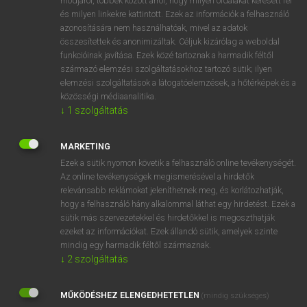
módjáról, többek között arról, hogy milyen oldalakat keresett fel
és milyen linkekre kattintott. Ezek az információk a felhasználó
VAN ELŐFIZETÉSED?
azonosítására nem használhatóak, mivel az adatok
összesítettek és anonimizáltak. Céljuk kizárólag a weboldal
Van előfizetésem a teljes szócikk megtekintéséhez.
funkcióinak javítása. Ezek közé tartoznak a harmadik féltől
származó elemzési szolgáltatásokhoz tartozó sütik; ilyen
BELÉPÉS
elemzési szolgáltatások a látogatóelemzések, a hőtérképek és a
közösségi médiaanalitika.
↓
1
szolgáltatás
MARKETING
Ezek a sütik nyomon követik a felhasználó online tevékenységét.
Az online tevékenységek megismerésével a hirdetők
NINCS ELŐFIZETÉSED?
relevánsabb reklámokat jeleníthetnek meg, és korlátozhatják,
Nincs regisztrációm és előfizetésem. A szótár 2 órás,
hogy a felhasználó hány alkalommal láthat egy hirdetést. Ezek a
díjmentes próbaverziójának elindításához regisztrálok és
sütik más szervezetekkel és hirdetőkkel is megoszthatják
belépek
.
ezeket az információkat. Ezek állandó sütik, amelyek szinte
mindig egy harmadik féltől származnak.
↓
2
szolgáltatás
REGISZTRÁCIÓ
MŰKÖDÉSHEZ ELENGEDHETETLEN
(mindig szükséges)