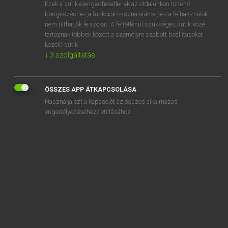
Ezek a sütik elengedhetetlenek az oldalunkon történő
böngészéshez,a funkciók használatához, és a felhasználók
nem tilthatják le azokat. A feltétlenül szükséges sütik közé
Lázár A. Péter, Varga György
tartoznak többek között a személyre szabott beállításokat
ANGOL−MAGYAR EGYETEMES NAGYSZÓTÁR
kezelő sütik.
↓
3
szolgáltatás
Kapcsolódó anyagok
drek
ÖSSZES APP ÁTKAPCSOLÁSA
drench
Használja ezt a kapcsolót az összes alkalmazás
drencher
engedélyezéséhez/letiltásához.
drenching
Dresden
dress
dressage
dress allowance
dress ball