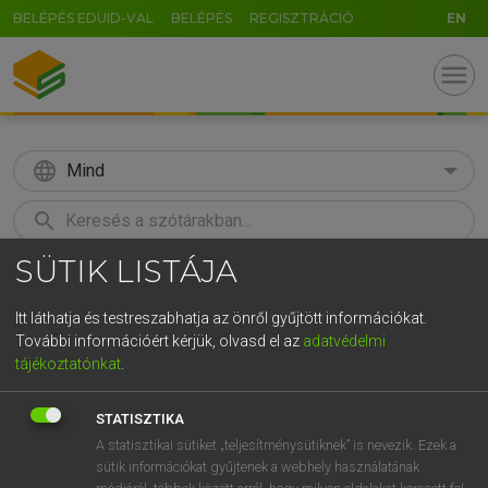
BELÉPÉS EDUID-VAL
BELÉPÉS
REGISZTRÁCIÓ
EN
menu
language
Mind
search
SÜTIK LISTÁJA
GR
KERESÉS
5
6
7
8
9
ö
ü
ó
Itt láthatja és testreszabhatja az önről gyűjtött információkat.
További információért kérjük, olvasd el az
adatvédelmi
r
t
z
u
i
o
p
ő
ú
LÁZÁR A. PÉTER, VARGA GYÖRGY
tájékoztatónkat
.
Angol−magyar egyetemes nagyszótár
g
h
j
k
l
é
á
ű
Ω
STATISZTIKA
v
b
n
m
,
.
-
AltGr
A statisztikai sütiket „teljesítménysütiknek” is nevezik. Ezek a
sütik információkat gyűjtenek a webhely használatának