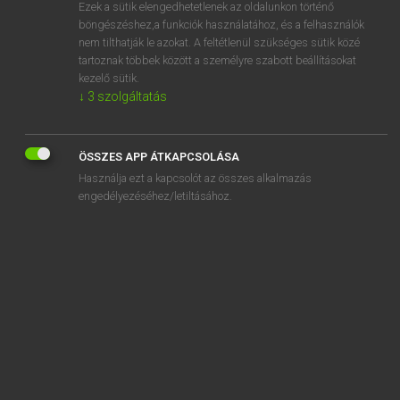
Ezek a sütik elengedhetetlenek az oldalunkon történő
böngészéshez,a funkciók használatához, és a felhasználók
nem tilthatják le azokat. A feltétlenül szükséges sütik közé
Lázár A. Péter, Varga György
tartoznak többek között a személyre szabott beállításokat
ANGOL−MAGYAR EGYETEMES NAGYSZÓTÁR
kezelő sütik.
↓
3
szolgáltatás
Kapcsolódó anyagok
dreamscape
ÖSSZES APP ÁTKAPCSOLÁSA
dreamt
Használja ezt a kapcsolót az összes alkalmazás
dream team
engedélyezéséhez/letiltásához.
dream ticket
dream up
dream world
dreamy
dreariness
dreary