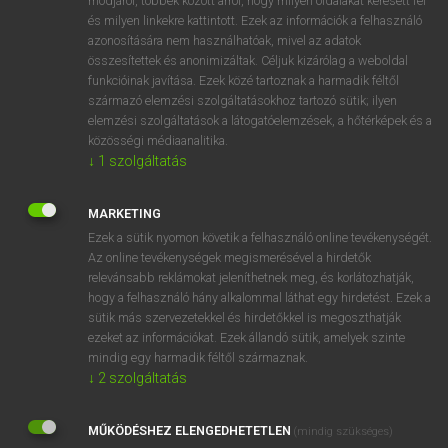
módjáról, többek között arról, hogy milyen oldalakat keresett fel
és milyen linkekre kattintott. Ezek az információk a felhasználó
VAN ELŐFIZETÉSED?
azonosítására nem használhatóak, mivel az adatok
összesítettek és anonimizáltak. Céljuk kizárólag a weboldal
Van előfizetésem a teljes szócikk megtekintéséhez.
funkcióinak javítása. Ezek közé tartoznak a harmadik féltől
származó elemzési szolgáltatásokhoz tartozó sütik; ilyen
BELÉPÉS
elemzési szolgáltatások a látogatóelemzések, a hőtérképek és a
közösségi médiaanalitika.
↓
1
szolgáltatás
MARKETING
Ezek a sütik nyomon követik a felhasználó online tevékenységét.
Az online tevékenységek megismerésével a hirdetők
NINCS ELŐFIZETÉSED?
relevánsabb reklámokat jeleníthetnek meg, és korlátozhatják,
Nincs regisztrációm és előfizetésem. A szótár 2 órás,
hogy a felhasználó hány alkalommal láthat egy hirdetést. Ezek a
díjmentes próbaverziójának elindításához regisztrálok és
sütik más szervezetekkel és hirdetőkkel is megoszthatják
belépek
.
ezeket az információkat. Ezek állandó sütik, amelyek szinte
mindig egy harmadik féltől származnak.
↓
2
szolgáltatás
REGISZTRÁCIÓ
MŰKÖDÉSHEZ ELENGEDHETETLEN
(mindig szükséges)