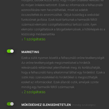
módjáról, többek között arról, hogy milyen oldalakat keresett fel
és milyen linkekre kattintott. Ezek az információk a felhasználó
VAN ELŐFIZETÉSED?
azonosítására nem használhatóak, mivel az adatok
összesítettek és anonimizáltak. Céljuk kizárólag a weboldal
Van előfizetésem a teljes szócikk megtekintéséhez.
funkcióinak javítása. Ezek közé tartoznak a harmadik féltől
származó elemzési szolgáltatásokhoz tartozó sütik; ilyen
BELÉPÉS
elemzési szolgáltatások a látogatóelemzések, a hőtérképek és a
közösségi médiaanalitika.
↓
1
szolgáltatás
MARKETING
Ezek a sütik nyomon követik a felhasználó online tevékenységét.
Az online tevékenységek megismerésével a hirdetők
NINCS ELŐFIZETÉSED?
relevánsabb reklámokat jeleníthetnek meg, és korlátozhatják,
Nincs regisztrációm és előfizetésem. A szótár 2 órás,
hogy a felhasználó hány alkalommal láthat egy hirdetést. Ezek a
díjmentes próbaverziójának elindításához regisztrálok és
sütik más szervezetekkel és hirdetőkkel is megoszthatják
belépek
.
ezeket az információkat. Ezek állandó sütik, amelyek szinte
mindig egy harmadik féltől származnak.
↓
2
szolgáltatás
REGISZTRÁCIÓ
MŰKÖDÉSHEZ ELENGEDHETETLEN
(mindig szükséges)