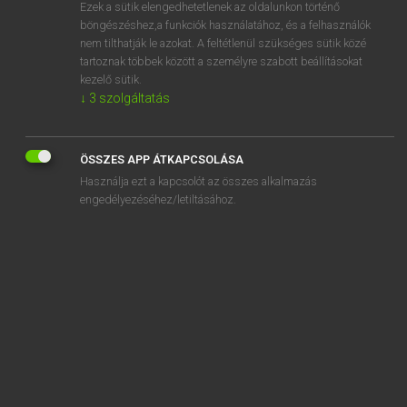
Ezek a sütik elengedhetetlenek az oldalunkon történő
böngészéshez,a funkciók használatához, és a felhasználók
nem tilthatják le azokat. A feltétlenül szükséges sütik közé
Lázár A. Péter, Varga György
tartoznak többek között a személyre szabott beállításokat
ANGOL−MAGYAR EGYETEMES NAGYSZÓTÁR
kezelő sütik.
↓
3
szolgáltatás
Kapcsolódó anyagok
dormition
ÖSSZES APP ÁTKAPCSOLÁSA
dormitory
Használja ezt a kapcsolót az összes alkalmazás
dormitory town
engedélyezéséhez/letiltásához.
dormobile
dormouse
Dorothea
Dorothy
Dorothy dollar
dorp