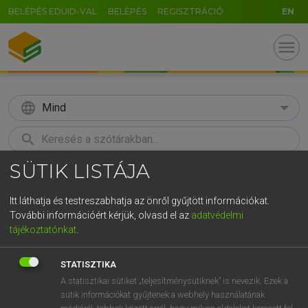
BELÉPÉS EDUID-VAL
BELÉPÉS
REGISZTRÁCIÓ
EN
menu
language
Mind
search
SÜTIK LISTÁJA
GR
KERESÉS
5
6
7
8
9
ö
ü
ó
Itt láthatja és testreszabhatja az önről gyűjtött információkat.
További információért kérjük, olvasd el az
adatvédelmi
r
t
z
u
i
o
p
ő
ú
LÁZÁR A. PÉTER, VARGA GYÖRGY
tájékoztatónkat
.
Angol−magyar egyetemes nagyszótár
g
h
j
k
l
é
á
ű
Ω
STATISZTIKA
v
b
n
m
,
.
-
AltGr
A statisztikai sütiket „teljesítménysütiknek” is nevezik. Ezek a
sütik információkat gyűjtenek a webhely használatának