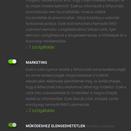
módjáról, többek között arról, hogy milyen oldalakat keresett fel
és milyen linkekre kattintott. Ezek az információk a felhasználó
VAN ELŐFIZETÉSED?
azonosítására nem használhatóak, mivel az adatok
összesítettek és anonimizáltak. Céljuk kizárólag a weboldal
Van előfizetésem a teljes szócikk megtekintéséhez.
funkcióinak javítása. Ezek közé tartoznak a harmadik féltől
származó elemzési szolgáltatásokhoz tartozó sütik; ilyen
BELÉPÉS
elemzési szolgáltatások a látogatóelemzések, a hőtérképek és a
közösségi médiaanalitika.
↓
1
szolgáltatás
MARKETING
Ezek a sütik nyomon követik a felhasználó online tevékenységét.
Az online tevékenységek megismerésével a hirdetők
NINCS ELŐFIZETÉSED?
relevánsabb reklámokat jeleníthetnek meg, és korlátozhatják,
Nincs regisztrációm és előfizetésem. A szótár 2 órás,
hogy a felhasználó hány alkalommal láthat egy hirdetést. Ezek a
díjmentes próbaverziójának elindításához regisztrálok és
sütik más szervezetekkel és hirdetőkkel is megoszthatják
belépek
.
ezeket az információkat. Ezek állandó sütik, amelyek szinte
mindig egy harmadik féltől származnak.
↓
2
szolgáltatás
REGISZTRÁCIÓ
MŰKÖDÉSHEZ ELENGEDHETETLEN
(mindig szükséges)