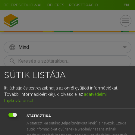
BELÉPÉS EDUID-VAL
BELÉPÉS
REGISZTRÁCIÓ
EN
menu
language
Mind
search
SÜTIK LISTÁJA
GR
KERESÉS
5
6
7
8
9
ö
ü
ó
Itt láthatja és testreszabhatja az önről gyűjtött információkat.
További információért kérjük, olvasd el az
adatvédelmi
r
t
z
u
i
o
p
ő
ú
LÁZÁR A. PÉTER, VARGA GYÖRGY
tájékoztatónkat
.
Angol−magyar egyetemes nagyszótár
g
h
j
k
l
é
á
ű
Ω
STATISZTIKA
v
b
n
m
,
.
-
AltGr
A statisztikai sütiket „teljesítménysütiknek” is nevezik. Ezek a
sütik információkat gyűjtenek a webhely használatának