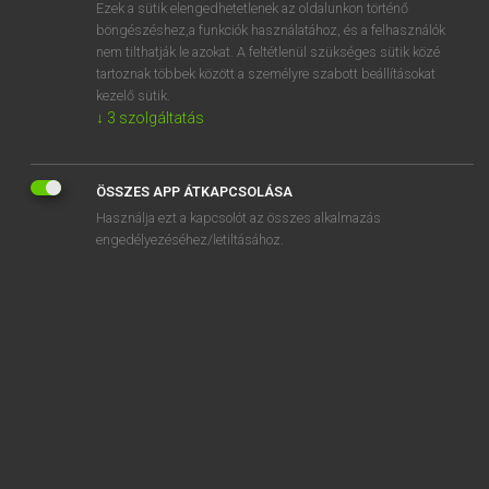
Ezek a sütik elengedhetetlenek az oldalunkon történő
böngészéshez,a funkciók használatához, és a felhasználók
nem tilthatják le azokat. A feltétlenül szükséges sütik közé
Lázár A. Péter, Varga György
tartoznak többek között a személyre szabott beállításokat
ANGOL−MAGYAR EGYETEMES NAGYSZÓTÁR
kezelő sütik.
↓
3
szolgáltatás
Kapcsolódó anyagok
dissyllabic
ÖSSZES APP ÁTKAPCSOLÁSA
dist
Használja ezt a kapcsolót az összes alkalmazás
distaff
engedélyezéséhez/letiltásához.
distaff side
distance
distance assimilation
distance contract
distance education
distance examination