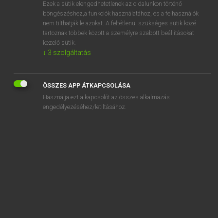
Ezek a sütik elengedhetetlenek az oldalunkon történő
böngészéshez,a funkciók használatához, és a felhasználók
nem tilthatják le azokat. A feltétlenül szükséges sütik közé
Lázár A. Péter, Varga György
tartoznak többek között a személyre szabott beállításokat
ANGOL−MAGYAR EGYETEMES NAGYSZÓTÁR
kezelő sütik.
↓
3
szolgáltatás
Kapcsolódó anyagok
absenteeist
ÖSSZES APP ÁTKAPCSOLÁSA
absentee landlord
Használja ezt a kapcsolót az összes alkalmazás
absentee vote
engedélyezéséhez/letiltásához.
absentee voter
absentia
absently
absent-minded
absent-mindedly
absent-mindedness