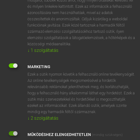
módjáról, többek között arról, hogy milyen oldalakat keresett fel
és milyen linkekre kattintott. Ezek az információk a felhasználó
VAN ELŐFIZETÉSED?
azonosítására nem használhatóak, mivel az adatok
összesítettek és anonimizáltak. Céljuk kizárólag a weboldal
Van előfizetésem a teljes szócikk megtekintéséhez.
funkcióinak javítása. Ezek közé tartoznak a harmadik féltől
származó elemzési szolgáltatásokhoz tartozó sütik; ilyen
BELÉPÉS
elemzési szolgáltatások a látogatóelemzések, a hőtérképek és a
közösségi médiaanalitika.
↓
1
szolgáltatás
MARKETING
Ezek a sütik nyomon követik a felhasználó online tevékenységét.
Az online tevékenységek megismerésével a hirdetők
NINCS ELŐFIZETÉSED?
relevánsabb reklámokat jeleníthetnek meg, és korlátozhatják,
Nincs regisztrációm és előfizetésem. A szótár 2 órás,
hogy a felhasználó hány alkalommal láthat egy hirdetést. Ezek a
díjmentes próbaverziójának elindításához regisztrálok és
sütik más szervezetekkel és hirdetőkkel is megoszthatják
belépek
.
ezeket az információkat. Ezek állandó sütik, amelyek szinte
mindig egy harmadik féltől származnak.
↓
2
szolgáltatás
REGISZTRÁCIÓ
MŰKÖDÉSHEZ ELENGEDHETETLEN
(mindig szükséges)