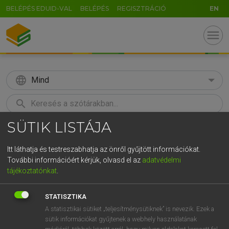
BELÉPÉS EDUID-VAL
BELÉPÉS
REGISZTRÁCIÓ
EN
menu
language
Mind
search
SÜTIK LISTÁJA
U
GR
KERESÉS
5
6
7
8
9
ö
ü
ó
Itt láthatja és testreszabhatja az önről gyűjtött információkat.
További információért kérjük, olvasd el az
adatvédelmi
r
t
z
u
i
o
p
ő
ú
LÁZÁR A. PÉTER, VARGA GYÖRGY
tájékoztatónkat
.
Angol−magyar egyetemes nagyszótár
g
h
j
k
l
é
á
ű
Ω
STATISZTIKA
c
v
b
n
m
,
.
-
AltGr
A statisztikai sütiket „teljesítménysütiknek” is nevezik. Ezek a
sütik információkat gyűjtenek a webhely használatának