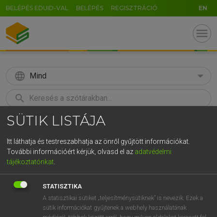
BELÉPÉS EDUID-VAL
BELÉPÉS
REGISZTRÁCIÓ
EN
menu
language
Mind
search
SÜTIK LISTÁJA
GR
KERESÉS
5
6
7
8
9
ö
ü
ó
Itt láthatja és testreszabhatja az önről gyűjtött információkat.
További információért kérjük, olvasd el az
adatvédelmi
r
t
z
u
i
o
p
ő
ú
LÁZÁR A. PÉTER, VARGA GYÖRGY
tájékoztatónkat
.
Angol−magyar egyetemes nagyszótár
g
h
j
k
l
é
á
ű
Ω
STATISZTIKA
v
b
n
m
,
.
-
AltGr
A statisztikai sütiket „teljesítménysütiknek” is nevezik. Ezek a
sütik információkat gyűjtenek a webhely használatának