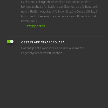
Ezek a sütik elengedhetetlenek az oldalunkon történő
böngészéshez,a funkciók használatához, és a felhasználók
nem tilthatják le azokat. A feltétlenül szükséges sütik közé
Lázár A. Péter, Varga György
tartoznak többek között a személyre szabott beállításokat
ANGOL−MAGYAR EGYETEMES NAGYSZÓTÁR
kezelő sütik.
↓
3
szolgáltatás
Kapcsolódó anyagok
disobedient
ÖSSZES APP ÁTKAPCSOLÁSA
disobey
Használja ezt a kapcsolót az összes alkalmazás
disoblige
engedélyezéséhez/letiltásához.
disobliging
disorder
disorderly
disorderly conduct
disorderly house
disorganization