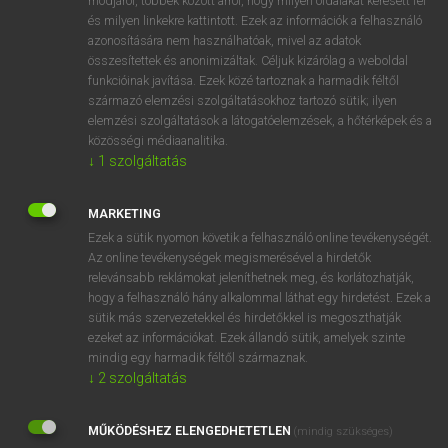
módjáról, többek között arról, hogy milyen oldalakat keresett fel
és milyen linkekre kattintott. Ezek az információk a felhasználó
VAN ELŐFIZETÉSED?
azonosítására nem használhatóak, mivel az adatok
összesítettek és anonimizáltak. Céljuk kizárólag a weboldal
Van előfizetésem a teljes szócikk megtekintéséhez.
funkcióinak javítása. Ezek közé tartoznak a harmadik féltől
származó elemzési szolgáltatásokhoz tartozó sütik; ilyen
BELÉPÉS
elemzési szolgáltatások a látogatóelemzések, a hőtérképek és a
közösségi médiaanalitika.
↓
1
szolgáltatás
MARKETING
Ezek a sütik nyomon követik a felhasználó online tevékenységét.
Az online tevékenységek megismerésével a hirdetők
NINCS ELŐFIZETÉSED?
relevánsabb reklámokat jeleníthetnek meg, és korlátozhatják,
Nincs regisztrációm és előfizetésem. A szótár 2 órás,
hogy a felhasználó hány alkalommal láthat egy hirdetést. Ezek a
díjmentes próbaverziójának elindításához regisztrálok és
sütik más szervezetekkel és hirdetőkkel is megoszthatják
belépek
.
ezeket az információkat. Ezek állandó sütik, amelyek szinte
mindig egy harmadik féltől származnak.
↓
2
szolgáltatás
REGISZTRÁCIÓ
MŰKÖDÉSHEZ ELENGEDHETETLEN
(mindig szükséges)