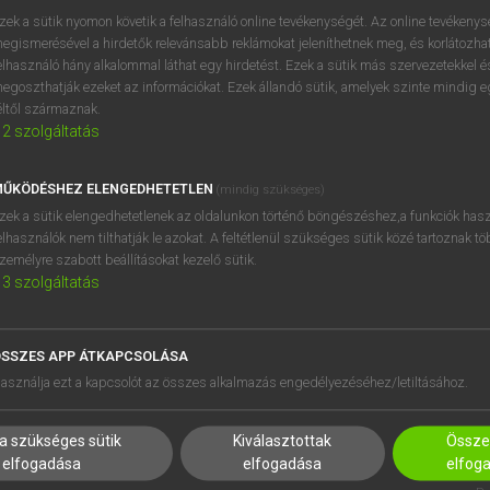
próbaverziójának elindítás
zek a sütik nyomon követik a felhasználó online tevékenységét. Az online tevékeny
BELÉPÉS
regisztrálok és
belépek
.
egismerésével a hirdetők relevánsabb reklámokat jeleníthetnek meg, és korlátozhat
elhasználó hány alkalommal láthat egy hirdetést. Ezek a sütik más szervezetekkel és
egoszthatják ezeket az információkat. Ezek állandó sütik, amelyek szinte mindig 
REGISZTRÁCIÓ
éltől származnak.
2
szolgáltatás
ŰKÖDÉSHEZ ELENGEDHETETLEN
(mindig szükséges)
zek a sütik elengedhetetlenek az oldalunkon történő böngészéshez,a funkciók hasz
elhasználók nem tilthatják le azokat. A feltétlenül szükséges sütik közé tartoznak t
zemélyre szabott beállításokat kezelő sütik.
3
szolgáltatás
SSZES APP ÁTKAPCSOLÁSA
HASZNÁLÓKNAK
SÚGÓ
asználja ezt a kapcsolót az összes alkalmazás engedélyezéséhez/letiltásához.
K
RÓLUNK
NTÉZMÉNYEKNEK
ELÉRHETŐSÉG
a szükséges sütik
Kiválasztottak
Összes
MEGOLDÁSOK
SÜTI BEÁLLÍTÁSOK
elfogadása
elfogadása
elfog