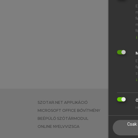
E
m
f
m
f
↓
M
E
f
s
↓
Ö
SZOTAR.NET APPLIKÁCIÓ
EGYÉNI FEL
H
MICROSOFT OFFICE BŐVÍTMÉNY
TANULÓKNA
BEÉPÜLŐ SZÓTÁRMODUL
OKTATÁSI I
Csak 
ONLINE NYELVVIZSGA
VÁLLALATI 