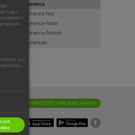
America
ához
ségek
ják, hogy a
America-first
 hirdetőkkel is
America-firster
egy harmadik
America-firstism
American
nálatához, és a
öbbek között a
IRATKOZZ FEL HÍRLEVELÜNKRE!
 süti
adása