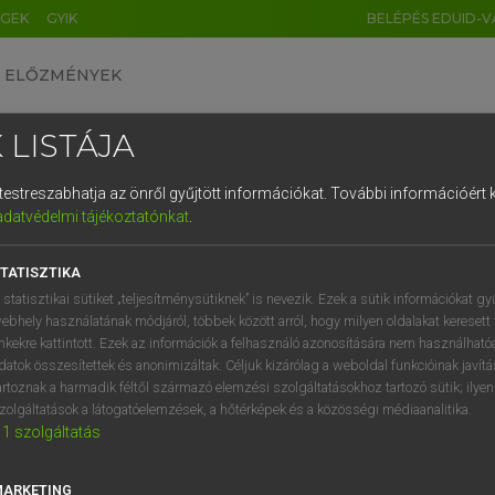
ÉGEK
GYIK
BELÉPÉS EDUID-V
ELŐZMÉNYEK
 LISTÁJA
és testreszabhatja az önről gyűjtött információkat.
További információért k
HU
DE
CN
FR
ES
IT
NL
RU
GR
adatvédelmi tájékoztatónkat
.
 A. PÉTER, VARGA GYÖRGY
1
2
3
4
5
6
7
8
9
ol−magyar egyetemes nagyszótár
TATISZTIKA
q
w
e
r
t
z
u
i
 statisztikai sütiket „teljesítménysütiknek” is nevezik. Ezek a sütik információkat gy
ebhely használatának módjáról, többek között arról, hogy milyen oldalakat keresett 
a
s
d
f
g
h
j
k
l
é
inkekre kattintott. Ezek az információk a felhasználó azonosítására nem használható
datok összesítettek és anonimizáltak. Céljuk kizárólag a weboldal funkcióinak javít
í
y
x
c
v
b
n
m
,
.
artoznak a harmadik féltől származó elemzési szolgáltatásokhoz tartozó sütik; ilye
zolgáltatások a látogatóelemzések, a hőtérképek és a közösségi médiaanalitika.
VAN ELŐFIZETÉSED?
NINCS ELŐFIZETÉSED
1
szolgáltatás
előfizetésem a teljes szócikk
Nincs regisztrációm és előfiz
megtekintéséhez.
A szótár 2 órás, díjmente
MARKETING