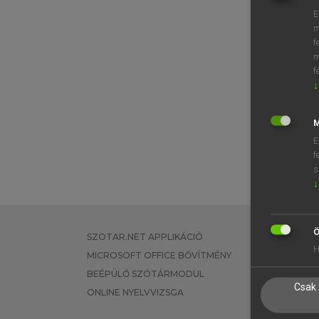
E
m
f
m
f
↓
M
E
f
s
↓
Ö
SZOTAR.NET APPLIKÁCIÓ
EGYÉNI FEL
H
MICROSOFT OFFICE BŐVÍTMÉNY
TANULÓKNA
BEÉPÜLŐ SZÓTÁRMODUL
OKTATÁSI I
Csak 
ONLINE NYELVVIZSGA
VÁLLALATI 