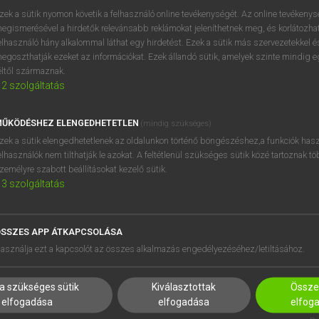
próbaverziójának elindítás
zek a sütik nyomon követik a felhasználó online tevékenységét. Az online tevékeny
BELÉPÉS
regisztrálok és
belépek
.
egismerésével a hirdetők relevánsabb reklámokat jeleníthetnek meg, és korlátozhat
elhasználó hány alkalommal láthat egy hirdetést. Ezek a sütik más szervezetekkel és
egoszthatják ezeket az információkat. Ezek állandó sütik, amelyek szinte mindig 
REGISZTRÁCIÓ
éltől származnak.
2
szolgáltatás
ŰKÖDÉSHEZ ELENGEDHETETLEN
(mindig szükséges)
zek a sütik elengedhetetlenek az oldalunkon történő böngészéshez,a funkciók hasz
elhasználók nem tilthatják le azokat. A feltétlenül szükséges sütik közé tartoznak t
zemélyre szabott beállításokat kezelő sütik.
3
szolgáltatás
SSZES APP ÁTKAPCSOLÁSA
HASZNÁLÓKNAK
SÚGÓ
asználja ezt a kapcsolót az összes alkalmazás engedélyezéséhez/letiltásához.
K
RÓLUNK
NTÉZMÉNYEKNEK
ELÉRHETŐSÉG
a szükséges sütik
Kiválasztottak
Összes
MEGOLDÁSOK
SÜTI BEÁLLÍTÁSOK
elfogadása
elfogadása
elfog