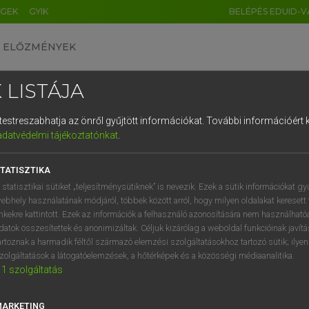
ÉGEK
GYIK
BELÉPÉS EDUID-V
ELŐZMÉNYEK
 LISTÁJA
és testreszabhatja az önről gyűjtött információkat.
További információért k
HU
DE
CN
FR
ES
IT
NL
RU
GR
adatvédelmi tájékoztatónkat
.
 A. PÉTER, VARGA GYÖRGY
1
2
3
4
5
6
7
8
9
ol−magyar egyetemes nagyszótár
TATISZTIKA
q
w
e
r
t
z
u
i
 statisztikai sütiket „teljesítménysütiknek” is nevezik. Ezek a sütik információkat gy
ebhely használatának módjáról, többek között arról, hogy milyen oldalakat keresett 
a
s
d
f
g
h
j
k
l
é
inkekre kattintott. Ezek az információk a felhasználó azonosítására nem használható
datok összesítettek és anonimizáltak. Céljuk kizárólag a weboldal funkcióinak javít
í
y
x
c
v
b
n
m
,
.
artoznak a harmadik féltől származó elemzési szolgáltatásokhoz tartozó sütik; ilye
zolgáltatások a látogatóelemzések, a hőtérképek és a közösségi médiaanalitika.
VAN ELŐFIZETÉSED?
NINCS ELŐFIZETÉSED
1
szolgáltatás
előfizetésem a teljes szócikk
Nincs regisztrációm és előfiz
megtekintéséhez.
A szótár 2 órás, díjmente
MARKETING