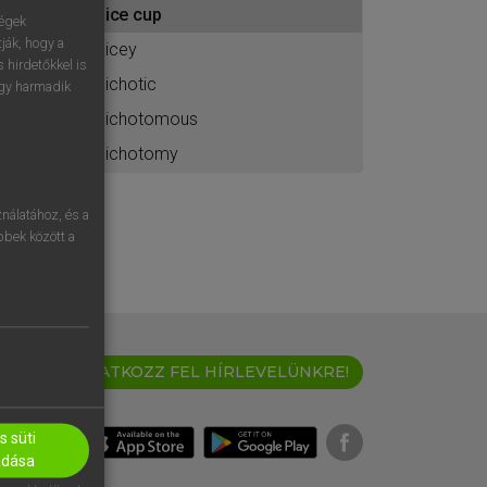
dice cup
ához
ségek
ják, hogy a
dicey
 hirdetőkkel is
dichotic
egy harmadik
dichotomous
dichotomy
nálatához, és a
öbbek között a
IRATKOZZ FEL HÍRLEVELÜNKRE!
 süti
adása