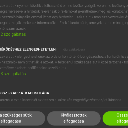
próbaverziójának elindítás
zek a sütik nyomon követik a felhasználó online tevékenységét. Az online tevékeny
BELÉPÉS
regisztrálok és
belépek
.
egismerésével a hirdetők relevánsabb reklámokat jeleníthetnek meg, és korlátozhat
elhasználó hány alkalommal láthat egy hirdetést. Ezek a sütik más szervezetekkel és
egoszthatják ezeket az információkat. Ezek állandó sütik, amelyek szinte mindig 
REGISZTRÁCIÓ
éltől származnak.
2
szolgáltatás
ŰKÖDÉSHEZ ELENGEDHETETLEN
(mindig szükséges)
zek a sütik elengedhetetlenek az oldalunkon történő böngészéshez,a funkciók hasz
elhasználók nem tilthatják le azokat. A feltétlenül szükséges sütik közé tartoznak t
zemélyre szabott beállításokat kezelő sütik.
3
szolgáltatás
SSZES APP ÁTKAPCSOLÁSA
HASZNÁLÓKNAK
SÚGÓ
asználja ezt a kapcsolót az összes alkalmazás engedélyezéséhez/letiltásához.
K
RÓLUNK
NTÉZMÉNYEKNEK
ELÉRHETŐSÉG
a szükséges sütik
Kiválasztottak
Összes
MEGOLDÁSOK
SÜTI BEÁLLÍTÁSOK
elfogadása
elfogadása
elfog