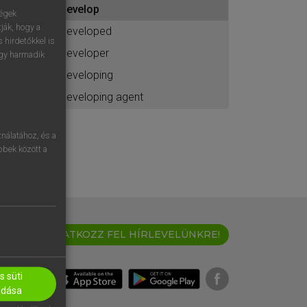
develop
ához
ségek
ják, hogy a
developed
 hirdetőkkel is
developer
egy harmadik
developing
developing agent
nálatához, és a
öbbek között a
IRATKOZZ FEL HÍRLEVELÜNKRE!
 süti
adása