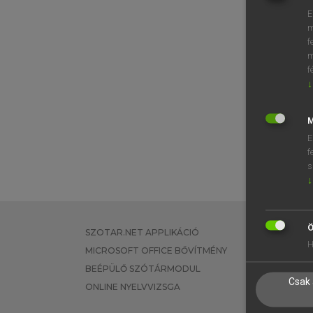
E
m
f
m
f
↓
M
E
f
s
↓
Ö
SZOTAR.NET APPLIKÁCIÓ
EGYÉNI FEL
H
MICROSOFT OFFICE BŐVÍTMÉNY
TANULÓKNA
BEÉPÜLŐ SZÓTÁRMODUL
OKTATÁSI I
Csak 
ONLINE NYELVVIZSGA
VÁLLALATI 