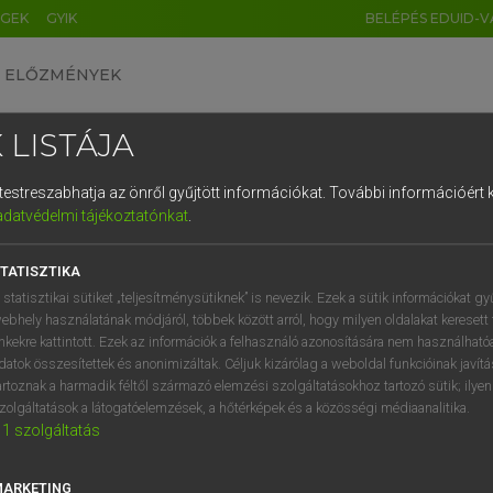
ÉGEK
GYIK
BELÉPÉS EDUID-V
ELŐZMÉNYEK
 LISTÁJA
és testreszabhatja az önről gyűjtött információkat.
További információért k
HU
DE
CN
FR
ES
IT
NL
RU
GR
adatvédelmi tájékoztatónkat
.
 A. PÉTER, VARGA GYÖRGY
1
2
3
4
5
6
7
8
9
ol−magyar egyetemes nagyszótár
TATISZTIKA
q
w
e
r
t
z
u
i
 statisztikai sütiket „teljesítménysütiknek” is nevezik. Ezek a sütik információkat gy
ebhely használatának módjáról, többek között arról, hogy milyen oldalakat keresett 
a
s
d
f
g
h
j
k
l
é
inkekre kattintott. Ezek az információk a felhasználó azonosítására nem használható
datok összesítettek és anonimizáltak. Céljuk kizárólag a weboldal funkcióinak javít
í
y
x
c
v
b
n
m
,
.
artoznak a harmadik féltől származó elemzési szolgáltatásokhoz tartozó sütik; ilye
zolgáltatások a látogatóelemzések, a hőtérképek és a közösségi médiaanalitika.
VAN ELŐFIZETÉSED?
NINCS ELŐFIZETÉSED
1
szolgáltatás
előfizetésem a teljes szócikk
Nincs regisztrációm és előfiz
megtekintéséhez.
A szótár 2 órás, díjmente
MARKETING