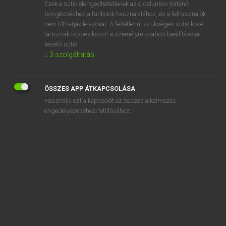
Ezek a sütik elengedhetetlenek az oldalunkon történő
böngészéshez,a funkciók használatához, és a felhasználók
nem tilthatják le azokat. A feltétlenül szükséges sütik közé
Lázár A. Péter, Varga György
tartoznak többek között a személyre szabott beállításokat
ANGOL−MAGYAR EGYETEMES NAGYSZÓTÁR
kezelő sütik.
↓
3
szolgáltatás
Kapcsolódó anyagok
defecate
ÖSSZES APP ÁTKAPCSOLÁSA
defecation
Használja ezt a kapcsolót az összes alkalmazás
defect
engedélyezéséhez/letiltásához.
defection
defective
defective verb
defector
defence
defence attorney