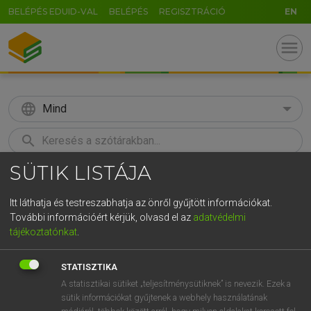
BELÉPÉS EDUID-VAL
BELÉPÉS
REGISZTRÁCIÓ
EN
menu
language
Mind
search
SÜTIK LISTÁJA
GR
KERESÉS
5
6
7
8
9
ö
ü
ó
Itt láthatja és testreszabhatja az önről gyűjtött információkat.
További információért kérjük, olvasd el az
adatvédelmi
r
t
z
u
i
o
p
ő
ú
LÁZÁR A. PÉTER, VARGA GYÖRGY
tájékoztatónkat
.
Angol−magyar egyetemes nagyszótár
g
h
j
k
l
é
á
ű
Ω
STATISZTIKA
v
b
n
m
,
.
-
AltGr
A statisztikai sütiket „teljesítménysütiknek” is nevezik. Ezek a
sütik információkat gyűjtenek a webhely használatának