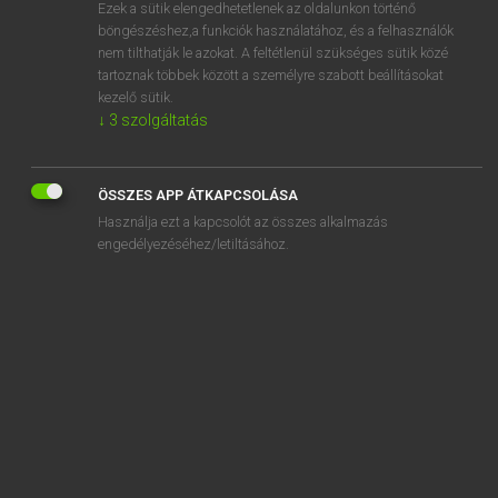
Ezek a sütik elengedhetetlenek az oldalunkon történő
böngészéshez,a funkciók használatához, és a felhasználók
nem tilthatják le azokat. A feltétlenül szükséges sütik közé
Lázár A. Péter, Varga György
tartoznak többek között a személyre szabott beállításokat
ANGOL−MAGYAR EGYETEMES NAGYSZÓTÁR
kezelő sütik.
↓
3
szolgáltatás
Kapcsolódó anyagok
dead heat
ÖSSZES APP ÁTKAPCSOLÁSA
de-adjectival
Használja ezt a kapcsolót az összes alkalmazás
dead leg
engedélyezéséhez/letiltásához.
dead-leg
dead letter
deadline
dead load
deadlock
deadlocked