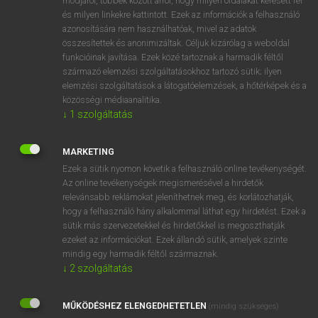
módjáról, többek között arról, hogy milyen oldalakat keresett fel
és milyen linkekre kattintott. Ezek az információk a felhasználó
VAN ELŐFIZETÉSED?
azonosítására nem használhatóak, mivel az adatok
összesítettek és anonimizáltak. Céljuk kizárólag a weboldal
Van előfizetésem a teljes szócikk megtekintéséhez.
funkcióinak javítása. Ezek közé tartoznak a harmadik féltől
származó elemzési szolgáltatásokhoz tartozó sütik; ilyen
BELÉPÉS
elemzési szolgáltatások a látogatóelemzések, a hőtérképek és a
közösségi médiaanalitika.
↓
1
szolgáltatás
MARKETING
Ezek a sütik nyomon követik a felhasználó online tevékenységét.
Az online tevékenységek megismerésével a hirdetők
NINCS ELŐFIZETÉSED?
relevánsabb reklámokat jeleníthetnek meg, és korlátozhatják,
Nincs regisztrációm és előfizetésem. A szótár 2 órás,
hogy a felhasználó hány alkalommal láthat egy hirdetést. Ezek a
díjmentes próbaverziójának elindításához regisztrálok és
sütik más szervezetekkel és hirdetőkkel is megoszthatják
belépek
.
ezeket az információkat. Ezek állandó sütik, amelyek szinte
mindig egy harmadik féltől származnak.
↓
2
szolgáltatás
REGISZTRÁCIÓ
MŰKÖDÉSHEZ ELENGEDHETETLEN
(mindig szükséges)