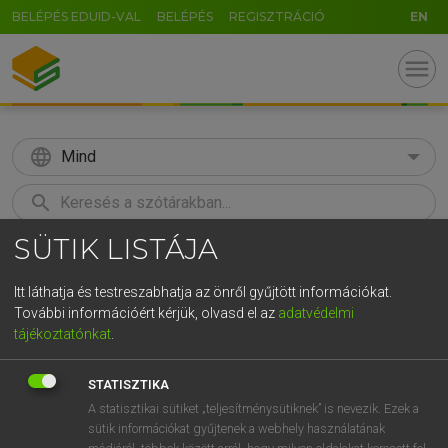
BELÉPÉS EDUID-VAL
BELÉPÉS
REGISZTRÁCIÓ
EN
menu
language
Mind
search
SÜTIK LISTÁJA
GR
KERESÉS
5
6
7
8
9
ö
ü
ó
Itt láthatja és testreszabhatja az önről gyűjtött információkat.
További információért kérjük, olvasd el az
adatvédelmi
r
t
z
u
i
o
p
ő
ú
LÁZÁR A. PÉTER, VARGA GYÖRGY
tájékoztatónkat
.
Angol−magyar egyetemes nagyszótár
g
h
j
k
l
é
á
ű
Ω
STATISZTIKA
v
b
n
m
,
.
-
AltGr
A statisztikai sütiket „teljesítménysütiknek” is nevezik. Ezek a
sütik információkat gyűjtenek a webhely használatának