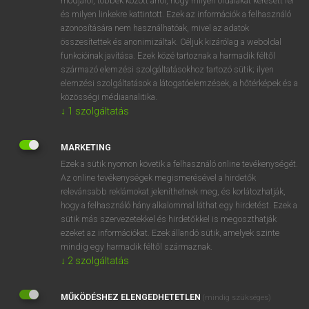
módjáról, többek között arról, hogy milyen oldalakat keresett fel
és milyen linkekre kattintott. Ezek az információk a felhasználó
VAN ELŐFIZETÉSED?
azonosítására nem használhatóak, mivel az adatok
összesítettek és anonimizáltak. Céljuk kizárólag a weboldal
Van előfizetésem a teljes szócikk megtekintéséhez.
funkcióinak javítása. Ezek közé tartoznak a harmadik féltől
származó elemzési szolgáltatásokhoz tartozó sütik; ilyen
BELÉPÉS
elemzési szolgáltatások a látogatóelemzések, a hőtérképek és a
közösségi médiaanalitika.
↓
1
szolgáltatás
MARKETING
Ezek a sütik nyomon követik a felhasználó online tevékenységét.
Az online tevékenységek megismerésével a hirdetők
NINCS ELŐFIZETÉSED?
relevánsabb reklámokat jeleníthetnek meg, és korlátozhatják,
Nincs regisztrációm és előfizetésem. A szótár 2 órás,
hogy a felhasználó hány alkalommal láthat egy hirdetést. Ezek a
díjmentes próbaverziójának elindításához regisztrálok és
sütik más szervezetekkel és hirdetőkkel is megoszthatják
belépek
.
ezeket az információkat. Ezek állandó sütik, amelyek szinte
mindig egy harmadik féltől származnak.
↓
2
szolgáltatás
REGISZTRÁCIÓ
MŰKÖDÉSHEZ ELENGEDHETETLEN
(mindig szükséges)