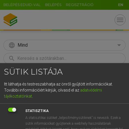
BELÉPÉS EDUID-VAL
BELÉPÉS
REGISZTRÁCIÓ
EN
menu
language
Mind
search
SÜTIK LISTÁJA
GR
KERESÉS
5
6
7
8
9
ö
ü
ó
Itt láthatja és testreszabhatja az önről gyűjtött információkat.
További információért kérjük, olvasd el az
adatvédelmi
r
t
z
u
i
o
p
ő
ú
LÁZÁR A. PÉTER, VARGA GYÖRGY
tájékoztatónkat
.
Angol−magyar egyetemes nagyszótár
g
h
j
k
l
é
á
ű
Ω
STATISZTIKA
v
b
n
m
,
.
-
AltGr
A statisztikai sütiket „teljesítménysütiknek” is nevezik. Ezek a
sütik információkat gyűjtenek a webhely használatának