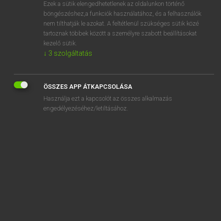
Ezek a sütik elengedhetetlenek az oldalunkon történő
böngészéshez,a funkciók használatához, és a felhasználók
nem tilthatják le azokat. A feltétlenül szükséges sütik közé
Lázár A. Péter, Varga György
tartoznak többek között a személyre szabott beállításokat
ANGOL−MAGYAR EGYETEMES NAGYSZÓTÁR
kezelő sütik.
↓
3
szolgáltatás
Kapcsolódó anyagok
deaden
ÖSSZES APP ÁTKAPCSOLÁSA
dead end
Használja ezt a kapcsolót az összes alkalmazás
dead-end
engedélyezéséhez/letiltásához.
deadening
deadfall
dead hand
deadhead
dead heat
de-adjectival