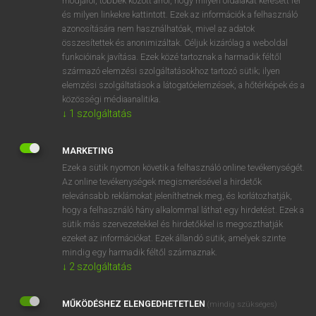
módjáról, többek között arról, hogy milyen oldalakat keresett fel
és milyen linkekre kattintott. Ezek az információk a felhasználó
VAN ELŐFIZETÉSED?
azonosítására nem használhatóak, mivel az adatok
összesítettek és anonimizáltak. Céljuk kizárólag a weboldal
Van előfizetésem a teljes szócikk megtekintéséhez.
funkcióinak javítása. Ezek közé tartoznak a harmadik féltől
származó elemzési szolgáltatásokhoz tartozó sütik; ilyen
BELÉPÉS
elemzési szolgáltatások a látogatóelemzések, a hőtérképek és a
közösségi médiaanalitika.
↓
1
szolgáltatás
MARKETING
Ezek a sütik nyomon követik a felhasználó online tevékenységét.
Az online tevékenységek megismerésével a hirdetők
NINCS ELŐFIZETÉSED?
relevánsabb reklámokat jeleníthetnek meg, és korlátozhatják,
Nincs regisztrációm és előfizetésem. A szótár 2 órás,
hogy a felhasználó hány alkalommal láthat egy hirdetést. Ezek a
díjmentes próbaverziójának elindításához regisztrálok és
sütik más szervezetekkel és hirdetőkkel is megoszthatják
belépek
.
ezeket az információkat. Ezek állandó sütik, amelyek szinte
mindig egy harmadik féltől származnak.
↓
2
szolgáltatás
REGISZTRÁCIÓ
MŰKÖDÉSHEZ ELENGEDHETETLEN
(mindig szükséges)