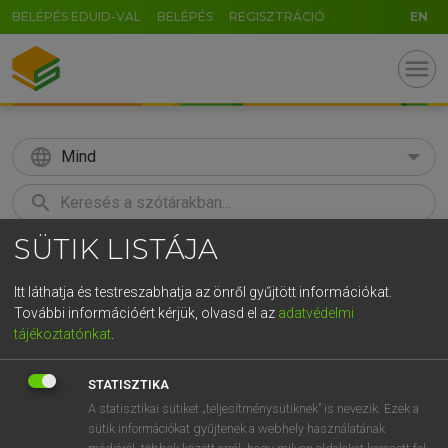
BELÉPÉS EDUID-VAL
BELÉPÉS
REGISZTRÁCIÓ
EN
menu
language
Mind
search
SÜTIK LISTÁJA
GR
KERESÉS
5
6
7
8
9
ö
ü
ó
Itt láthatja és testreszabhatja az önről gyűjtött információkat.
További információért kérjük, olvasd el az
adatvédelmi
r
t
z
u
i
o
p
ő
ú
LÁZÁR A. PÉTER, VARGA GYÖRGY
tájékoztatónkat
.
Angol−magyar egyetemes nagyszótár
g
h
j
k
l
é
á
ű
Ω
STATISZTIKA
v
b
n
m
,
.
-
AltGr
A statisztikai sütiket „teljesítménysütiknek” is nevezik. Ezek a
sütik információkat gyűjtenek a webhely használatának