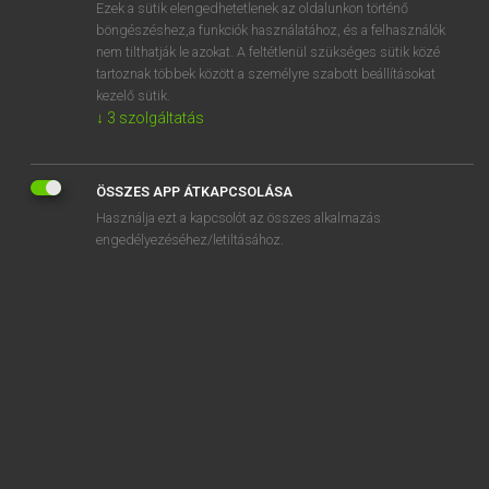
Ezek a sütik elengedhetetlenek az oldalunkon történő
böngészéshez,a funkciók használatához, és a felhasználók
nem tilthatják le azokat. A feltétlenül szükséges sütik közé
Lázár A. Péter, Varga György
tartoznak többek között a személyre szabott beállításokat
ANGOL−MAGYAR EGYETEMES NAGYSZÓTÁR
kezelő sütik.
↓
3
szolgáltatás
Kapcsolódó anyagok
cutlet
ÖSSZES APP ÁTKAPCSOLÁSA
cutline
Használja ezt a kapcsolót az összes alkalmazás
cut lunch
engedélyezéséhez/letiltásához.
cutoff
cut off
cutoff date
cutoff point
cutoffs
cut out