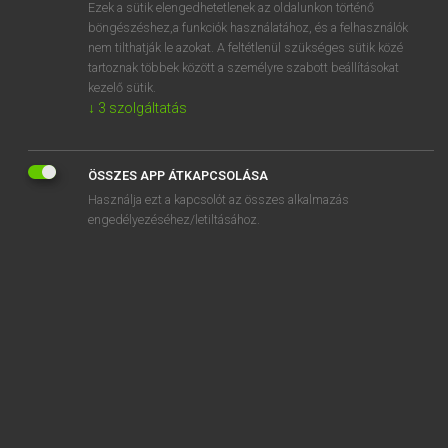
Ezek a sütik elengedhetetlenek az oldalunkon történő
böngészéshez,a funkciók használatához, és a felhasználók
nem tilthatják le azokat. A feltétlenül szükséges sütik közé
Lázár A. Péter, Varga György
tartoznak többek között a személyre szabott beállításokat
ANGOL−MAGYAR EGYETEMES NAGYSZÓTÁR
kezelő sütik.
↓
3
szolgáltatás
Kapcsolódó anyagok
Alistair
ÖSSZES APP ÁTKAPCSOLÁSA
alit
Használja ezt a kapcsolót az összes alkalmazás
aliteracy
engedélyezéséhez/letiltásához.
aliterate
alive
aliyah
alk.
alkali
alkali metal