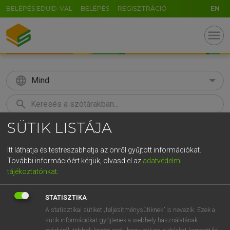
BELÉPÉS EDUID-VAL
BELÉPÉS
REGISZTRÁCIÓ
EN
menu
language
Mind
search
SÜTIK LISTÁJA
GR
KERESÉS
5
6
7
8
9
ö
ü
ó
Itt láthatja és testreszabhatja az önről gyűjtött információkat.
További információért kérjük, olvasd el az
adatvédelmi
r
t
z
u
i
o
p
ő
ú
LÁZÁR A. PÉTER, VARGA GYÖRGY
tájékoztatónkat
.
Angol−magyar egyetemes nagyszótár
g
h
j
k
l
é
á
ű
Ω
STATISZTIKA
v
b
n
m
,
.
-
AltGr
A statisztikai sütiket „teljesítménysütiknek” is nevezik. Ezek a
sütik információkat gyűjtenek a webhely használatának