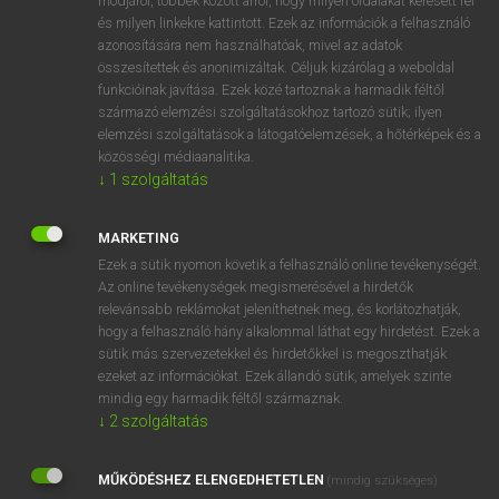
módjáról, többek között arról, hogy milyen oldalakat keresett fel
és milyen linkekre kattintott. Ezek az információk a felhasználó
VAN ELŐFIZETÉSED?
azonosítására nem használhatóak, mivel az adatok
összesítettek és anonimizáltak. Céljuk kizárólag a weboldal
Van előfizetésem a teljes szócikk megtekintéséhez.
funkcióinak javítása. Ezek közé tartoznak a harmadik féltől
származó elemzési szolgáltatásokhoz tartozó sütik; ilyen
BELÉPÉS
elemzési szolgáltatások a látogatóelemzések, a hőtérképek és a
közösségi médiaanalitika.
↓
1
szolgáltatás
MARKETING
Ezek a sütik nyomon követik a felhasználó online tevékenységét.
Az online tevékenységek megismerésével a hirdetők
NINCS ELŐFIZETÉSED?
relevánsabb reklámokat jeleníthetnek meg, és korlátozhatják,
Nincs regisztrációm és előfizetésem. A szótár 2 órás,
hogy a felhasználó hány alkalommal láthat egy hirdetést. Ezek a
díjmentes próbaverziójának elindításához regisztrálok és
sütik más szervezetekkel és hirdetőkkel is megoszthatják
belépek
.
ezeket az információkat. Ezek állandó sütik, amelyek szinte
mindig egy harmadik féltől származnak.
↓
2
szolgáltatás
REGISZTRÁCIÓ
MŰKÖDÉSHEZ ELENGEDHETETLEN
(mindig szükséges)