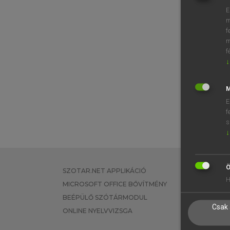
E
m
f
m
f
↓
M
E
f
s
↓
Ö
SZOTAR.NET APPLIKÁCIÓ
EGYÉNI FEL
H
MICROSOFT OFFICE BŐVÍTMÉNY
TANULÓKNA
BEÉPÜLŐ SZÓTÁRMODUL
OKTATÁSI I
Csak 
ONLINE NYELVVIZSGA
VÁLLALATI 