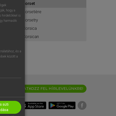
corset
ához
ségek
ják, hogy a
corsetière
 hirdetőkkel is
corsetry
egy harmadik
Corsica
Corsican
nálatához, és a
öbbek között a
IRATKOZZ FEL HÍRLEVELÜNKRE!
 süti
adása