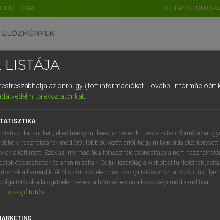
ÉGEK
GYIK
BELÉPÉS EDUID-V
ELŐZMÉNYEK
 LISTÁJA
és testreszabhatja az önről gyűjtött információkat.
További információért k
HU
DE
CN
FR
ES
IT
NL
RU
GR
adatvédelmi tájékoztatónkat
.
 A. PÉTER, VARGA GYÖRGY
1
2
3
4
5
6
7
8
9
ol−magyar egyetemes nagyszótár
TATISZTIKA
q
w
e
r
t
z
u
i
 statisztikai sütiket „teljesítménysütiknek” is nevezik. Ezek a sütik információkat gy
ebhely használatának módjáról, többek között arról, hogy milyen oldalakat keresett 
a
s
d
f
g
h
j
k
l
é
inkekre kattintott. Ezek az információk a felhasználó azonosítására nem használható
datok összesítettek és anonimizáltak. Céljuk kizárólag a weboldal funkcióinak javít
í
y
x
c
v
b
n
m
,
.
artoznak a harmadik féltől származó elemzési szolgáltatásokhoz tartozó sütik; ilye
zolgáltatások a látogatóelemzések, a hőtérképek és a közösségi médiaanalitika.
VAN ELŐFIZETÉSED?
NINCS ELŐFIZETÉSED
1
szolgáltatás
előfizetésem a teljes szócikk
Nincs regisztrációm és előfiz
megtekintéséhez.
A szótár 2 órás, díjmente
MARKETING