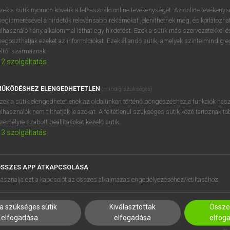
próbaverziójának elindítás
zek a sütik nyomon követik a felhasználó online tevékenységét. Az online tevékeny
BELÉPÉS
regisztrálok és
belépek
.
egismerésével a hirdetők relevánsabb reklámokat jeleníthetnek meg, és korlátozhat
elhasználó hány alkalommal láthat egy hirdetést. Ezek a sütik más szervezetekkel és
egoszthatják ezeket az információkat. Ezek állandó sütik, amelyek szinte mindig 
REGISZTRÁCIÓ
éltől származnak.
2
szolgáltatás
ŰKÖDÉSHEZ ELENGEDHETETLEN
(mindig szükséges)
zek a sütik elengedhetetlenek az oldalunkon történő böngészéshez,a funkciók hasz
elhasználók nem tilthatják le azokat. A feltétlenül szükséges sütik közé tartoznak t
zemélyre szabott beállításokat kezelő sütik.
3
szolgáltatás
SSZES APP ÁTKAPCSOLÁSA
HASZNÁLÓKNAK
SÚGÓ
asználja ezt a kapcsolót az összes alkalmazás engedélyezéséhez/letiltásához.
K
RÓLUNK
NTÉZMÉNYEKNEK
ELÉRHETŐSÉG
a szükséges sütik
Kiválasztottak
Összes
MEGOLDÁSOK
SÜTI BEÁLLÍTÁSOK
elfogadása
elfogadása
elfog