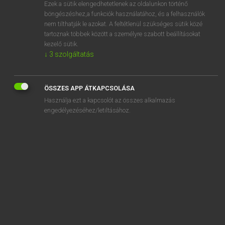
Ezek a sütik elengedhetetlenek az oldalunkon történő
böngészéshez,a funkciók használatához, és a felhasználók
nem tilthatják le azokat. A feltétlenül szükséges sütik közé
Lázár A. Péter, Varga György
tartoznak többek között a személyre szabott beállításokat
ANGOL−MAGYAR EGYETEMES NAGYSZÓTÁR
kezelő sütik.
↓
3
szolgáltatás
Kapcsolódó anyagok
Algonquian
ÖSSZES APP ÁTKAPCSOLÁSA
Algonquin wolf
Használja ezt a kapcsolót az összes alkalmazás
algorithm
engedélyezéséhez/letiltásához.
algorithmic
alias
alibi
Alice
Alice band
Alice-in-Wonderland