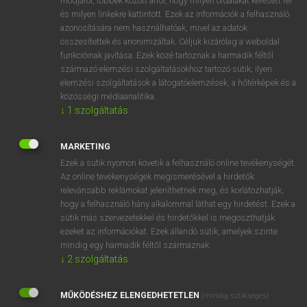
módjáról, többek között arról, hogy milyen oldalakat keresett fel
és milyen linkekre kattintott. Ezek az információk a felhasználó
VAN ELŐFIZETÉSED?
azonosítására nem használhatóak, mivel az adatok
összesítettek és anonimizáltak. Céljuk kizárólag a weboldal
Van előfizetésem a teljes szócikk megtekintéséhez.
funkcióinak javítása. Ezek közé tartoznak a harmadik féltől
származó elemzési szolgáltatásokhoz tartozó sütik; ilyen
BELÉPÉS
elemzési szolgáltatások a látogatóelemzések, a hőtérképek és a
közösségi médiaanalitika.
↓
1
szolgáltatás
MARKETING
Ezek a sütik nyomon követik a felhasználó online tevékenységét.
Az online tevékenységek megismerésével a hirdetők
NINCS ELŐFIZETÉSED?
relevánsabb reklámokat jeleníthetnek meg, és korlátozhatják,
Nincs regisztrációm és előfizetésem. A szótár 2 órás,
hogy a felhasználó hány alkalommal láthat egy hirdetést. Ezek a
díjmentes próbaverziójának elindításához regisztrálok és
sütik más szervezetekkel és hirdetőkkel is megoszthatják
belépek
.
ezeket az információkat. Ezek állandó sütik, amelyek szinte
mindig egy harmadik féltől származnak.
↓
2
szolgáltatás
REGISZTRÁCIÓ
MŰKÖDÉSHEZ ELENGEDHETETLEN
(mindig szükséges)