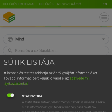
BELÉPÉS EDUID-VAL
BELÉPÉS
REGISZTRÁCIÓ
EN
menu
language
Mind
search
SÜTIK LISTÁJA
GR
KERESÉS
5
6
7
8
9
ö
ü
ó
Itt láthatja és testreszabhatja az önről gyűjtött információkat.
További információért kérjük, olvasd el az
adatvédelmi
r
t
z
u
i
o
p
ő
ú
LÁZÁR A. PÉTER, VARGA GYÖRGY
tájékoztatónkat
.
Angol−magyar egyetemes nagyszótár
g
h
j
k
l
é
á
ű
Ω
STATISZTIKA
v
b
n
m
,
.
-
AltGr
A statisztikai sütiket „teljesítménysütiknek” is nevezik. Ezek a
sütik információkat gyűjtenek a webhely használatának