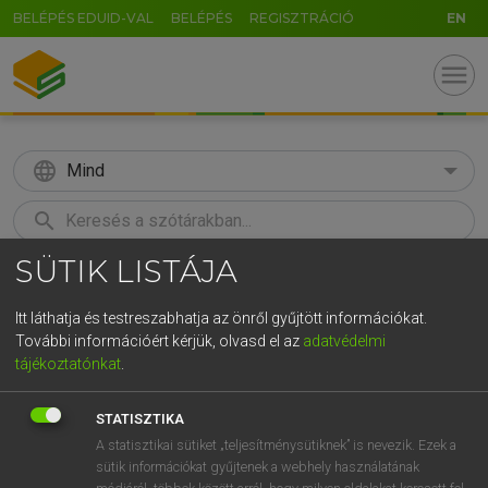
BELÉPÉS EDUID-VAL
BELÉPÉS
REGISZTRÁCIÓ
EN
menu
language
Mind
search
SÜTIK LISTÁJA
GR
KERESÉS
5
6
7
8
9
ö
ü
ó
Itt láthatja és testreszabhatja az önről gyűjtött információkat.
További információért kérjük, olvasd el az
adatvédelmi
r
t
z
u
i
o
p
ő
ú
LÁZÁR A. PÉTER, VARGA GYÖRGY
tájékoztatónkat
.
Angol−magyar egyetemes nagyszótár
g
h
j
k
l
é
á
ű
Ω
STATISZTIKA
v
b
n
m
,
.
-
AltGr
A statisztikai sütiket „teljesítménysütiknek” is nevezik. Ezek a
sütik információkat gyűjtenek a webhely használatának