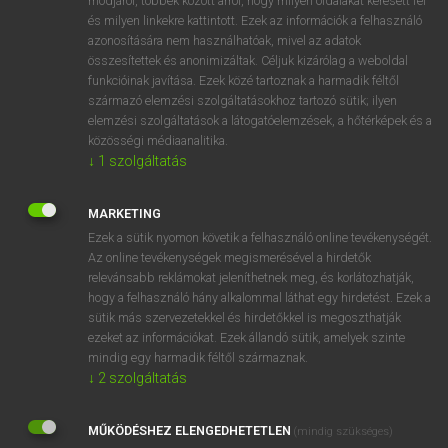
módjáról, többek között arról, hogy milyen oldalakat keresett fel
és milyen linkekre kattintott. Ezek az információk a felhasználó
VAN ELŐFIZETÉSED?
azonosítására nem használhatóak, mivel az adatok
összesítettek és anonimizáltak. Céljuk kizárólag a weboldal
Van előfizetésem a teljes szócikk megtekintéséhez.
funkcióinak javítása. Ezek közé tartoznak a harmadik féltől
származó elemzési szolgáltatásokhoz tartozó sütik; ilyen
BELÉPÉS
elemzési szolgáltatások a látogatóelemzések, a hőtérképek és a
közösségi médiaanalitika.
↓
1
szolgáltatás
MARKETING
Ezek a sütik nyomon követik a felhasználó online tevékenységét.
Az online tevékenységek megismerésével a hirdetők
NINCS ELŐFIZETÉSED?
relevánsabb reklámokat jeleníthetnek meg, és korlátozhatják,
Nincs regisztrációm és előfizetésem. A szótár 2 órás,
hogy a felhasználó hány alkalommal láthat egy hirdetést. Ezek a
díjmentes próbaverziójának elindításához regisztrálok és
sütik más szervezetekkel és hirdetőkkel is megoszthatják
belépek
.
ezeket az információkat. Ezek állandó sütik, amelyek szinte
mindig egy harmadik féltől származnak.
↓
2
szolgáltatás
REGISZTRÁCIÓ
MŰKÖDÉSHEZ ELENGEDHETETLEN
(mindig szükséges)