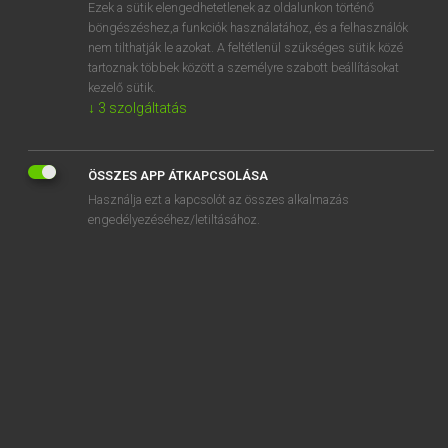
Ezek a sütik elengedhetetlenek az oldalunkon történő
böngészéshez,a funkciók használatához, és a felhasználók
nem tilthatják le azokat. A feltétlenül szükséges sütik közé
Lázár A. Péter, Varga György
tartoznak többek között a személyre szabott beállításokat
ANGOL−MAGYAR EGYETEMES NAGYSZÓTÁR
kezelő sütik.
↓
3
szolgáltatás
Kapcsolódó anyagok
continually
ÖSSZES APP ÁTKAPCSOLÁSA
continuance
Használja ezt a kapcsolót az összes alkalmazás
continuation
engedélyezéséhez/letiltásához.
continuation course
continue
continued
continued fraction
continuing education
continuity