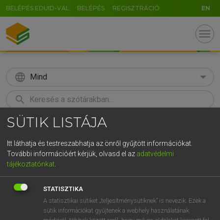
BELÉPÉS EDUID-VAL
BELÉPÉS
REGISZTRÁCIÓ
EN
menu
language
Mind
search
SÜTIK LISTÁJA
GR
KERESÉS
5
6
7
8
9
ö
ü
ó
Itt láthatja és testreszabhatja az önről gyűjtött információkat.
További információért kérjük, olvasd el az
adatvédelmi
r
t
z
u
i
o
p
ő
ú
LÁZÁR A. PÉTER, VARGA GYÖRGY
tájékoztatónkat
.
Angol−magyar egyetemes nagyszótár
g
h
j
k
l
é
á
ű
Ω
STATISZTIKA
v
b
n
m
,
.
-
AltGr
A statisztikai sütiket „teljesítménysütiknek” is nevezik. Ezek a
sütik információkat gyűjtenek a webhely használatának