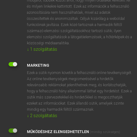
módjáról, többek között arról, hogy milyen oldalakat keresett fel
és milyen linkekre kattintott. Ezek az információk a felhasználó
VAN ELŐFIZETÉSED?
azonosítására nem használhatóak, mivel az adatok
összesítettek és anonimizáltak. Céljuk kizárólag a weboldal
Van előfizetésem a teljes szócikk megtekintéséhez.
funkcióinak javítása. Ezek közé tartoznak a harmadik féltől
származó elemzési szolgáltatásokhoz tartozó sütik; ilyen
BELÉPÉS
elemzési szolgáltatások a látogatóelemzések, a hőtérképek és a
közösségi médiaanalitika.
↓
1
szolgáltatás
MARKETING
Ezek a sütik nyomon követik a felhasználó online tevékenységét.
Az online tevékenységek megismerésével a hirdetők
NINCS ELŐFIZETÉSED?
relevánsabb reklámokat jeleníthetnek meg, és korlátozhatják,
Nincs regisztrációm és előfizetésem. A szótár 2 órás,
hogy a felhasználó hány alkalommal láthat egy hirdetést. Ezek a
díjmentes próbaverziójának elindításához regisztrálok és
sütik más szervezetekkel és hirdetőkkel is megoszthatják
belépek
.
ezeket az információkat. Ezek állandó sütik, amelyek szinte
mindig egy harmadik féltől származnak.
↓
2
szolgáltatás
REGISZTRÁCIÓ
MŰKÖDÉSHEZ ELENGEDHETETLEN
(mindig szükséges)