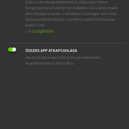
Ezek a sütik elengedhetetlenek az oldalunkon történő
böngészéshez,a funkciók használatához, és a felhasználók
nem tilthatják le azokat. A feltétlenül szükséges sütik közé
Lázár A. Péter, Varga György
tartoznak többek között a személyre szabott beállításokat
ANGOL−MAGYAR EGYETEMES NAGYSZÓTÁR
kezelő sütik.
↓
3
szolgáltatás
Kapcsolódó anyagok
album
ÖSSZES APP ÁTKAPCSOLÁSA
albumen
Használja ezt a kapcsolót az összes alkalmazás
albuminuria
engedélyezéséhez/letiltásához.
alburnum
alc.
alce
alchemic
alchemist
alchemy