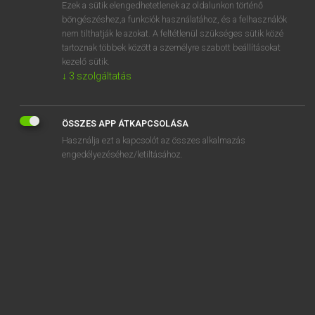
Ezek a sütik elengedhetetlenek az oldalunkon történő
böngészéshez,a funkciók használatához, és a felhasználók
nem tilthatják le azokat. A feltétlenül szükséges sütik közé
Lázár A. Péter, Varga György
tartoznak többek között a személyre szabott beállításokat
ANGOL−MAGYAR EGYETEMES NAGYSZÓTÁR
kezelő sütik.
↓
3
szolgáltatás
Kapcsolódó anyagok
condensation trail
ÖSSZES APP ÁTKAPCSOLÁSA
condense
Használja ezt a kapcsolót az összes alkalmazás
condensed
engedélyezéséhez/letiltásához.
condenser
condescend
condescending
condescension
condign
condiment