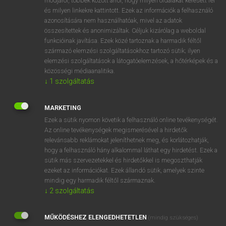
módjáról, többek között arról, hogy milyen oldalakat keresett fel
és milyen linkekre kattintott. Ezek az információk a felhasználó
VAN ELŐFIZETÉSED?
azonosítására nem használhatóak, mivel az adatok
összesítettek és anonimizáltak. Céljuk kizárólag a weboldal
Van előfizetésem a teljes szócikk megtekintéséhez.
funkcióinak javítása. Ezek közé tartoznak a harmadik féltől
származó elemzési szolgáltatásokhoz tartozó sütik; ilyen
BELÉPÉS
elemzési szolgáltatások a látogatóelemzések, a hőtérképek és a
közösségi médiaanalitika.
↓
1
szolgáltatás
MARKETING
Ezek a sütik nyomon követik a felhasználó online tevékenységét.
Az online tevékenységek megismerésével a hirdetők
NINCS ELŐFIZETÉSED?
relevánsabb reklámokat jeleníthetnek meg, és korlátozhatják,
Nincs regisztrációm és előfizetésem. A szótár 2 órás,
hogy a felhasználó hány alkalommal láthat egy hirdetést. Ezek a
díjmentes próbaverziójának elindításához regisztrálok és
sütik más szervezetekkel és hirdetőkkel is megoszthatják
belépek
.
ezeket az információkat. Ezek állandó sütik, amelyek szinte
mindig egy harmadik féltől származnak.
↓
2
szolgáltatás
REGISZTRÁCIÓ
MŰKÖDÉSHEZ ELENGEDHETETLEN
(mindig szükséges)