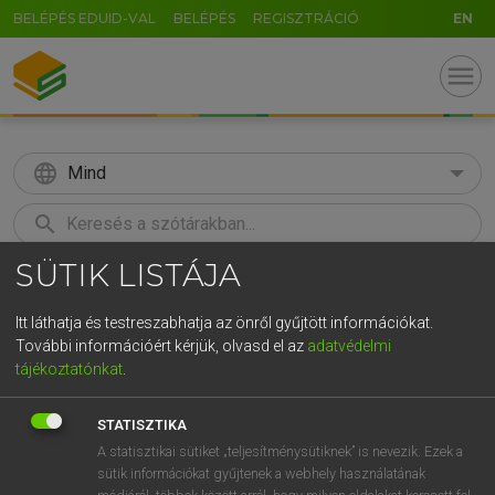
BELÉPÉS EDUID-VAL
BELÉPÉS
REGISZTRÁCIÓ
EN
menu
language
Mind
search
SÜTIK LISTÁJA
GR
KERESÉS
5
6
7
8
9
ö
ü
ó
Itt láthatja és testreszabhatja az önről gyűjtött információkat.
További információért kérjük, olvasd el az
adatvédelmi
r
t
z
u
i
o
p
ő
ú
LÁZÁR A. PÉTER, VARGA GYÖRGY
tájékoztatónkat
.
Angol−magyar egyetemes nagyszótár
g
h
j
k
l
é
á
ű
Ω
STATISZTIKA
v
b
n
m
,
.
-
AltGr
A statisztikai sütiket „teljesítménysütiknek” is nevezik. Ezek a
sütik információkat gyűjtenek a webhely használatának