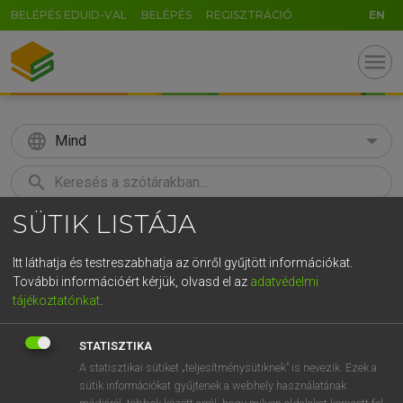
BELÉPÉS EDUID-VAL
BELÉPÉS
REGISZTRÁCIÓ
EN
menu
language
Mind
search
SÜTIK LISTÁJA
GR
KERESÉS
5
6
7
8
9
ö
ü
ó
Itt láthatja és testreszabhatja az önről gyűjtött információkat.
További információért kérjük, olvasd el az
adatvédelmi
r
t
z
u
i
o
p
ő
ú
LÁZÁR A. PÉTER, VARGA GYÖRGY
tájékoztatónkat
.
Angol−magyar egyetemes nagyszótár
g
h
j
k
l
é
á
ű
Ω
STATISZTIKA
v
b
n
m
,
.
-
AltGr
A statisztikai sütiket „teljesítménysütiknek” is nevezik. Ezek a
sütik információkat gyűjtenek a webhely használatának