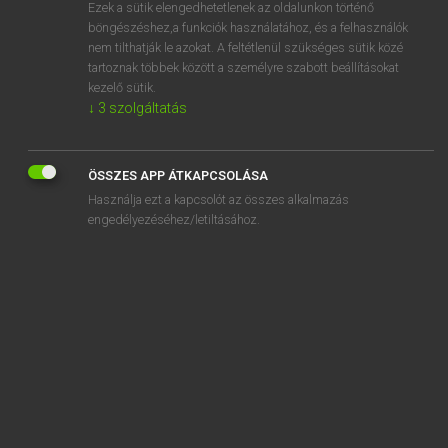
Ezek a sütik elengedhetetlenek az oldalunkon történő
böngészéshez,a funkciók használatához, és a felhasználók
nem tilthatják le azokat. A feltétlenül szükséges sütik közé
Lázár A. Péter, Varga György
tartoznak többek között a személyre szabott beállításokat
ANGOL−MAGYAR EGYETEMES NAGYSZÓTÁR
kezelő sütik.
↓
3
szolgáltatás
Kapcsolódó anyagok
Common Market
ÖSSZES APP ÁTKAPCSOLÁSA
commonness
Használja ezt a kapcsolót az összes alkalmazás
common noun
engedélyezéséhez/letiltásához.
common-or-garden
commonplace
commonplaceness
common program group
common room
commons