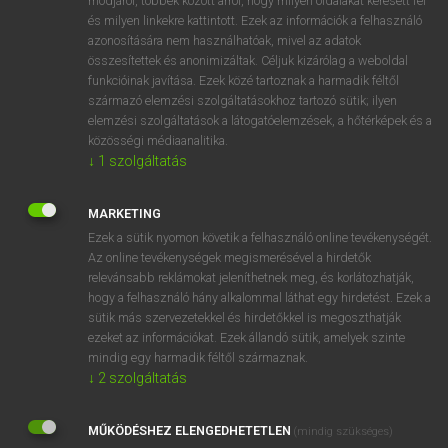
módjáról, többek között arról, hogy milyen oldalakat keresett fel
és milyen linkekre kattintott. Ezek az információk a felhasználó
VAN ELŐFIZETÉSED?
azonosítására nem használhatóak, mivel az adatok
összesítettek és anonimizáltak. Céljuk kizárólag a weboldal
Van előfizetésem a teljes szócikk megtekintéséhez.
funkcióinak javítása. Ezek közé tartoznak a harmadik féltől
származó elemzési szolgáltatásokhoz tartozó sütik; ilyen
BELÉPÉS
elemzési szolgáltatások a látogatóelemzések, a hőtérképek és a
közösségi médiaanalitika.
↓
1
szolgáltatás
MARKETING
Ezek a sütik nyomon követik a felhasználó online tevékenységét.
Az online tevékenységek megismerésével a hirdetők
NINCS ELŐFIZETÉSED?
relevánsabb reklámokat jeleníthetnek meg, és korlátozhatják,
Nincs regisztrációm és előfizetésem. A szótár 2 órás,
hogy a felhasználó hány alkalommal láthat egy hirdetést. Ezek a
díjmentes próbaverziójának elindításához regisztrálok és
sütik más szervezetekkel és hirdetőkkel is megoszthatják
belépek
.
ezeket az információkat. Ezek állandó sütik, amelyek szinte
mindig egy harmadik féltől származnak.
↓
2
szolgáltatás
REGISZTRÁCIÓ
MŰKÖDÉSHEZ ELENGEDHETETLEN
(mindig szükséges)