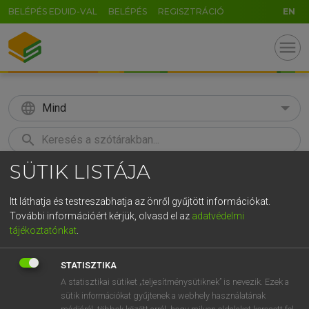
BELÉPÉS EDUID-VAL
BELÉPÉS
REGISZTRÁCIÓ
EN
menu
language
Mind
search
SÜTIK LISTÁJA
GR
KERESÉS
5
6
7
8
9
ö
ü
ó
Itt láthatja és testreszabhatja az önről gyűjtött információkat.
További információért kérjük, olvasd el az
adatvédelmi
r
t
z
u
i
o
p
ő
ú
LÁZÁR A. PÉTER, VARGA GYÖRGY
tájékoztatónkat
.
Angol−magyar egyetemes nagyszótár
g
h
j
k
l
é
á
ű
Ω
STATISZTIKA
v
b
n
m
,
.
-
AltGr
A statisztikai sütiket „teljesítménysütiknek” is nevezik. Ezek a
sütik információkat gyűjtenek a webhely használatának