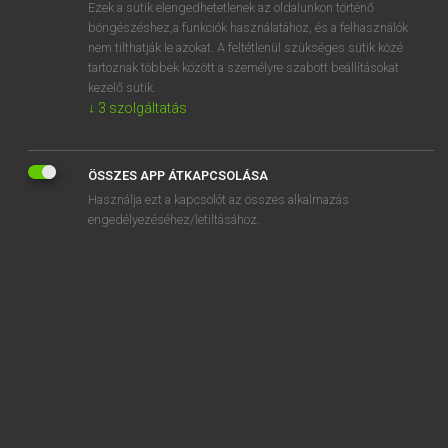
Ezek a sütik elengedhetetlenek az oldalunkon történő
böngészéshez,a funkciók használatához, és a felhasználók
nem tilthatják le azokat. A feltétlenül szükséges sütik közé
Lázár A. Péter, Varga György
tartoznak többek között a személyre szabott beállításokat
ANGOL−MAGYAR EGYETEMES NAGYSZÓTÁR
kezelő sütik.
↓
3
szolgáltatás
Kapcsolódó anyagok
AISP
ÖSSZES APP ÁTKAPCSOLÁSA
ait
Használja ezt a kapcsolót az összes alkalmazás
aitch
engedélyezéséhez/letiltásához.
aitchbone
ajar
ak
AK
aka
akee