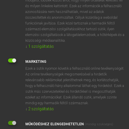
módjáról, többek között arról, hogy milyen oldalakat keresett fel
és milyen linkekre kattintott. Ezek az információk a felhasználó
VAN ELŐFIZETÉSED?
azonosítására nem használhatóak, mivel az adatok
összesítettek és anonimizáltak. Céljuk kizárólag a weboldal
Van előfizetésem a teljes szócikk megtekintéséhez.
funkcióinak javítása. Ezek közé tartoznak a harmadik féltől
származó elemzési szolgáltatásokhoz tartozó sütik; ilyen
BELÉPÉS
elemzési szolgáltatások a látogatóelemzések, a hőtérképek és a
közösségi médiaanalitika.
↓
1
szolgáltatás
MARKETING
Ezek a sütik nyomon követik a felhasználó online tevékenységét.
Az online tevékenységek megismerésével a hirdetők
NINCS ELŐFIZETÉSED?
relevánsabb reklámokat jeleníthetnek meg, és korlátozhatják,
Nincs regisztrációm és előfizetésem. A szótár 2 órás,
hogy a felhasználó hány alkalommal láthat egy hirdetést. Ezek a
díjmentes próbaverziójának elindításához regisztrálok és
sütik más szervezetekkel és hirdetőkkel is megoszthatják
belépek
.
ezeket az információkat. Ezek állandó sütik, amelyek szinte
mindig egy harmadik féltől származnak.
↓
2
szolgáltatás
REGISZTRÁCIÓ
MŰKÖDÉSHEZ ELENGEDHETETLEN
(mindig szükséges)