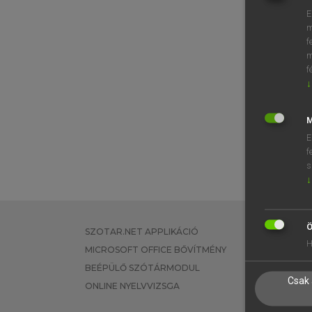
E
m
f
m
f
↓
M
E
f
s
↓
Ö
SZOTAR.NET APPLIKÁCIÓ
EGYÉNI FEL
H
MICROSOFT OFFICE BŐVÍTMÉNY
TANULÓKNA
BEÉPÜLŐ SZÓTÁRMODUL
OKTATÁSI I
Csak 
ONLINE NYELVVIZSGA
VÁLLALATI 