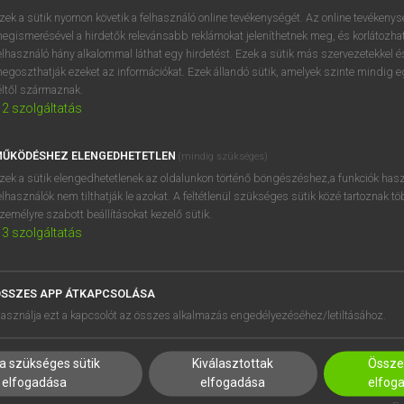
próbaverziójának elindítás
zek a sütik nyomon követik a felhasználó online tevékenységét. Az online tevékeny
BELÉPÉS
regisztrálok és
belépek
.
egismerésével a hirdetők relevánsabb reklámokat jeleníthetnek meg, és korlátozhat
elhasználó hány alkalommal láthat egy hirdetést. Ezek a sütik más szervezetekkel és
egoszthatják ezeket az információkat. Ezek állandó sütik, amelyek szinte mindig 
REGISZTRÁCIÓ
éltől származnak.
2
szolgáltatás
ŰKÖDÉSHEZ ELENGEDHETETLEN
(mindig szükséges)
zek a sütik elengedhetetlenek az oldalunkon történő böngészéshez,a funkciók hasz
elhasználók nem tilthatják le azokat. A feltétlenül szükséges sütik közé tartoznak t
zemélyre szabott beállításokat kezelő sütik.
3
szolgáltatás
SSZES APP ÁTKAPCSOLÁSA
HASZNÁLÓKNAK
SÚGÓ
asználja ezt a kapcsolót az összes alkalmazás engedélyezéséhez/letiltásához.
K
RÓLUNK
NTÉZMÉNYEKNEK
ELÉRHETŐSÉG
a szükséges sütik
Kiválasztottak
Összes
MEGOLDÁSOK
SÜTI BEÁLLÍTÁSOK
elfogadása
elfogadása
elfog