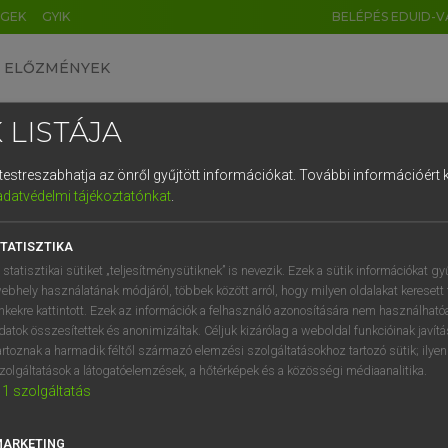
ÉGEK
GYIK
BELÉPÉS EDUID-V
ELŐZMÉNYEK
 LISTÁJA
és testreszabhatja az önről gyűjtött információkat.
További információért k
HU
DE
CN
FR
ES
IT
NL
RU
GR
adatvédelmi tájékoztatónkat
.
 A. PÉTER, VARGA GYÖRGY
1
2
3
4
5
6
7
8
9
ol−magyar egyetemes nagyszótár
TATISZTIKA
q
w
e
r
t
z
u
i
 statisztikai sütiket „teljesítménysütiknek” is nevezik. Ezek a sütik információkat gy
ebhely használatának módjáról, többek között arról, hogy milyen oldalakat keresett 
a
s
d
f
g
h
j
k
l
é
inkekre kattintott. Ezek az információk a felhasználó azonosítására nem használható
datok összesítettek és anonimizáltak. Céljuk kizárólag a weboldal funkcióinak javít
í
y
x
c
v
b
n
m
,
.
artoznak a harmadik féltől származó elemzési szolgáltatásokhoz tartozó sütik; ilye
zolgáltatások a látogatóelemzések, a hőtérképek és a közösségi médiaanalitika.
VAN ELŐFIZETÉSED?
NINCS ELŐFIZETÉSED
1
szolgáltatás
előfizetésem a teljes szócikk
Nincs regisztrációm és előfiz
megtekintéséhez.
A szótár 2 órás, díjmente
MARKETING