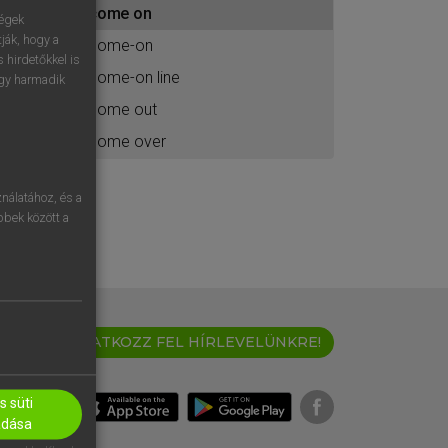
come on
ához
ségek
ják, hogy a
come-on
 hirdetőkkel is
come-on line
egy harmadik
come out
come over
nálatához, és a
öbbek között a
IRATKOZZ FEL HÍRLEVELÜNKRE!
 süti
adása