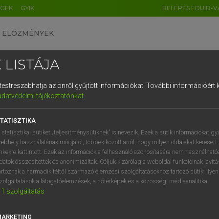
ÉGEK
GYIK
BELÉPÉS EDUID-V
ELŐZMÉNYEK
 LISTÁJA
és testreszabhatja az önről gyűjtött információkat.
További információért k
HU
DE
CN
FR
ES
IT
NL
RU
GR
adatvédelmi tájékoztatónkat
.
 A. PÉTER, VARGA GYÖRGY
1
2
3
4
5
6
7
8
9
ol−magyar egyetemes nagyszótár
TATISZTIKA
q
w
e
r
t
z
u
i
 statisztikai sütiket „teljesítménysütiknek” is nevezik. Ezek a sütik információkat gy
ebhely használatának módjáról, többek között arról, hogy milyen oldalakat keresett 
a
s
d
f
g
h
j
k
l
é
inkekre kattintott. Ezek az információk a felhasználó azonosítására nem használható
datok összesítettek és anonimizáltak. Céljuk kizárólag a weboldal funkcióinak javít
í
y
x
c
v
b
n
m
,
.
artoznak a harmadik féltől származó elemzési szolgáltatásokhoz tartozó sütik; ilye
zolgáltatások a látogatóelemzések, a hőtérképek és a közösségi médiaanalitika.
VAN ELŐFIZETÉSED?
NINCS ELŐFIZETÉSED
1
szolgáltatás
előfizetésem a teljes szócikk
Nincs regisztrációm és előfiz
megtekintéséhez.
A szótár 2 órás, díjmente
MARKETING