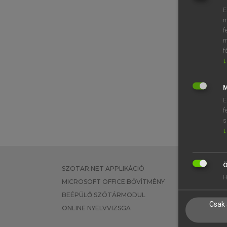
E
m
f
m
f
↓
M
E
f
s
↓
Ö
SZOTAR.NET APPLIKÁCIÓ
EGYÉNI FEL
H
MICROSOFT OFFICE BŐVÍTMÉNY
TANULÓKNA
BEÉPÜLŐ SZÓTÁRMODUL
OKTATÁSI I
Csak 
ONLINE NYELVVIZSGA
VÁLLALATI 