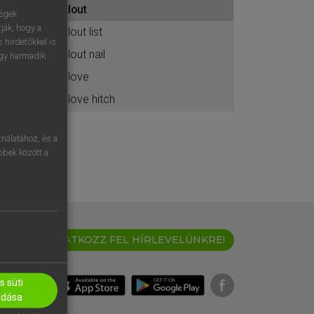
clout
ához
ségek
ják, hogy a
clout list
 hirdetőkkel is
clout nail
egy harmadik
clove
clove hitch
nálatához, és a
öbbek között a
IRATKOZZ FEL HÍRLEVELÜNKRE!
 süti
adása