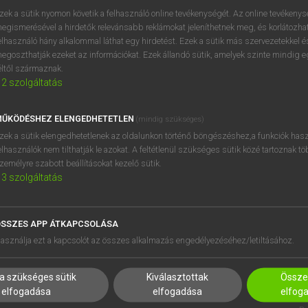
próbaverziójának elindítás
zek a sütik nyomon követik a felhasználó online tevékenységét. Az online tevékeny
BELÉPÉS
regisztrálok és
belépek
.
egismerésével a hirdetők relevánsabb reklámokat jeleníthetnek meg, és korlátozhat
elhasználó hány alkalommal láthat egy hirdetést. Ezek a sütik más szervezetekkel és
egoszthatják ezeket az információkat. Ezek állandó sütik, amelyek szinte mindig 
REGISZTRÁCIÓ
éltől származnak.
2
szolgáltatás
ŰKÖDÉSHEZ ELENGEDHETETLEN
(mindig szükséges)
zek a sütik elengedhetetlenek az oldalunkon történő böngészéshez,a funkciók hasz
elhasználók nem tilthatják le azokat. A feltétlenül szükséges sütik közé tartoznak t
zemélyre szabott beállításokat kezelő sütik.
3
szolgáltatás
SSZES APP ÁTKAPCSOLÁSA
HASZNÁLÓKNAK
SÚGÓ
asználja ezt a kapcsolót az összes alkalmazás engedélyezéséhez/letiltásához.
K
RÓLUNK
NTÉZMÉNYEKNEK
ELÉRHETŐSÉG
a szükséges sütik
Kiválasztottak
Összes
MEGOLDÁSOK
SÜTI BEÁLLÍTÁSOK
elfogadása
elfogadása
elfog