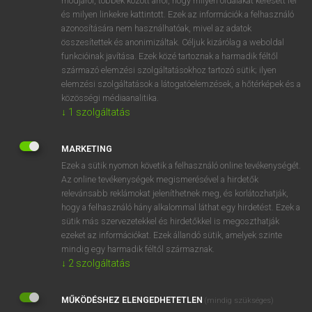
módjáról, többek között arról, hogy milyen oldalakat keresett fel
és milyen linkekre kattintott. Ezek az információk a felhasználó
VAN ELŐFIZETÉSED?
azonosítására nem használhatóak, mivel az adatok
összesítettek és anonimizáltak. Céljuk kizárólag a weboldal
Van előfizetésem a teljes szócikk megtekintéséhez.
funkcióinak javítása. Ezek közé tartoznak a harmadik féltől
származó elemzési szolgáltatásokhoz tartozó sütik; ilyen
BELÉPÉS
elemzési szolgáltatások a látogatóelemzések, a hőtérképek és a
közösségi médiaanalitika.
↓
1
szolgáltatás
MARKETING
Ezek a sütik nyomon követik a felhasználó online tevékenységét.
Az online tevékenységek megismerésével a hirdetők
NINCS ELŐFIZETÉSED?
relevánsabb reklámokat jeleníthetnek meg, és korlátozhatják,
Nincs regisztrációm és előfizetésem. A szótár 2 órás,
hogy a felhasználó hány alkalommal láthat egy hirdetést. Ezek a
díjmentes próbaverziójának elindításához regisztrálok és
sütik más szervezetekkel és hirdetőkkel is megoszthatják
belépek
.
ezeket az információkat. Ezek állandó sütik, amelyek szinte
mindig egy harmadik féltől származnak.
↓
2
szolgáltatás
REGISZTRÁCIÓ
MŰKÖDÉSHEZ ELENGEDHETETLEN
(mindig szükséges)