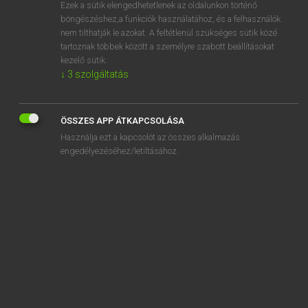
Ezek a sütik elengedhetetlenek az oldalunkon történő
böngészéshez,a funkciók használatához, és a felhasználók
nem tilthatják le azokat. A feltétlenül szükséges sütik közé
Lázár A. Péter, Varga György
tartoznak többek között a személyre szabott beállításokat
ANGOL−MAGYAR EGYETEMES NAGYSZÓTÁR
kezelő sütik.
↓
3
szolgáltatás
Kapcsolódó anyagok
climate crisis
ÖSSZES APP ÁTKAPCSOLÁSA
climate cure
Használja ezt a kapcsolót az összes alkalmazás
climate cycle
engedélyezéséhez/letiltásához.
climate demonstration
climate denial
climate denialism
climate denialist
climate disaster
climate emergency