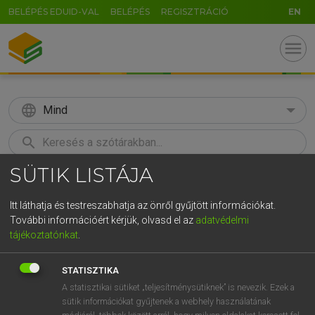
BELÉPÉS EDUID-VAL
BELÉPÉS
REGISZTRÁCIÓ
EN
menu
language
Mind
search
SÜTIK LISTÁJA
GR
KERESÉS
5
6
7
8
9
ö
ü
ó
Itt láthatja és testreszabhatja az önről gyűjtött információkat.
További információért kérjük, olvasd el az
adatvédelmi
r
t
z
u
i
o
p
ő
ú
LÁZÁR A. PÉTER, VARGA GYÖRGY
tájékoztatónkat
.
Angol−magyar egyetemes nagyszótár
g
h
j
k
l
é
á
ű
Ω
STATISZTIKA
v
b
n
m
,
.
-
AltGr
A statisztikai sütiket „teljesítménysütiknek” is nevezik. Ezek a
sütik információkat gyűjtenek a webhely használatának