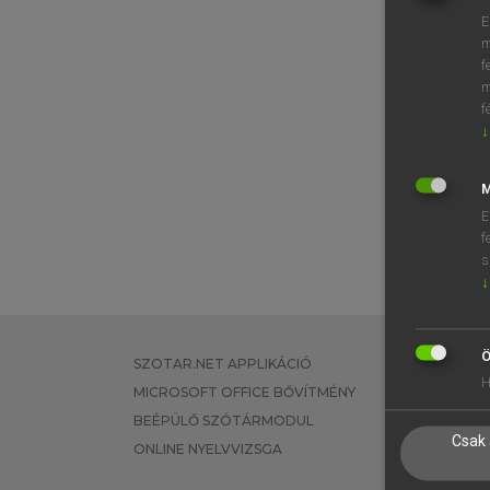
E
m
f
m
f
↓
M
E
f
s
↓
Ö
SZOTAR.NET APPLIKÁCIÓ
EGYÉNI FEL
H
MICROSOFT OFFICE BŐVÍTMÉNY
TANULÓKNA
BEÉPÜLŐ SZÓTÁRMODUL
OKTATÁSI I
Csak 
ONLINE NYELVVIZSGA
VÁLLALATI 