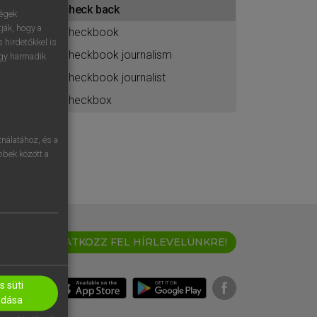
check back
ához
ségek
ják, hogy a
checkbook
 hirdetőkkel is
checkbook journalism
egy harmadik
checkbook journalist
checkbox
nálatához, és a
öbbek között a
IRATKOZZ FEL HÍRLEVELÜNKRE!
 süti
adása