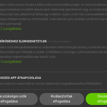
próbaverziójának elindítás
zek a sütik nyomon követik a felhasználó online tevékenységét. Az online tevékeny
BELÉPÉS
regisztrálok és
belépek
.
egismerésével a hirdetők relevánsabb reklámokat jeleníthetnek meg, és korlátozhat
elhasználó hány alkalommal láthat egy hirdetést. Ezek a sütik más szervezetekkel és
egoszthatják ezeket az információkat. Ezek állandó sütik, amelyek szinte mindig 
REGISZTRÁCIÓ
éltől származnak.
2
szolgáltatás
ŰKÖDÉSHEZ ELENGEDHETETLEN
(mindig szükséges)
zek a sütik elengedhetetlenek az oldalunkon történő böngészéshez,a funkciók hasz
elhasználók nem tilthatják le azokat. A feltétlenül szükséges sütik közé tartoznak t
zemélyre szabott beállításokat kezelő sütik.
3
szolgáltatás
SSZES APP ÁTKAPCSOLÁSA
HASZNÁLÓKNAK
SÚGÓ
asználja ezt a kapcsolót az összes alkalmazás engedélyezéséhez/letiltásához.
K
RÓLUNK
NTÉZMÉNYEKNEK
ELÉRHETŐSÉG
a szükséges sütik
Kiválasztottak
Összes
MEGOLDÁSOK
SÜTI BEÁLLÍTÁSOK
elfogadása
elfogadása
elfog