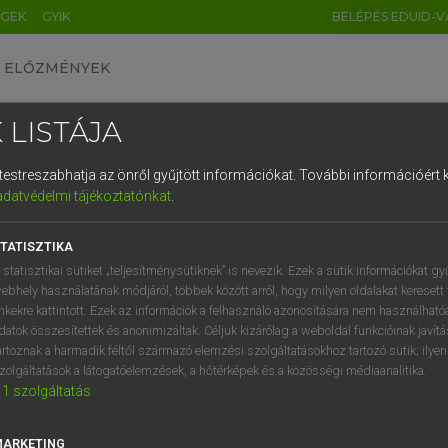
ÉGEK
GYIK
BELÉPÉS EDUID-V
ELŐZMÉNYEK
 LISTÁJA
és testreszabhatja az önről gyűjtött információkat.
További információért k
HU
DE
CN
FR
ES
IT
NL
RU
GR
adatvédelmi tájékoztatónkat
.
 A. PÉTER, VARGA GYÖRGY
1
2
3
4
5
6
7
8
9
ol−magyar egyetemes nagyszótár
TATISZTIKA
q
w
e
r
t
z
u
i
 statisztikai sütiket „teljesítménysütiknek” is nevezik. Ezek a sütik információkat gy
ebhely használatának módjáról, többek között arról, hogy milyen oldalakat keresett 
a
s
d
f
g
h
j
k
l
é
inkekre kattintott. Ezek az információk a felhasználó azonosítására nem használható
datok összesítettek és anonimizáltak. Céljuk kizárólag a weboldal funkcióinak javít
í
y
x
c
v
b
n
m
,
.
artoznak a harmadik féltől származó elemzési szolgáltatásokhoz tartozó sütik; ilye
zolgáltatások a látogatóelemzések, a hőtérképek és a közösségi médiaanalitika.
VAN ELŐFIZETÉSED?
NINCS ELŐFIZETÉSED
1
szolgáltatás
előfizetésem a teljes szócikk
Nincs regisztrációm és előfiz
megtekintéséhez.
A szótár 2 órás, díjmente
MARKETING