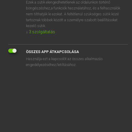
Ezek a sütik elengedhetetlenek az oldalunkon történő
böngészéshez,a funkciók használatához, és a felhasználók
nem tilthatják le azokat. A feltétlenül szükséges sütik közé
Lázár A. Péter, Varga György
tartoznak többek között a személyre szabott beállításokat
ANGOL−MAGYAR EGYETEMES NAGYSZÓTÁR
kezelő sütik.
↓
3
szolgáltatás
Kapcsolódó anyagok
aggrieve
ÖSSZES APP ÁTKAPCSOLÁSA
aggrieved
Használja ezt a kapcsolót az összes alkalmazás
aggro
engedélyezéséhez/letiltásához.
agha
aghast
AGI
agile
agility
agility field