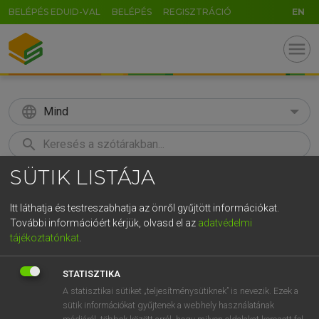
BELÉPÉS EDUID-VAL
BELÉPÉS
REGISZTRÁCIÓ
EN
menu
language
Mind
search
SÜTIK LISTÁJA
GR
KERESÉS
5
6
7
8
9
ö
ü
ó
Itt láthatja és testreszabhatja az önről gyűjtött információkat.
További információért kérjük, olvasd el az
adatvédelmi
r
t
z
u
i
o
p
ő
ú
LÁZÁR A. PÉTER, VARGA GYÖRGY
tájékoztatónkat
.
Angol−magyar egyetemes nagyszótár
g
h
j
k
l
é
á
ű
Ω
STATISZTIKA
v
b
n
m
,
.
-
AltGr
A statisztikai sütiket „teljesítménysütiknek” is nevezik. Ezek a
sütik információkat gyűjtenek a webhely használatának