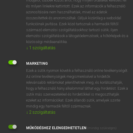
módjáról, többek között arról, hogy milyen oldalakat keresett fel
és milyen linkekre kattintott. Ezek az információk a felhasználó
VAN ELŐFIZETÉSED?
azonosítására nem használhatóak, mivel az adatok
összesítettek és anonimizáltak. Céljuk kizárólag a weboldal
Van előfizetésem a teljes szócikk megtekintéséhez.
funkcióinak javítása. Ezek közé tartoznak a harmadik féltől
származó elemzési szolgáltatásokhoz tartozó sütik; ilyen
BELÉPÉS
elemzési szolgáltatások a látogatóelemzések, a hőtérképek és a
közösségi médiaanalitika.
↓
1
szolgáltatás
MARKETING
Ezek a sütik nyomon követik a felhasználó online tevékenységét.
Az online tevékenységek megismerésével a hirdetők
NINCS ELŐFIZETÉSED?
relevánsabb reklámokat jeleníthetnek meg, és korlátozhatják,
Nincs regisztrációm és előfizetésem. A szótár 2 órás,
hogy a felhasználó hány alkalommal láthat egy hirdetést. Ezek a
díjmentes próbaverziójának elindításához regisztrálok és
sütik más szervezetekkel és hirdetőkkel is megoszthatják
belépek
.
ezeket az információkat. Ezek állandó sütik, amelyek szinte
mindig egy harmadik féltől származnak.
↓
2
szolgáltatás
REGISZTRÁCIÓ
MŰKÖDÉSHEZ ELENGEDHETETLEN
(mindig szükséges)