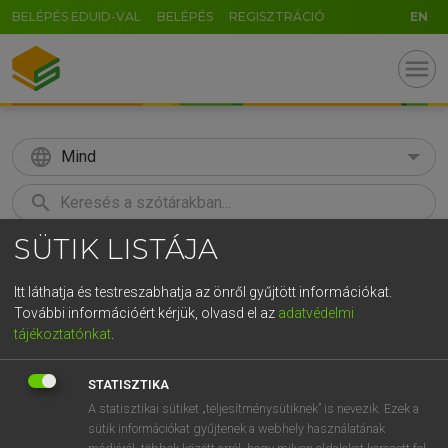
BELÉPÉS EDUID-VAL
BELÉPÉS
REGISZTRÁCIÓ
EN
menu
language
Mind
search
SÜTIK LISTÁJA
GR
KERESÉS
5
6
7
8
9
ö
ü
ó
Itt láthatja és testreszabhatja az önről gyűjtött információkat.
További információért kérjük, olvasd el az
adatvédelmi
r
t
z
u
i
o
p
ő
ú
LÁZÁR A. PÉTER, VARGA GYÖRGY
tájékoztatónkat
.
Angol−magyar egyetemes nagyszótár
g
h
j
k
l
é
á
ű
Ω
STATISZTIKA
v
b
n
m
,
.
-
AltGr
A statisztikai sütiket „teljesítménysütiknek” is nevezik. Ezek a
sütik információkat gyűjtenek a webhely használatának