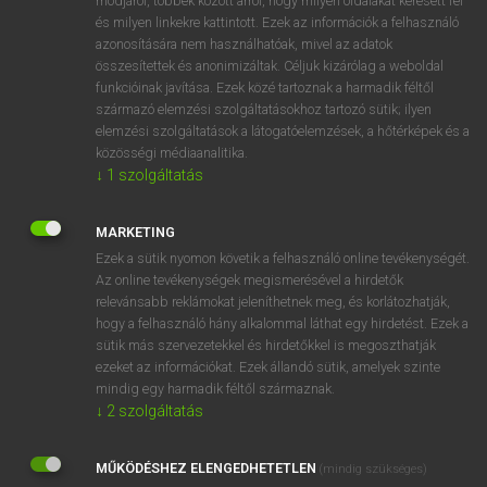
módjáról, többek között arról, hogy milyen oldalakat keresett fel
és milyen linkekre kattintott. Ezek az információk a felhasználó
VAN ELŐFIZETÉSED?
azonosítására nem használhatóak, mivel az adatok
összesítettek és anonimizáltak. Céljuk kizárólag a weboldal
Van előfizetésem a teljes szócikk megtekintéséhez.
funkcióinak javítása. Ezek közé tartoznak a harmadik féltől
származó elemzési szolgáltatásokhoz tartozó sütik; ilyen
BELÉPÉS
elemzési szolgáltatások a látogatóelemzések, a hőtérképek és a
közösségi médiaanalitika.
↓
1
szolgáltatás
MARKETING
Ezek a sütik nyomon követik a felhasználó online tevékenységét.
Az online tevékenységek megismerésével a hirdetők
NINCS ELŐFIZETÉSED?
relevánsabb reklámokat jeleníthetnek meg, és korlátozhatják,
Nincs regisztrációm és előfizetésem. A szótár 2 órás,
hogy a felhasználó hány alkalommal láthat egy hirdetést. Ezek a
díjmentes próbaverziójának elindításához regisztrálok és
sütik más szervezetekkel és hirdetőkkel is megoszthatják
belépek
.
ezeket az információkat. Ezek állandó sütik, amelyek szinte
mindig egy harmadik féltől származnak.
↓
2
szolgáltatás
REGISZTRÁCIÓ
MŰKÖDÉSHEZ ELENGEDHETETLEN
(mindig szükséges)