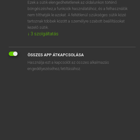
Ezek a sütik elengedhetetlenek az oldalunkon történő
böngészéshez,a funkciók használatához, és a felhasználók
nem tilthatják le azokat. A feltétlenül szükséges sütik közé
Lázár A. Péter, Varga György
tartoznak többek között a személyre szabott beállításokat
ANGOL−MAGYAR EGYETEMES NAGYSZÓTÁR
kezelő sütik.
↓
3
szolgáltatás
Kapcsolódó anyagok
aggrandizement
ÖSSZES APP ÁTKAPCSOLÁSA
aggravate
Használja ezt a kapcsolót az összes alkalmazás
aggravated
engedélyezéséhez/letiltásához.
aggravating
aggravation
aggregate
aggregate site
aggregation
aggregator