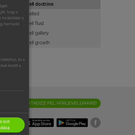
cell doctrine
ához
ségek
ják, hogy a
celled
 hirdetőkkel is
cell fluid
egy harmadik
cell gallery
cell growth
nálatához, és a
öbbek között a
IRATKOZZ FEL HÍRLEVELÜNKRE!
 süti
adása