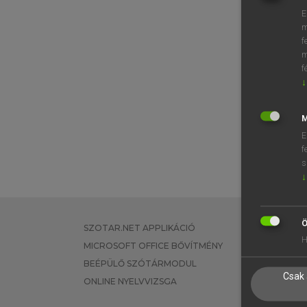
E
m
f
m
f
↓
M
E
f
s
↓
Ö
SZOTAR.NET APPLIKÁCIÓ
EGYÉNI FEL
H
MICROSOFT OFFICE BŐVÍTMÉNY
TANULÓKNA
BEÉPÜLŐ SZÓTÁRMODUL
OKTATÁSI I
Csak 
ONLINE NYELVVIZSGA
VÁLLALATI 