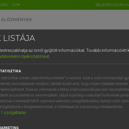
ÉGEK
GYIK
BELÉPÉS EDUID-V
ELŐZMÉNYEK
 LISTÁJA
és testreszabhatja az önről gyűjtött információkat.
További információért k
HU
DE
CN
FR
ES
IT
NL
RU
GR
adatvédelmi tájékoztatónkat
.
 A. PÉTER, VARGA GYÖRGY
1
2
3
4
5
6
7
8
9
ol−magyar egyetemes nagyszótár
TATISZTIKA
q
w
e
r
t
z
u
i
 statisztikai sütiket „teljesítménysütiknek” is nevezik. Ezek a sütik információkat gy
ebhely használatának módjáról, többek között arról, hogy milyen oldalakat keresett 
a
s
d
f
g
h
j
k
l
é
inkekre kattintott. Ezek az információk a felhasználó azonosítására nem használható
datok összesítettek és anonimizáltak. Céljuk kizárólag a weboldal funkcióinak javít
í
y
x
c
v
b
n
m
,
.
artoznak a harmadik féltől származó elemzési szolgáltatásokhoz tartozó sütik; ilye
zolgáltatások a látogatóelemzések, a hőtérképek és a közösségi médiaanalitika.
VAN ELŐFIZETÉSED?
NINCS ELŐFIZETÉSED
1
szolgáltatás
előfizetésem a teljes szócikk
Nincs regisztrációm és előfiz
megtekintéséhez.
A szótár 2 órás, díjmente
MARKETING