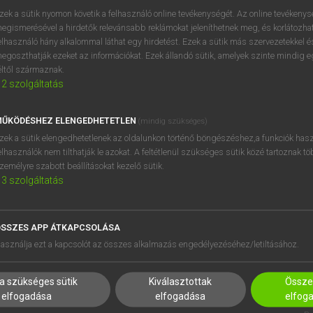
próbaverziójának elindítás
zek a sütik nyomon követik a felhasználó online tevékenységét. Az online tevékeny
BELÉPÉS
regisztrálok és
belépek
.
egismerésével a hirdetők relevánsabb reklámokat jeleníthetnek meg, és korlátozhat
elhasználó hány alkalommal láthat egy hirdetést. Ezek a sütik más szervezetekkel és
egoszthatják ezeket az információkat. Ezek állandó sütik, amelyek szinte mindig 
REGISZTRÁCIÓ
éltől származnak.
2
szolgáltatás
ŰKÖDÉSHEZ ELENGEDHETETLEN
(mindig szükséges)
zek a sütik elengedhetetlenek az oldalunkon történő böngészéshez,a funkciók hasz
elhasználók nem tilthatják le azokat. A feltétlenül szükséges sütik közé tartoznak t
zemélyre szabott beállításokat kezelő sütik.
3
szolgáltatás
SSZES APP ÁTKAPCSOLÁSA
HASZNÁLÓKNAK
SÚGÓ
asználja ezt a kapcsolót az összes alkalmazás engedélyezéséhez/letiltásához.
K
RÓLUNK
NTÉZMÉNYEKNEK
ELÉRHETŐSÉG
a szükséges sütik
Kiválasztottak
Összes
MEGOLDÁSOK
SÜTI BEÁLLÍTÁSOK
elfogadása
elfogadása
elfog