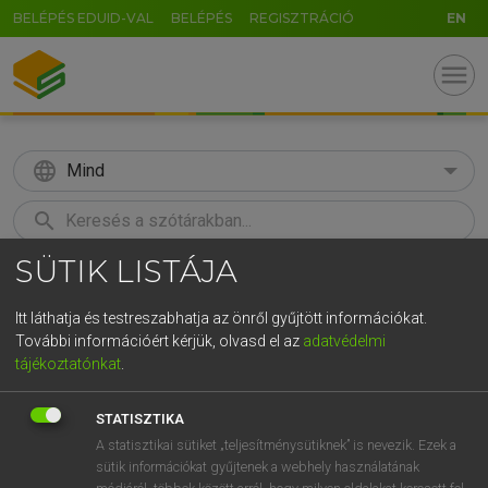
BELÉPÉS EDUID-VAL
BELÉPÉS
REGISZTRÁCIÓ
EN
menu
language
Mind
search
SÜTIK LISTÁJA
GR
KERESÉS
5
6
7
8
9
ö
ü
ó
Itt láthatja és testreszabhatja az önről gyűjtött információkat.
További információért kérjük, olvasd el az
adatvédelmi
r
t
z
u
i
o
p
ő
ú
LÁZÁR A. PÉTER, VARGA GYÖRGY
tájékoztatónkat
.
Angol−magyar egyetemes nagyszótár
g
h
j
k
l
é
á
ű
Ω
STATISZTIKA
v
b
n
m
,
.
-
AltGr
A statisztikai sütiket „teljesítménysütiknek” is nevezik. Ezek a
sütik információkat gyűjtenek a webhely használatának