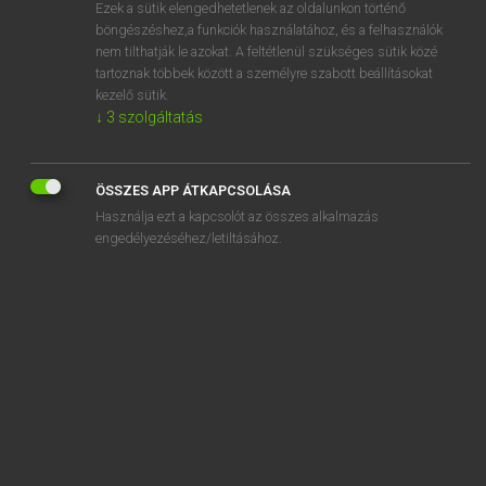
Ezek a sütik elengedhetetlenek az oldalunkon történő
böngészéshez,a funkciók használatához, és a felhasználók
nem tilthatják le azokat. A feltétlenül szükséges sütik közé
Lázár A. Péter, Varga György
tartoznak többek között a személyre szabott beállításokat
ANGOL−MAGYAR EGYETEMES NAGYSZÓTÁR
kezelő sütik.
↓
3
szolgáltatás
Kapcsolódó anyagok
African American Vernacular English
ÖSSZES APP ÁTKAPCSOLÁSA
African Caribbean
Használja ezt a kapcsolót az összes alkalmazás
Africanist
engedélyezéséhez/letiltásához.
African tulip tree
Afrikaans
Afrikaner
Afro-
Afro-American
Afro-Asiatic