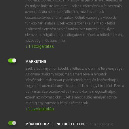
módjáról, többek között arról, hogy milyen oldalakat keresett fel
és milyen linkekre kattintott. Ezek az információk a felhasználó
VAN ELŐFIZETÉSED?
azonosítására nem használhatóak, mivel az adatok
összesítettek és anonimizáltak. Céljuk kizárólag a weboldal
Van előfizetésem a teljes szócikk megtekintéséhez.
funkcióinak javítása. Ezek közé tartoznak a harmadik féltől
származó elemzési szolgáltatásokhoz tartozó sütik; ilyen
BELÉPÉS
elemzési szolgáltatások a látogatóelemzések, a hőtérképek és a
közösségi médiaanalitika.
↓
1
szolgáltatás
MARKETING
Ezek a sütik nyomon követik a felhasználó online tevékenységét.
Az online tevékenységek megismerésével a hirdetők
NINCS ELŐFIZETÉSED?
relevánsabb reklámokat jeleníthetnek meg, és korlátozhatják,
Nincs regisztrációm és előfizetésem. A szótár 2 órás,
hogy a felhasználó hány alkalommal láthat egy hirdetést. Ezek a
díjmentes próbaverziójának elindításához regisztrálok és
sütik más szervezetekkel és hirdetőkkel is megoszthatják
belépek
.
ezeket az információkat. Ezek állandó sütik, amelyek szinte
mindig egy harmadik féltől származnak.
↓
2
szolgáltatás
REGISZTRÁCIÓ
MŰKÖDÉSHEZ ELENGEDHETETLEN
(mindig szükséges)