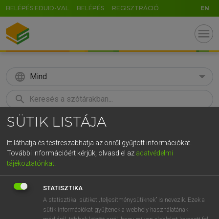
BELÉPÉS EDUID-VAL
BELÉPÉS
REGISZTRÁCIÓ
EN
menu
language
Mind
search
SÜTIK LISTÁJA
GR
KERESÉS
5
6
7
8
9
ö
ü
ó
Itt láthatja és testreszabhatja az önről gyűjtött információkat.
További információért kérjük, olvasd el az
adatvédelmi
r
t
z
u
i
o
p
ő
ú
LÁZÁR A. PÉTER, VARGA GYÖRGY
tájékoztatónkat
.
Angol−magyar egyetemes nagyszótár
g
h
j
k
l
é
á
ű
Ω
STATISZTIKA
v
b
n
m
,
.
-
AltGr
A statisztikai sütiket „teljesítménysütiknek” is nevezik. Ezek a
sütik információkat gyűjtenek a webhely használatának