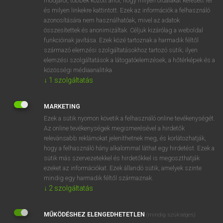
módjáról, többek között arról, hogy milyen oldalakat keresett fel
és milyen linkekre kattintott. Ezek az információk a felhasználó
VAN ELŐFIZETÉSED?
azonosítására nem használhatóak, mivel az adatok
összesítettek és anonimizáltak. Céljuk kizárólag a weboldal
Van előfizetésem a teljes szócikk megtekintéséhez.
funkcióinak javítása. Ezek közé tartoznak a harmadik féltől
származó elemzési szolgáltatásokhoz tartozó sütik; ilyen
BELÉPÉS
elemzési szolgáltatások a látogatóelemzések, a hőtérképek és a
közösségi médiaanalitika.
↓
1
szolgáltatás
MARKETING
Ezek a sütik nyomon követik a felhasználó online tevékenységét.
Az online tevékenységek megismerésével a hirdetők
NINCS ELŐFIZETÉSED?
relevánsabb reklámokat jeleníthetnek meg, és korlátozhatják,
Nincs regisztrációm és előfizetésem. A szótár 2 órás,
hogy a felhasználó hány alkalommal láthat egy hirdetést. Ezek a
díjmentes próbaverziójának elindításához regisztrálok és
sütik más szervezetekkel és hirdetőkkel is megoszthatják
belépek
.
ezeket az információkat. Ezek állandó sütik, amelyek szinte
mindig egy harmadik féltől származnak.
↓
2
szolgáltatás
REGISZTRÁCIÓ
MŰKÖDÉSHEZ ELENGEDHETETLEN
(mindig szükséges)