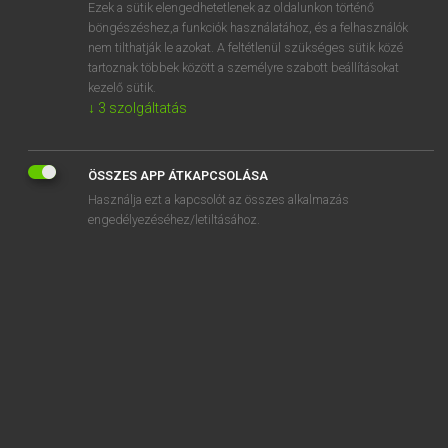
Ezek a sütik elengedhetetlenek az oldalunkon történő
böngészéshez,a funkciók használatához, és a felhasználók
nem tilthatják le azokat. A feltétlenül szükséges sütik közé
Lázár A. Péter, Varga György
tartoznak többek között a személyre szabott beállításokat
ANGOL−MAGYAR EGYETEMES NAGYSZÓTÁR
kezelő sütik.
↓
3
szolgáltatás
Kapcsolódó anyagok
cant
ÖSSZES APP ÁTKAPCSOLÁSA
Cant
Használja ezt a kapcsolót az összes alkalmazás
can't
engedélyezéséhez/letiltásához.
Cantab
Cantabrigian
cantaloup
cantankerous
cantata
cant dog