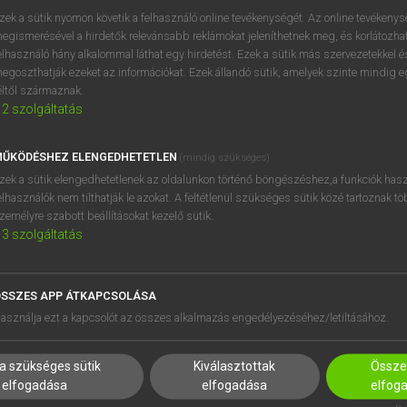
próbaverziójának elindítás
zek a sütik nyomon követik a felhasználó online tevékenységét. Az online tevékeny
BELÉPÉS
regisztrálok és
belépek
.
egismerésével a hirdetők relevánsabb reklámokat jeleníthetnek meg, és korlátozhat
elhasználó hány alkalommal láthat egy hirdetést. Ezek a sütik más szervezetekkel és
egoszthatják ezeket az információkat. Ezek állandó sütik, amelyek szinte mindig 
REGISZTRÁCIÓ
éltől származnak.
2
szolgáltatás
ŰKÖDÉSHEZ ELENGEDHETETLEN
(mindig szükséges)
zek a sütik elengedhetetlenek az oldalunkon történő böngészéshez,a funkciók hasz
elhasználók nem tilthatják le azokat. A feltétlenül szükséges sütik közé tartoznak t
zemélyre szabott beállításokat kezelő sütik.
3
szolgáltatás
SSZES APP ÁTKAPCSOLÁSA
HASZNÁLÓKNAK
SÚGÓ
asználja ezt a kapcsolót az összes alkalmazás engedélyezéséhez/letiltásához.
K
RÓLUNK
NTÉZMÉNYEKNEK
ELÉRHETŐSÉG
a szükséges sütik
Kiválasztottak
Összes
MEGOLDÁSOK
SÜTI BEÁLLÍTÁSOK
elfogadása
elfogadása
elfog