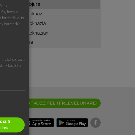
abjure
ához
ségek
ják, hogy a
Abkhaz
 hirdetőkkel is
Abkhazia
egy harmadik
Abkhazian
abl.
nálatához, és a
öbbek között a
IRATKOZZ FEL HÍRLEVELÜNKRE!
 süti
adása