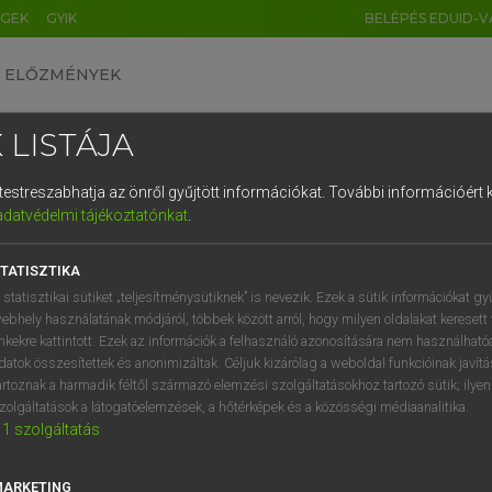
ÉGEK
GYIK
BELÉPÉS EDUID-V
ELŐZMÉNYEK
 LISTÁJA
és testreszabhatja az önről gyűjtött információkat.
További információért k
HU
DE
CN
FR
ES
IT
NL
RU
GR
adatvédelmi tájékoztatónkat
.
 A. PÉTER, VARGA GYÖRGY
1
2
3
4
5
6
7
8
9
ol−magyar egyetemes nagyszótár
TATISZTIKA
q
w
e
r
t
z
u
i
 statisztikai sütiket „teljesítménysütiknek” is nevezik. Ezek a sütik információkat gy
ebhely használatának módjáról, többek között arról, hogy milyen oldalakat keresett 
a
s
d
f
g
h
j
k
l
é
inkekre kattintott. Ezek az információk a felhasználó azonosítására nem használható
datok összesítettek és anonimizáltak. Céljuk kizárólag a weboldal funkcióinak javít
í
y
x
c
v
b
n
m
,
.
artoznak a harmadik féltől származó elemzési szolgáltatásokhoz tartozó sütik; ilye
zolgáltatások a látogatóelemzések, a hőtérképek és a közösségi médiaanalitika.
VAN ELŐFIZETÉSED?
NINCS ELŐFIZETÉSED
1
szolgáltatás
előfizetésem a teljes szócikk
Nincs regisztrációm és előfiz
megtekintéséhez.
A szótár 2 órás, díjmente
MARKETING