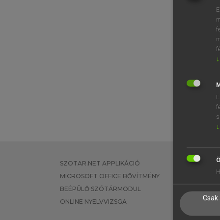
E
m
f
m
f
↓
M
E
f
s
↓
Ö
SZOTAR.NET APPLIKÁCIÓ
EGYÉNI FEL
H
MICROSOFT OFFICE BŐVÍTMÉNY
TANULÓKNA
BEÉPÜLŐ SZÓTÁRMODUL
OKTATÁSI I
Csak 
ONLINE NYELVVIZSGA
VÁLLALATI 