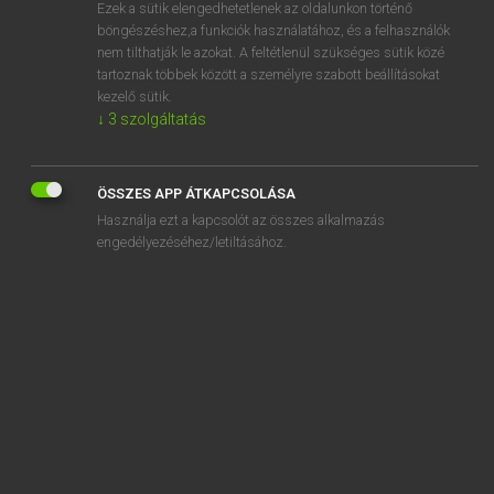
Ezek a sütik elengedhetetlenek az oldalunkon történő
böngészéshez,a funkciók használatához, és a felhasználók
nem tilthatják le azokat. A feltétlenül szükséges sütik közé
Lázár A. Péter, Varga György
tartoznak többek között a személyre szabott beállításokat
ANGOL−MAGYAR EGYETEMES NAGYSZÓTÁR
kezelő sütik.
↓
3
szolgáltatás
Kapcsolódó anyagok
afficionada
ÖSSZES APP ÁTKAPCSOLÁSA
afficionado
Használja ezt a kapcsolót az összes alkalmazás
affidavit
engedélyezéséhez/letiltásához.
affidavit ballot
affiliate
affiliated
-affiliated
affiliation
affiliation order