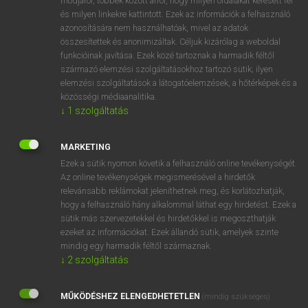
módjáról, többek között arról, hogy milyen oldalakat keresett fel
és milyen linkekre kattintott. Ezek az információk a felhasználó
VAN ELŐFIZETÉSED?
azonosítására nem használhatóak, mivel az adatok
összesítettek és anonimizáltak. Céljuk kizárólag a weboldal
Van előfizetésem a teljes szócikk megtekintéséhez.
funkcióinak javítása. Ezek közé tartoznak a harmadik féltől
származó elemzési szolgáltatásokhoz tartozó sütik; ilyen
BELÉPÉS
elemzési szolgáltatások a látogatóelemzések, a hőtérképek és a
közösségi médiaanalitika.
↓
1
szolgáltatás
MARKETING
Ezek a sütik nyomon követik a felhasználó online tevékenységét.
Az online tevékenységek megismerésével a hirdetők
NINCS ELŐFIZETÉSED?
relevánsabb reklámokat jeleníthetnek meg, és korlátozhatják,
Nincs regisztrációm és előfizetésem. A szótár 2 órás,
hogy a felhasználó hány alkalommal láthat egy hirdetést. Ezek a
díjmentes próbaverziójának elindításához regisztrálok és
sütik más szervezetekkel és hirdetőkkel is megoszthatják
belépek
.
ezeket az információkat. Ezek állandó sütik, amelyek szinte
mindig egy harmadik féltől származnak.
↓
2
szolgáltatás
REGISZTRÁCIÓ
MŰKÖDÉSHEZ ELENGEDHETETLEN
(mindig szükséges)