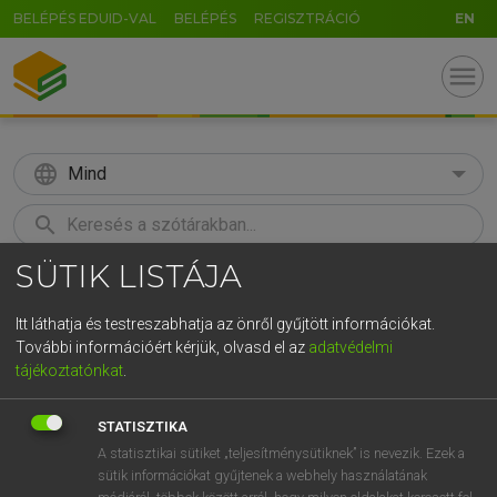
BELÉPÉS EDUID-VAL
BELÉPÉS
REGISZTRÁCIÓ
EN
menu
language
Mind
search
SÜTIK LISTÁJA
GR
KERESÉS
5
6
7
8
9
ö
ü
ó
Itt láthatja és testreszabhatja az önről gyűjtött információkat.
További információért kérjük, olvasd el az
adatvédelmi
r
t
z
u
i
o
p
ő
ú
LÁZÁR A. PÉTER, VARGA GYÖRGY
tájékoztatónkat
.
Angol−magyar egyetemes nagyszótár
g
h
j
k
l
é
á
ű
Ω
STATISZTIKA
v
b
n
m
,
.
-
AltGr
A statisztikai sütiket „teljesítménysütiknek” is nevezik. Ezek a
sütik információkat gyűjtenek a webhely használatának