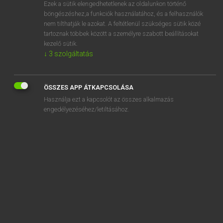
Ezek a sütik elengedhetetlenek az oldalunkon történő
böngészéshez,a funkciók használatához, és a felhasználók
nem tilthatják le azokat. A feltétlenül szükséges sütik közé
Lázár A. Péter, Varga György
tartoznak többek között a személyre szabott beállításokat
ANGOL−MAGYAR EGYETEMES NAGYSZÓTÁR
kezelő sütik.
↓
3
szolgáltatás
Kapcsolódó anyagok
calotte
ÖSSZES APP ÁTKAPCSOLÁSA
calotype
Használja ezt a kapcsolót az összes alkalmazás
calpac
engedélyezéséhez/letiltásához.
calque
CALS
caltrop
calumet
calumniate
calumniation