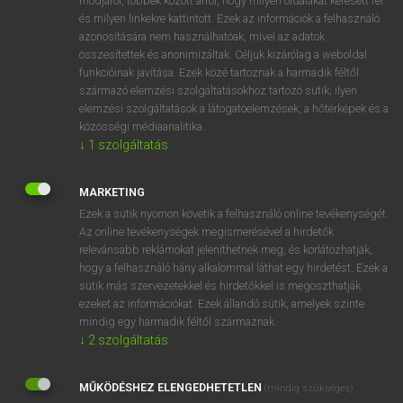
módjáról, többek között arról, hogy milyen oldalakat keresett fel
és milyen linkekre kattintott. Ezek az információk a felhasználó
VAN ELŐFIZETÉSED?
azonosítására nem használhatóak, mivel az adatok
összesítettek és anonimizáltak. Céljuk kizárólag a weboldal
Van előfizetésem a teljes szócikk megtekintéséhez.
funkcióinak javítása. Ezek közé tartoznak a harmadik féltől
származó elemzési szolgáltatásokhoz tartozó sütik; ilyen
BELÉPÉS
elemzési szolgáltatások a látogatóelemzések, a hőtérképek és a
közösségi médiaanalitika.
↓
1
szolgáltatás
MARKETING
Ezek a sütik nyomon követik a felhasználó online tevékenységét.
Az online tevékenységek megismerésével a hirdetők
NINCS ELŐFIZETÉSED?
relevánsabb reklámokat jeleníthetnek meg, és korlátozhatják,
Nincs regisztrációm és előfizetésem. A szótár 2 órás,
hogy a felhasználó hány alkalommal láthat egy hirdetést. Ezek a
díjmentes próbaverziójának elindításához regisztrálok és
sütik más szervezetekkel és hirdetőkkel is megoszthatják
belépek
.
ezeket az információkat. Ezek állandó sütik, amelyek szinte
mindig egy harmadik féltől származnak.
↓
2
szolgáltatás
REGISZTRÁCIÓ
MŰKÖDÉSHEZ ELENGEDHETETLEN
(mindig szükséges)