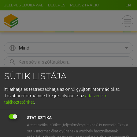
BELÉPÉS EDUID-VAL
BELÉPÉS
REGISZTRÁCIÓ
EN
menu
language
Mind
search
SÜTIK LISTÁJA
GR
KERESÉS
5
6
7
8
9
ö
ü
ó
Itt láthatja és testreszabhatja az önről gyűjtött információkat.
További információért kérjük, olvasd el az
adatvédelmi
r
t
z
u
i
o
p
ő
ú
LÁZÁR A. PÉTER, VARGA GYÖRGY
tájékoztatónkat
.
Angol−magyar egyetemes nagyszótár
g
h
j
k
l
é
á
ű
Ω
STATISZTIKA
v
b
n
m
,
.
-
AltGr
A statisztikai sütiket „teljesítménysütiknek” is nevezik. Ezek a
sütik információkat gyűjtenek a webhely használatának