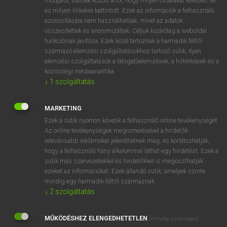
módjáról, többek között arról, hogy milyen oldalakat keresett fel
és milyen linkekre kattintott. Ezek az információk a felhasználó
VAN ELŐFIZETÉSED?
azonosítására nem használhatóak, mivel az adatok
összesítettek és anonimizáltak. Céljuk kizárólag a weboldal
Van előfizetésem a teljes szócikk megtekintéséhez.
funkcióinak javítása. Ezek közé tartoznak a harmadik féltől
származó elemzési szolgáltatásokhoz tartozó sütik; ilyen
BELÉPÉS
elemzési szolgáltatások a látogatóelemzések, a hőtérképek és a
közösségi médiaanalitika.
↓
1
szolgáltatás
MARKETING
Ezek a sütik nyomon követik a felhasználó online tevékenységét.
Az online tevékenységek megismerésével a hirdetők
NINCS ELŐFIZETÉSED?
relevánsabb reklámokat jeleníthetnek meg, és korlátozhatják,
Nincs regisztrációm és előfizetésem. A szótár 2 órás,
hogy a felhasználó hány alkalommal láthat egy hirdetést. Ezek a
díjmentes próbaverziójának elindításához regisztrálok és
sütik más szervezetekkel és hirdetőkkel is megoszthatják
belépek
.
ezeket az információkat. Ezek állandó sütik, amelyek szinte
mindig egy harmadik féltől származnak.
↓
2
szolgáltatás
REGISZTRÁCIÓ
MŰKÖDÉSHEZ ELENGEDHETETLEN
(mindig szükséges)