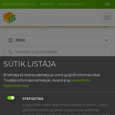
BELÉPÉS EDUID-VAL
BELÉPÉS
REGISZTRÁCIÓ
EN
menu
language
Mind
search
SÜTIK LISTÁJA
GR
KERESÉS
5
6
7
8
9
ö
ü
ó
Itt láthatja és testreszabhatja az önről gyűjtött információkat.
További információért kérjük, olvasd el az
adatvédelmi
r
t
z
u
i
o
p
ő
ú
LÁZÁR A. PÉTER, VARGA GYÖRGY
tájékoztatónkat
.
Angol−magyar egyetemes nagyszótár
g
h
j
k
l
é
á
ű
Ω
STATISZTIKA
v
b
n
m
,
.
-
AltGr
A statisztikai sütiket „teljesítménysütiknek” is nevezik. Ezek a
sütik információkat gyűjtenek a webhely használatának