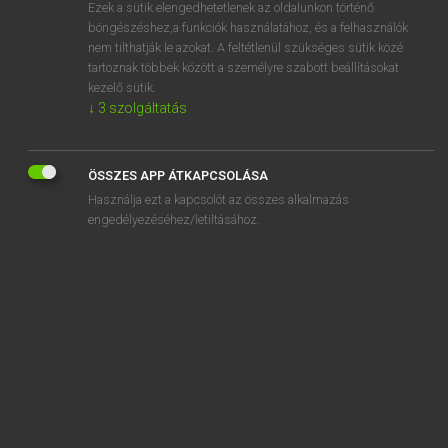
Ezek a sütik elengedhetetlenek az oldalunkon történő
böngészéshez,a funkciók használatához, és a felhasználók
nem tilthatják le azokat. A feltétlenül szükséges sütik közé
Lázár A. Péter, Varga György
tartoznak többek között a személyre szabott beállításokat
ANGOL−MAGYAR EGYETEMES NAGYSZÓTÁR
kezelő sütik.
↓
3
szolgáltatás
Kapcsolódó anyagok
aeroponically
ÖSSZES APP ÁTKAPCSOLÁSA
aeroponics
Használja ezt a kapcsolót az összes alkalmazás
aerosan
engedélyezéséhez/letiltásához.
aerosledge
aerosol
aerosol can
aerosolization
aerosolize
aerospace