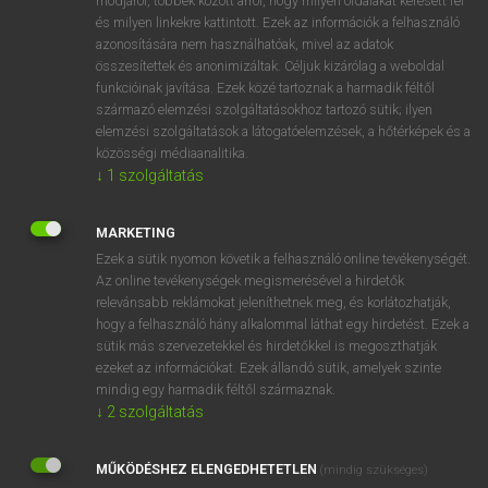
módjáról, többek között arról, hogy milyen oldalakat keresett fel
és milyen linkekre kattintott. Ezek az információk a felhasználó
VAN ELŐFIZETÉSED?
azonosítására nem használhatóak, mivel az adatok
összesítettek és anonimizáltak. Céljuk kizárólag a weboldal
Van előfizetésem a teljes szócikk megtekintéséhez.
funkcióinak javítása. Ezek közé tartoznak a harmadik féltől
származó elemzési szolgáltatásokhoz tartozó sütik; ilyen
BELÉPÉS
elemzési szolgáltatások a látogatóelemzések, a hőtérképek és a
közösségi médiaanalitika.
↓
1
szolgáltatás
MARKETING
Ezek a sütik nyomon követik a felhasználó online tevékenységét.
Az online tevékenységek megismerésével a hirdetők
NINCS ELŐFIZETÉSED?
relevánsabb reklámokat jeleníthetnek meg, és korlátozhatják,
Nincs regisztrációm és előfizetésem. A szótár 2 órás,
hogy a felhasználó hány alkalommal láthat egy hirdetést. Ezek a
díjmentes próbaverziójának elindításához regisztrálok és
sütik más szervezetekkel és hirdetőkkel is megoszthatják
belépek
.
ezeket az információkat. Ezek állandó sütik, amelyek szinte
mindig egy harmadik féltől származnak.
↓
2
szolgáltatás
REGISZTRÁCIÓ
MŰKÖDÉSHEZ ELENGEDHETETLEN
(mindig szükséges)