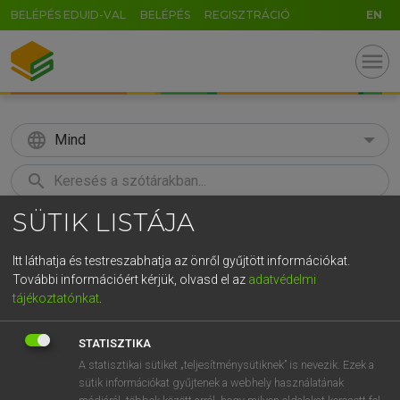
BELÉPÉS EDUID-VAL
BELÉPÉS
REGISZTRÁCIÓ
EN
menu
language
Mind
search
SÜTIK LISTÁJA
GR
KERESÉS
5
6
7
8
9
ö
ü
ó
Itt láthatja és testreszabhatja az önről gyűjtött információkat.
További információért kérjük, olvasd el az
adatvédelmi
r
t
z
u
i
o
p
ő
ú
LÁZÁR A. PÉTER, VARGA GYÖRGY
tájékoztatónkat
.
Angol−magyar egyetemes nagyszótár
g
h
j
k
l
é
á
ű
Ω
STATISZTIKA
v
b
n
m
,
.
-
AltGr
A statisztikai sütiket „teljesítménysütiknek” is nevezik. Ezek a
sütik információkat gyűjtenek a webhely használatának