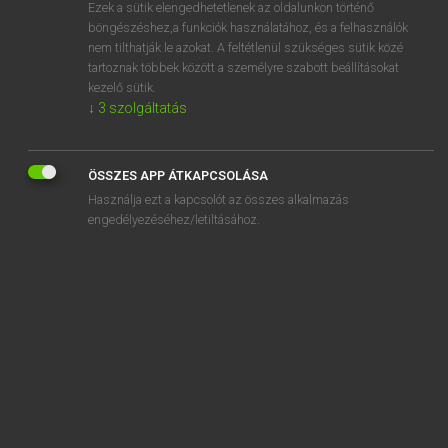
Ezek a sütik elengedhetetlenek az oldalunkon történő
böngészéshez,a funkciók használatához, és a felhasználók
nem tilthatják le azokat. A feltétlenül szükséges sütik közé
Lázár A. Péter, Varga György
tartoznak többek között a személyre szabott beállításokat
ANGOL−MAGYAR EGYETEMES NAGYSZÓTÁR
kezelő sütik.
↓
3
szolgáltatás
Kapcsolódó anyagok
buccal
ÖSSZES APP ÁTKAPCSOLÁSA
buccal cavity
Használja ezt a kapcsolót az összes alkalmazás
buccaneer
engedélyezéséhez/letiltásához.
buccaneer capitalism
Bucharest
buck
buckaroo
bucket
bucket bag