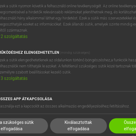
próbaverziójának elindítás
zek a sütik nyomon követik a felhasználó online tevékenységét. Az online tevékeny
BELÉPÉS
regisztrálok és
belépek
.
egismerésével a hirdetők relevánsabb reklámokat jeleníthetnek meg, és korlátozhat
elhasználó hány alkalommal láthat egy hirdetést. Ezek a sütik más szervezetekkel és
egoszthatják ezeket az információkat. Ezek állandó sütik, amelyek szinte mindig 
REGISZTRÁCIÓ
éltől származnak.
2
szolgáltatás
ŰKÖDÉSHEZ ELENGEDHETETLEN
(mindig szükséges)
zek a sütik elengedhetetlenek az oldalunkon történő böngészéshez,a funkciók hasz
elhasználók nem tilthatják le azokat. A feltétlenül szükséges sütik közé tartoznak t
zemélyre szabott beállításokat kezelő sütik.
3
szolgáltatás
SSZES APP ÁTKAPCSOLÁSA
HASZNÁLÓKNAK
SÚGÓ
asználja ezt a kapcsolót az összes alkalmazás engedélyezéséhez/letiltásához.
K
RÓLUNK
NTÉZMÉNYEKNEK
ELÉRHETŐSÉG
a szükséges sütik
Kiválasztottak
Összes
MEGOLDÁSOK
SÜTI BEÁLLÍTÁSOK
elfogadása
elfogadása
elfog