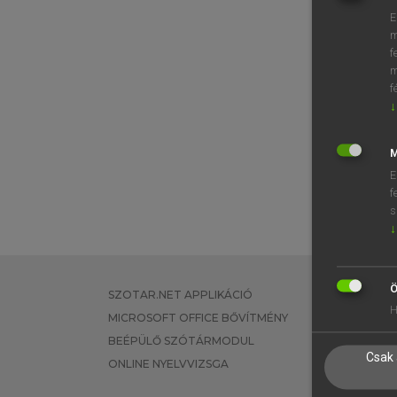
E
m
f
m
f
↓
M
E
f
s
↓
Ö
SZOTAR.NET APPLIKÁCIÓ
EGYÉNI FEL
H
MICROSOFT OFFICE BŐVÍTMÉNY
TANULÓKNA
BEÉPÜLŐ SZÓTÁRMODUL
OKTATÁSI I
Csak 
ONLINE NYELVVIZSGA
VÁLLALATI 