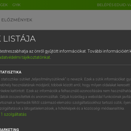
ÉGEK
GYIK
BELÉPÉS EDUID-V
ELŐZMÉNYEK
 LISTÁJA
és testreszabhatja az önről gyűjtött információkat.
További információért k
HU
DE
CN
FR
ES
IT
NL
RU
GR
adatvédelmi tájékoztatónkat
.
 A. PÉTER, VARGA GYÖRGY
1
2
3
4
5
6
7
8
9
ol−magyar egyetemes nagyszótár
TATISZTIKA
q
w
e
r
t
z
u
i
 statisztikai sütiket „teljesítménysütiknek” is nevezik. Ezek a sütik információkat gy
ebhely használatának módjáról, többek között arról, hogy milyen oldalakat keresett 
a
s
d
f
g
h
j
k
l
é
inkekre kattintott. Ezek az információk a felhasználó azonosítására nem használható
datok összesítettek és anonimizáltak. Céljuk kizárólag a weboldal funkcióinak javít
í
y
x
c
v
b
n
m
,
.
artoznak a harmadik féltől származó elemzési szolgáltatásokhoz tartozó sütik; ilye
zolgáltatások a látogatóelemzések, a hőtérképek és a közösségi médiaanalitika.
VAN ELŐFIZETÉSED?
NINCS ELŐFIZETÉSED
1
szolgáltatás
előfizetésem a teljes szócikk
Nincs regisztrációm és előfiz
megtekintéséhez.
A szótár 2 órás, díjmente
MARKETING