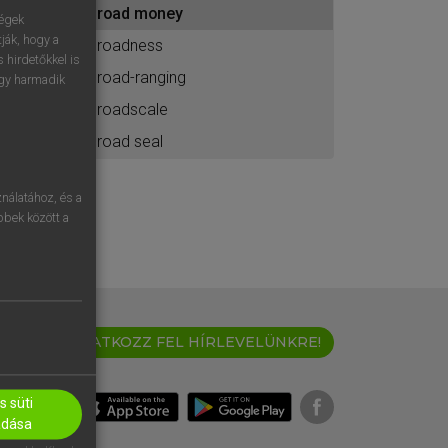
broad money
ához
ségek
ják, hogy a
broadness
 hirdetőkkel is
broad-ranging
egy harmadik
broadscale
broad seal
nálatához, és a
öbbek között a
IRATKOZZ FEL HÍRLEVELÜNKRE!
 süti
adása