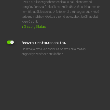
Ezek a sütik elengedhetetlenek az oldalunkon történő
böngészéshez,a funkciók használatához, és a felhasználók
nem tilthatják le azokat. A feltétlenül szükséges sütik közé
Lázár A. Péter, Varga György
tartoznak többek között a személyre szabott beállításokat
ANGOL−MAGYAR EGYETEMES NAGYSZÓTÁR
kezelő sütik.
↓
3
szolgáltatás
Kapcsolódó anyagok
bring up
ÖSSZES APP ÁTKAPCSOLÁSA
brinjal
Használja ezt a kapcsolót az összes alkalmazás
brink
engedélyezéséhez/letiltásához.
brinkmanship
brinny
briny
brio
brioche
Briony