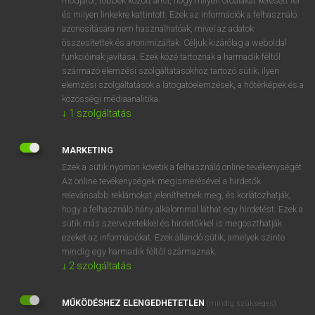
módjáról, többek között arról, hogy milyen oldalakat keresett fel
és milyen linkekre kattintott. Ezek az információk a felhasználó
VAN ELŐFIZETÉSED?
azonosítására nem használhatóak, mivel az adatok
összesítettek és anonimizáltak. Céljuk kizárólag a weboldal
Van előfizetésem a teljes szócikk megtekintéséhez.
funkcióinak javítása. Ezek közé tartoznak a harmadik féltől
származó elemzési szolgáltatásokhoz tartozó sütik; ilyen
BELÉPÉS
elemzési szolgáltatások a látogatóelemzések, a hőtérképek és a
közösségi médiaanalitika.
↓
1
szolgáltatás
MARKETING
Ezek a sütik nyomon követik a felhasználó online tevékenységét.
Az online tevékenységek megismerésével a hirdetők
NINCS ELŐFIZETÉSED?
relevánsabb reklámokat jeleníthetnek meg, és korlátozhatják,
Nincs regisztrációm és előfizetésem. A szótár 2 órás,
hogy a felhasználó hány alkalommal láthat egy hirdetést. Ezek a
díjmentes próbaverziójának elindításához regisztrálok és
sütik más szervezetekkel és hirdetőkkel is megoszthatják
belépek
.
ezeket az információkat. Ezek állandó sütik, amelyek szinte
mindig egy harmadik féltől származnak.
↓
2
szolgáltatás
REGISZTRÁCIÓ
MŰKÖDÉSHEZ ELENGEDHETETLEN
(mindig szükséges)