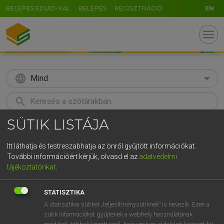
BELÉPÉS EDUID-VAL
BELÉPÉS
REGISZTRÁCIÓ
EN
menu
language
Mind
search
SÜTIK LISTÁJA
GR
KERESÉS
5
6
7
8
9
ö
ü
ó
Itt láthatja és testreszabhatja az önről gyűjtött információkat.
További információért kérjük, olvasd el az
adatvédelmi
r
t
z
u
i
o
p
ő
ú
LÁZÁR A. PÉTER, VARGA GYÖRGY
tájékoztatónkat
.
Angol−magyar egyetemes nagyszótár
g
h
j
k
l
é
á
ű
Ω
STATISZTIKA
v
b
n
m
,
.
-
AltGr
A statisztikai sütiket „teljesítménysütiknek” is nevezik. Ezek a
sütik információkat gyűjtenek a webhely használatának