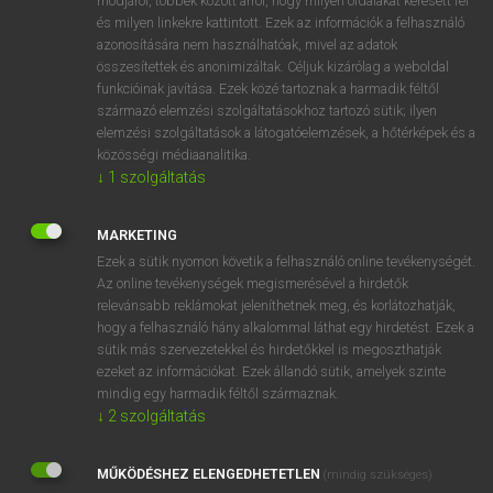
módjáról, többek között arról, hogy milyen oldalakat keresett fel
és milyen linkekre kattintott. Ezek az információk a felhasználó
VAN ELŐFIZETÉSED?
azonosítására nem használhatóak, mivel az adatok
összesítettek és anonimizáltak. Céljuk kizárólag a weboldal
Van előfizetésem a teljes szócikk megtekintéséhez.
funkcióinak javítása. Ezek közé tartoznak a harmadik féltől
származó elemzési szolgáltatásokhoz tartozó sütik; ilyen
BELÉPÉS
elemzési szolgáltatások a látogatóelemzések, a hőtérképek és a
közösségi médiaanalitika.
↓
1
szolgáltatás
MARKETING
Ezek a sütik nyomon követik a felhasználó online tevékenységét.
Az online tevékenységek megismerésével a hirdetők
NINCS ELŐFIZETÉSED?
relevánsabb reklámokat jeleníthetnek meg, és korlátozhatják,
Nincs regisztrációm és előfizetésem. A szótár 2 órás,
hogy a felhasználó hány alkalommal láthat egy hirdetést. Ezek a
díjmentes próbaverziójának elindításához regisztrálok és
sütik más szervezetekkel és hirdetőkkel is megoszthatják
belépek
.
ezeket az információkat. Ezek állandó sütik, amelyek szinte
mindig egy harmadik féltől származnak.
↓
2
szolgáltatás
REGISZTRÁCIÓ
MŰKÖDÉSHEZ ELENGEDHETETLEN
(mindig szükséges)