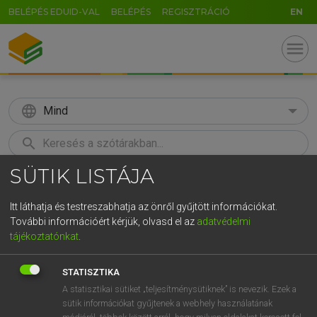
BELÉPÉS EDUID-VAL
BELÉPÉS
REGISZTRÁCIÓ
EN
menu
language
Mind
search
SÜTIK LISTÁJA
GR
KERESÉS
5
6
7
8
9
ö
ü
ó
Itt láthatja és testreszabhatja az önről gyűjtött információkat.
További információért kérjük, olvasd el az
adatvédelmi
r
t
z
u
i
o
p
ő
ú
LÁZÁR A. PÉTER, VARGA GYÖRGY
tájékoztatónkat
.
Angol−magyar egyetemes nagyszótár
g
h
j
k
l
é
á
ű
Ω
STATISZTIKA
v
b
n
m
,
.
-
AltGr
A statisztikai sütiket „teljesítménysütiknek” is nevezik. Ezek a
sütik információkat gyűjtenek a webhely használatának