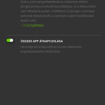
Ezek a sütik elengedhetetlenek az oldalunkon történő
böngészéshez,a funkciók használatához, és a felhasználók
nem tilthatják le azokat. A feltétlenül szükséges sütik közé
Lázár A. Péter, Varga György
tartoznak többek között a személyre szabott beállításokat
ANGOL−MAGYAR EGYETEMES NAGYSZÓTÁR
kezelő sütik.
↓
3
szolgáltatás
Kapcsolódó anyagok
AG
ÖSSZES APP ÁTKAPCSOLÁSA
aga
Használja ezt a kapcsolót az összes alkalmazás
again
engedélyezéséhez/letiltásához.
against
A game
agamous
agape
agar
agaric