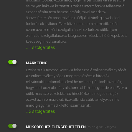
módjáról, többek között arról, hogy milyen oldalakat keresett fel
és milyen linkekre kattintott. Ezek az információk a felhasználó
VAN ELŐFIZETÉSED?
azonosítására nem használhatóak, mivel az adatok
összesítettek és anonimizáltak. Céljuk kizárólag a weboldal
Van előfizetésem a teljes szócikk megtekintéséhez.
funkcióinak javítása. Ezek közé tartoznak a harmadik féltől
származó elemzési szolgáltatásokhoz tartozó sütik; ilyen
BELÉPÉS
elemzési szolgáltatások a látogatóelemzések, a hőtérképek és a
közösségi médiaanalitika.
↓
1
szolgáltatás
MARKETING
Ezek a sütik nyomon követik a felhasználó online tevékenységét.
Az online tevékenységek megismerésével a hirdetők
NINCS ELŐFIZETÉSED?
relevánsabb reklámokat jeleníthetnek meg, és korlátozhatják,
Nincs regisztrációm és előfizetésem. A szótár 2 órás,
hogy a felhasználó hány alkalommal láthat egy hirdetést. Ezek a
díjmentes próbaverziójának elindításához regisztrálok és
sütik más szervezetekkel és hirdetőkkel is megoszthatják
belépek
.
ezeket az információkat. Ezek állandó sütik, amelyek szinte
mindig egy harmadik féltől származnak.
↓
2
szolgáltatás
REGISZTRÁCIÓ
MŰKÖDÉSHEZ ELENGEDHETETLEN
(mindig szükséges)