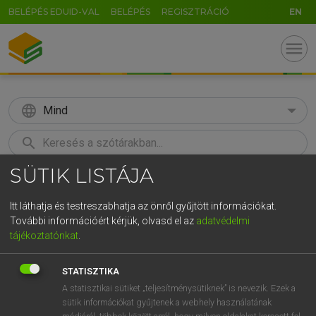
BELÉPÉS EDUID-VAL
BELÉPÉS
REGISZTRÁCIÓ
EN
menu
language
Mind
search
SÜTIK LISTÁJA
GR
KERESÉS
5
6
7
8
9
ö
ü
ó
Itt láthatja és testreszabhatja az önről gyűjtött információkat.
További információért kérjük, olvasd el az
adatvédelmi
r
t
z
u
i
o
p
ő
ú
LÁZÁR A. PÉTER, VARGA GYÖRGY
tájékoztatónkat
.
Angol−magyar egyetemes nagyszótár
g
h
j
k
l
é
á
ű
Ω
STATISZTIKA
v
b
n
m
,
.
-
AltGr
A statisztikai sütiket „teljesítménysütiknek” is nevezik. Ezek a
sütik információkat gyűjtenek a webhely használatának