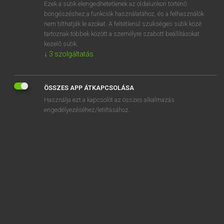
Ezek a sütik elengedhetetlenek az oldalunkon történő
böngészéshez,a funkciók használatához, és a felhasználók
nem tilthatják le azokat. A feltétlenül szükséges sütik közé
Lázár A. Péter, Varga György
tartoznak többek között a személyre szabott beállításokat
ANGOL−MAGYAR EGYETEMES NAGYSZÓTÁR
kezelő sütik.
↓
3
szolgáltatás
Kapcsolódó anyagok
paling
ÖSSZES APP ÁTKAPCSOLÁSA
palingenesis
Használja ezt a kapcsolót az összes alkalmazás
palings
engedélyezéséhez/letiltásához.
palinka
palinode
palisade
palisades
palish
pall