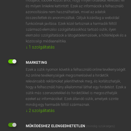
módjáról, többek között arról, hogy milyen oldalakat keresett fel
és milyen linkekre kattintott. Ezek az információk a felhasználó
VAN ELŐFIZETÉSED?
azonosítására nem használhatóak, mivel az adatok
összesítettek és anonimizáltak. Céljuk kizárólag a weboldal
Van előfizetésem a teljes szócikk megtekintéséhez.
funkcióinak javítása. Ezek közé tartoznak a harmadik féltől
származó elemzési szolgáltatásokhoz tartozó sütik; ilyen
BELÉPÉS
elemzési szolgáltatások a látogatóelemzések, a hőtérképek és a
közösségi médiaanalitika.
↓
1
szolgáltatás
MARKETING
Ezek a sütik nyomon követik a felhasználó online tevékenységét.
Az online tevékenységek megismerésével a hirdetők
NINCS ELŐFIZETÉSED?
relevánsabb reklámokat jeleníthetnek meg, és korlátozhatják,
Nincs regisztrációm és előfizetésem. A szótár 2 órás,
hogy a felhasználó hány alkalommal láthat egy hirdetést. Ezek a
díjmentes próbaverziójának elindításához regisztrálok és
sütik más szervezetekkel és hirdetőkkel is megoszthatják
belépek
.
ezeket az információkat. Ezek állandó sütik, amelyek szinte
mindig egy harmadik féltől származnak.
↓
2
szolgáltatás
REGISZTRÁCIÓ
MŰKÖDÉSHEZ ELENGEDHETETLEN
(mindig szükséges)