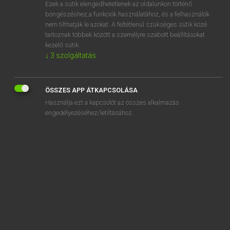
Ezek a sütik elengedhetetlenek az oldalunkon történő
böngészéshez,a funkciók használatához, és a felhasználók
nem tilthatják le azokat. A feltétlenül szükséges sütik közé
Magay Tamás et al.
tartoznak többek között a személyre szabott beállításokat
ANGOL−MAGYAR MŰSZAKI SZÓTÁR
kezelő sütik.
↓
3
szolgáltatás
Kapcsolódó anyagok
ice calorimeter
ÖSSZES APP ÁTKAPCSOLÁSA
ice can
Használja ezt a kapcsolót az összes alkalmazás
ice cap
engedélyezéséhez/letiltásához.
ice carapace
ice chest
ice clew
ice cloud
ice color
ice cover