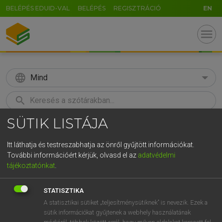
BELÉPÉS EDUID-VAL
BELÉPÉS
REGISZTRÁCIÓ
EN
menu
language
Mind
search
SÜTIK LISTÁJA
GR
KERESÉS
5
6
7
8
9
ö
ü
ó
Itt láthatja és testreszabhatja az önről gyűjtött információkat.
További információért kérjük, olvasd el az
adatvédelmi
r
t
z
u
i
o
p
ő
ú
MAGAY TAMÁS ET AL.
tájékoztatónkat
.
Angol−magyar műszaki szótár
g
h
j
k
l
é
á
ű
Ω
STATISZTIKA
v
b
n
m
,
.
-
AltGr
A statisztikai sütiket „teljesítménysütiknek” is nevezik. Ezek a
sütik információkat gyűjtenek a webhely használatának