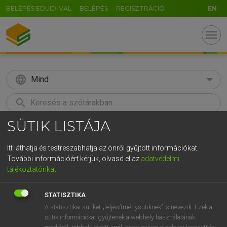
BELÉPÉS EDUID-VAL
BELÉPÉS
REGISZTRÁCIÓ
EN
menu
language
Mind
search
SÜTIK LISTÁJA
GR
KERESÉS
5
6
7
8
9
ö
ü
ó
Itt láthatja és testreszabhatja az önről gyűjtött információkat.
További információért kérjük, olvasd el az
adatvédelmi
r
t
z
u
i
o
p
ő
ú
MAGAY TAMÁS ET AL.
tájékoztatónkat
.
Angol−magyar műszaki szótár
g
h
j
k
l
é
á
ű
Ω
STATISZTIKA
v
b
n
m
,
.
-
AltGr
A statisztikai sütiket „teljesítménysütiknek” is nevezik. Ezek a
sütik információkat gyűjtenek a webhely használatának