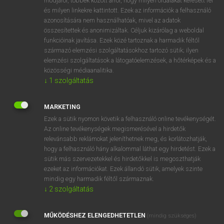
módjáról, többek között arról, hogy milyen oldalakat keresett fel
és milyen linkekre kattintott. Ezek az információk a felhasználó
VAN ELŐFIZETÉSED?
azonosítására nem használhatóak, mivel az adatok
összesítettek és anonimizáltak. Céljuk kizárólag a weboldal
Van előfizetésem a teljes szócikk megtekintéséhez.
funkcióinak javítása. Ezek közé tartoznak a harmadik féltől
származó elemzési szolgáltatásokhoz tartozó sütik; ilyen
BELÉPÉS
elemzési szolgáltatások a látogatóelemzések, a hőtérképek és a
közösségi médiaanalitika.
↓
1
szolgáltatás
MARKETING
Ezek a sütik nyomon követik a felhasználó online tevékenységét.
Az online tevékenységek megismerésével a hirdetők
NINCS ELŐFIZETÉSED?
relevánsabb reklámokat jeleníthetnek meg, és korlátozhatják,
Nincs regisztrációm és előfizetésem. A szótár 2 órás,
hogy a felhasználó hány alkalommal láthat egy hirdetést. Ezek a
díjmentes próbaverziójának elindításához regisztrálok és
sütik más szervezetekkel és hirdetőkkel is megoszthatják
belépek
.
ezeket az információkat. Ezek állandó sütik, amelyek szinte
mindig egy harmadik féltől származnak.
↓
2
szolgáltatás
REGISZTRÁCIÓ
MŰKÖDÉSHEZ ELENGEDHETETLEN
(mindig szükséges)