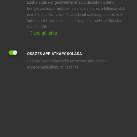
Ezek a sütik elengedhetetlenek az oldalunkon történő
böngészéshez,a funkciók használatához, és a felhasználók
nem tilthatják le azokat. A feltétlenül szükséges sütik közé
Magay Tamás et al.
tartoznak többek között a személyre szabott beállításokat
ANGOL−MAGYAR MŰSZAKI SZÓTÁR
kezelő sütik.
↓
3
szolgáltatás
Kapcsolódó anyagok
half-moon stake
ÖSSZES APP ÁTKAPCSOLÁSA
half mold
Használja ezt a kapcsolót az összes alkalmazás
half-normal bend
engedélyezéséhez/letiltásához.
half-note
half-nut
half-nut cam
half-octave band filter
half on
half-open interval