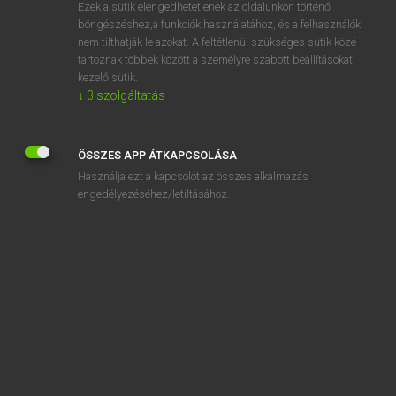
Ezek a sütik elengedhetetlenek az oldalunkon történő
böngészéshez,a funkciók használatához, és a felhasználók
nem tilthatják le azokat. A feltétlenül szükséges sütik közé
Magay Tamás et al.
tartoznak többek között a személyre szabott beállításokat
ANGOL−MAGYAR MŰSZAKI SZÓTÁR
kezelő sütik.
↓
3
szolgáltatás
Kapcsolódó anyagok
error of estimate
ÖSSZES APP ÁTKAPCSOLÁSA
error of formula
Használja ezt a kapcsolót az összes alkalmazás
error of graduation
engedélyezéséhez/letiltásához.
error of measuring
error of measuring instrument
error of observation
error of pointing
error of reading
error of rounding