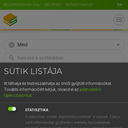
BELÉPÉS EDUID-VAL
BELÉPÉS
REGISZTRÁCIÓ
EN
menu
language
Mind
search
SÜTIK LISTÁJA
GR
KERESÉS
5
6
7
8
9
ö
ü
ó
Itt láthatja és testreszabhatja az önről gyűjtött információkat.
További információért kérjük, olvasd el az
adatvédelmi
r
t
z
u
i
o
p
ő
ú
MAGAY TAMÁS ET AL.
tájékoztatónkat
.
Angol−magyar műszaki szótár
g
h
j
k
l
é
á
ű
Ω
STATISZTIKA
v
b
n
m
,
.
-
AltGr
A statisztikai sütiket „teljesítménysütiknek” is nevezik. Ezek a
sütik információkat gyűjtenek a webhely használatának