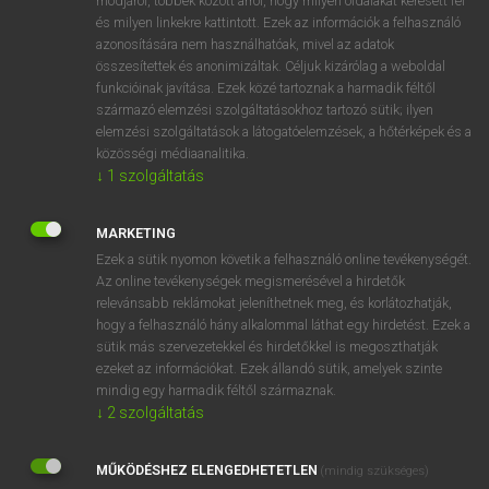
módjáról, többek között arról, hogy milyen oldalakat keresett fel
és milyen linkekre kattintott. Ezek az információk a felhasználó
VAN ELŐFIZETÉSED?
azonosítására nem használhatóak, mivel az adatok
összesítettek és anonimizáltak. Céljuk kizárólag a weboldal
Van előfizetésem a teljes szócikk megtekintéséhez.
funkcióinak javítása. Ezek közé tartoznak a harmadik féltől
származó elemzési szolgáltatásokhoz tartozó sütik; ilyen
BELÉPÉS
elemzési szolgáltatások a látogatóelemzések, a hőtérképek és a
közösségi médiaanalitika.
↓
1
szolgáltatás
MARKETING
Ezek a sütik nyomon követik a felhasználó online tevékenységét.
Az online tevékenységek megismerésével a hirdetők
NINCS ELŐFIZETÉSED?
relevánsabb reklámokat jeleníthetnek meg, és korlátozhatják,
Nincs regisztrációm és előfizetésem. A szótár 2 órás,
hogy a felhasználó hány alkalommal láthat egy hirdetést. Ezek a
díjmentes próbaverziójának elindításához regisztrálok és
sütik más szervezetekkel és hirdetőkkel is megoszthatják
belépek
.
ezeket az információkat. Ezek állandó sütik, amelyek szinte
mindig egy harmadik féltől származnak.
↓
2
szolgáltatás
REGISZTRÁCIÓ
MŰKÖDÉSHEZ ELENGEDHETETLEN
(mindig szükséges)