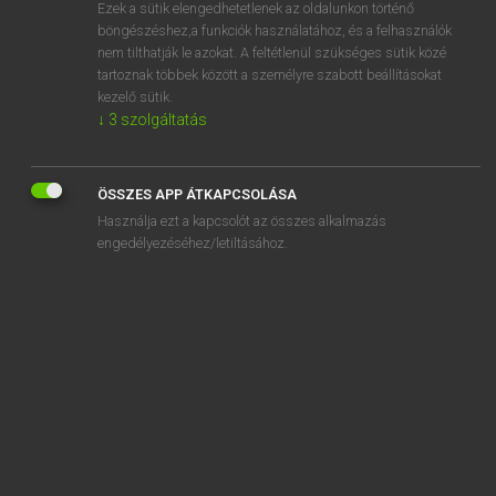
Ezek a sütik elengedhetetlenek az oldalunkon történő
böngészéshez,a funkciók használatához, és a felhasználók
nem tilthatják le azokat. A feltétlenül szükséges sütik közé
Magay Tamás et al.
tartoznak többek között a személyre szabott beállításokat
ANGOL−MAGYAR MŰSZAKI SZÓTÁR
kezelő sütik.
↓
3
szolgáltatás
Kapcsolódó anyagok
error margin
ÖSSZES APP ÁTKAPCSOLÁSA
error mean square
Használja ezt a kapcsolót az összes alkalmazás
error-measuring element
engedélyezéséhez/letiltásához.
error message
error of approximation
error of a simple observation
error of calculations
error of centering
error of closure