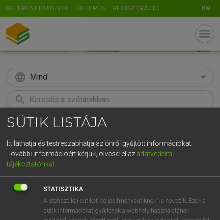
BELÉPÉS EDUID-VAL
BELÉPÉS
REGISZTRÁCIÓ
EN
menu
language
Mind
search
SÜTIK LISTÁJA
GR
KERESÉS
5
6
7
8
9
ö
ü
ó
Itt láthatja és testreszabhatja az önről gyűjtött információkat.
További információért kérjük, olvasd el az
adatvédelmi
r
t
z
u
i
o
p
ő
ú
MAGAY TAMÁS ET AL.
tájékoztatónkat
.
Angol−magyar műszaki szótár
g
h
j
k
l
é
á
ű
Ω
STATISZTIKA
v
b
n
m
,
.
-
AltGr
A statisztikai sütiket „teljesítménysütiknek” is nevezik. Ezek a
sütik információkat gyűjtenek a webhely használatának