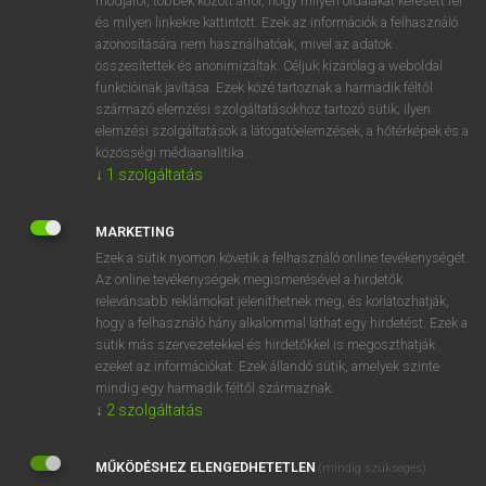
módjáról, többek között arról, hogy milyen oldalakat keresett fel
és milyen linkekre kattintott. Ezek az információk a felhasználó
VAN ELŐFIZETÉSED?
azonosítására nem használhatóak, mivel az adatok
összesítettek és anonimizáltak. Céljuk kizárólag a weboldal
Van előfizetésem a teljes szócikk megtekintéséhez.
funkcióinak javítása. Ezek közé tartoznak a harmadik féltől
származó elemzési szolgáltatásokhoz tartozó sütik; ilyen
BELÉPÉS
elemzési szolgáltatások a látogatóelemzések, a hőtérképek és a
közösségi médiaanalitika.
↓
1
szolgáltatás
MARKETING
Ezek a sütik nyomon követik a felhasználó online tevékenységét.
Az online tevékenységek megismerésével a hirdetők
NINCS ELŐFIZETÉSED?
relevánsabb reklámokat jeleníthetnek meg, és korlátozhatják,
Nincs regisztrációm és előfizetésem. A szótár 2 órás,
hogy a felhasználó hány alkalommal láthat egy hirdetést. Ezek a
díjmentes próbaverziójának elindításához regisztrálok és
sütik más szervezetekkel és hirdetőkkel is megoszthatják
belépek
.
ezeket az információkat. Ezek állandó sütik, amelyek szinte
mindig egy harmadik féltől származnak.
↓
2
szolgáltatás
REGISZTRÁCIÓ
MŰKÖDÉSHEZ ELENGEDHETETLEN
(mindig szükséges)