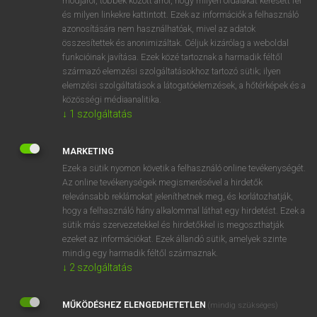
módjáról, többek között arról, hogy milyen oldalakat keresett fel
és milyen linkekre kattintott. Ezek az információk a felhasználó
VAN ELŐFIZETÉSED?
azonosítására nem használhatóak, mivel az adatok
összesítettek és anonimizáltak. Céljuk kizárólag a weboldal
Van előfizetésem a teljes szócikk megtekintéséhez.
funkcióinak javítása. Ezek közé tartoznak a harmadik féltől
származó elemzési szolgáltatásokhoz tartozó sütik; ilyen
BELÉPÉS
elemzési szolgáltatások a látogatóelemzések, a hőtérképek és a
közösségi médiaanalitika.
↓
1
szolgáltatás
MARKETING
Ezek a sütik nyomon követik a felhasználó online tevékenységét.
Az online tevékenységek megismerésével a hirdetők
NINCS ELŐFIZETÉSED?
relevánsabb reklámokat jeleníthetnek meg, és korlátozhatják,
Nincs regisztrációm és előfizetésem. A szótár 2 órás,
hogy a felhasználó hány alkalommal láthat egy hirdetést. Ezek a
díjmentes próbaverziójának elindításához regisztrálok és
sütik más szervezetekkel és hirdetőkkel is megoszthatják
belépek
.
ezeket az információkat. Ezek állandó sütik, amelyek szinte
mindig egy harmadik féltől származnak.
↓
2
szolgáltatás
REGISZTRÁCIÓ
MŰKÖDÉSHEZ ELENGEDHETETLEN
(mindig szükséges)