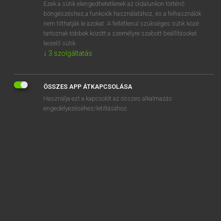
Ezek a sütik elengedhetetlenek az oldalunkon történő
böngészéshez,a funkciók használatához, és a felhasználók
nem tilthatják le azokat. A feltétlenül szükséges sütik közé
Magay Tamás et al.
tartoznak többek között a személyre szabott beállításokat
ANGOL−MAGYAR MŰSZAKI SZÓTÁR
kezelő sütik.
↓
3
szolgáltatás
Kapcsolódó anyagok
end-projecting fire-box
ÖSSZES APP ÁTKAPCSOLÁSA
end quench test
Használja ezt a kapcsolót az összes alkalmazás
end rail
engedélyezéséhez/letiltásához.
end raise
end residues
end restraint
endrin
endroit
end rotation