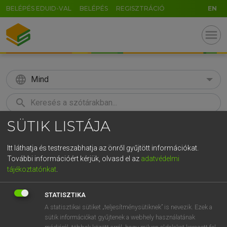
BELÉPÉS EDUID-VAL
BELÉPÉS
REGISZTRÁCIÓ
EN
menu
language
Mind
search
SÜTIK LISTÁJA
GR
KERESÉS
5
6
7
8
9
ö
ü
ó
Itt láthatja és testreszabhatja az önről gyűjtött információkat.
További információért kérjük, olvasd el az
adatvédelmi
r
t
z
u
i
o
p
ő
ú
MAGAY TAMÁS ET AL.
tájékoztatónkat
.
Angol−magyar műszaki szótár
g
h
j
k
l
é
á
ű
Ω
STATISZTIKA
v
b
n
m
,
.
-
AltGr
A statisztikai sütiket „teljesítménysütiknek” is nevezik. Ezek a
sütik információkat gyűjtenek a webhely használatának