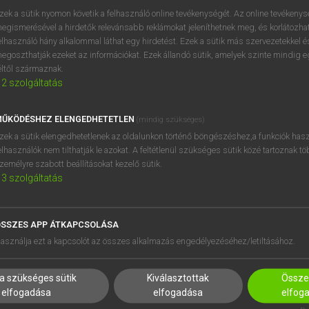
próbaverziójának elindítás
zek a sütik nyomon követik a felhasználó online tevékenységét. Az online tevékeny
BELÉPÉS
regisztrálok és
belépek
.
egismerésével a hirdetők relevánsabb reklámokat jeleníthetnek meg, és korlátozhat
elhasználó hány alkalommal láthat egy hirdetést. Ezek a sütik más szervezetekkel és
egoszthatják ezeket az információkat. Ezek állandó sütik, amelyek szinte mindig 
REGISZTRÁCIÓ
éltől származnak.
2
szolgáltatás
ŰKÖDÉSHEZ ELENGEDHETETLEN
(mindig szükséges)
zek a sütik elengedhetetlenek az oldalunkon történő böngészéshez,a funkciók hasz
elhasználók nem tilthatják le azokat. A feltétlenül szükséges sütik közé tartoznak t
zemélyre szabott beállításokat kezelő sütik.
3
szolgáltatás
SSZES APP ÁTKAPCSOLÁSA
HASZNÁLÓKNAK
SÚGÓ
asználja ezt a kapcsolót az összes alkalmazás engedélyezéséhez/letiltásához.
K
RÓLUNK
NTÉZMÉNYEKNEK
ELÉRHETŐSÉG
a szükséges sütik
Kiválasztottak
Összes
MEGOLDÁSOK
SÜTI BEÁLLÍTÁSOK
elfogadása
elfogadása
elfog