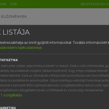
ÉGEK
GYIK
BELÉPÉS EDUID-V
ELŐZMÉNYEK
 LISTÁJA
és testreszabhatja az önről gyűjtött információkat.
További információért k
HU
DE
CN
FR
ES
IT
NL
RU
GR
adatvédelmi tájékoztatónkat
.
 TAMÁS ET AL.
1
2
3
4
5
6
7
8
9
l−magyar műszaki szótár
TATISZTIKA
q
w
e
r
t
z
u
i
 statisztikai sütiket „teljesítménysütiknek” is nevezik. Ezek a sütik információkat gy
ebhely használatának módjáról, többek között arról, hogy milyen oldalakat keresett 
a
s
d
f
g
h
j
k
l
é
inkekre kattintott. Ezek az információk a felhasználó azonosítására nem használható
datok összesítettek és anonimizáltak. Céljuk kizárólag a weboldal funkcióinak javít
í
y
x
c
v
b
n
m
,
.
artoznak a harmadik féltől származó elemzési szolgáltatásokhoz tartozó sütik; ilye
zolgáltatások a látogatóelemzések, a hőtérképek és a közösségi médiaanalitika.
VAN ELŐFIZETÉSED?
NINCS ELŐFIZETÉSED
1
szolgáltatás
előfizetésem a teljes szócikk
Nincs regisztrációm és előfiz
megtekintéséhez.
A szótár 2 órás, díjmente
MARKETING