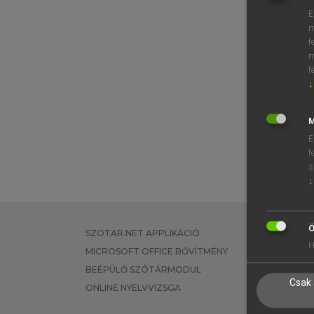
E
m
f
m
f
↓
M
E
f
s
↓
Ö
SZOTAR.NET APPLIKÁCIÓ
EGYÉNI FEL
H
MICROSOFT OFFICE BŐVÍTMÉNY
TANULÓKNA
BEÉPÜLŐ SZÓTÁRMODUL
OKTATÁSI I
Csak 
ONLINE NYELVVIZSGA
VÁLLALATI 