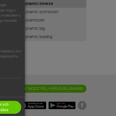
dynamic inverse
ához
ségek
ják, hogy a
dynamic isomerism
 hirdetőkkel is
dynamicizer
egy harmadik
dynamic lag
dynamic leading
nálatához, és a
öbbek között a
IRATKOZZ FEL HÍRLEVELÜNKRE!
 süti
adása