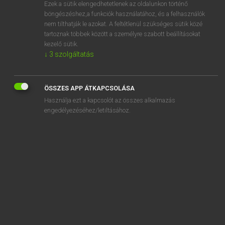
Ezek a sütik elengedhetetlenek az oldalunkon történő
böngészéshez,a funkciók használatához, és a felhasználók
nem tilthatják le azokat. A feltétlenül szükséges sütik közé
Magay Tamás et al.
tartoznak többek között a személyre szabott beállításokat
ANGOL−MAGYAR MŰSZAKI SZÓTÁR
kezelő sütik.
↓
3
szolgáltatás
Kapcsolódó anyagok
abbreviated dialing
ÖSSZES APP ÁTKAPCSOLÁSA
abbreviated entry
Használja ezt a kapcsolót az összes alkalmazás
abbreviated form of message
engedélyezéséhez/letiltásához.
abbreviated multiplication
abbreviated number
abbreviated subtraction
abbreviation
ABC
ABC warfare