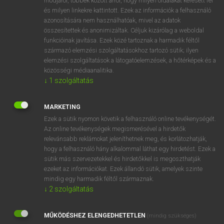
módjáról, többek között arról, hogy milyen oldalakat keresett fel
és milyen linkekre kattintott. Ezek az információk a felhasználó
VAN ELŐFIZETÉSED?
azonosítására nem használhatóak, mivel az adatok
összesítettek és anonimizáltak. Céljuk kizárólag a weboldal
Van előfizetésem a teljes szócikk megtekintéséhez.
funkcióinak javítása. Ezek közé tartoznak a harmadik féltől
származó elemzési szolgáltatásokhoz tartozó sütik; ilyen
BELÉPÉS
elemzési szolgáltatások a látogatóelemzések, a hőtérképek és a
közösségi médiaanalitika.
↓
1
szolgáltatás
MARKETING
Ezek a sütik nyomon követik a felhasználó online tevékenységét.
Az online tevékenységek megismerésével a hirdetők
NINCS ELŐFIZETÉSED?
relevánsabb reklámokat jeleníthetnek meg, és korlátozhatják,
Nincs regisztrációm és előfizetésem. A szótár 2 órás,
hogy a felhasználó hány alkalommal láthat egy hirdetést. Ezek a
díjmentes próbaverziójának elindításához regisztrálok és
sütik más szervezetekkel és hirdetőkkel is megoszthatják
belépek
.
ezeket az információkat. Ezek állandó sütik, amelyek szinte
mindig egy harmadik féltől származnak.
↓
2
szolgáltatás
REGISZTRÁCIÓ
MŰKÖDÉSHEZ ELENGEDHETETLEN
(mindig szükséges)