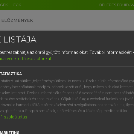
ÉGEK
GYIK
BELÉPÉS EDUID-V
ELŐZMÉNYEK
 LISTÁJA
és testreszabhatja az önről gyűjtött információkat.
További információért k
HU
DE
CN
FR
ES
IT
NL
RU
GR
adatvédelmi tájékoztatónkat
.
 TAMÁS ET AL.
1
2
3
4
5
6
7
8
9
l−magyar műszaki szótár
TATISZTIKA
q
w
e
r
t
z
u
i
 statisztikai sütiket „teljesítménysütiknek” is nevezik. Ezek a sütik információkat gy
ebhely használatának módjáról, többek között arról, hogy milyen oldalakat keresett 
a
s
d
f
g
h
j
k
l
é
inkekre kattintott. Ezek az információk a felhasználó azonosítására nem használható
datok összesítettek és anonimizáltak. Céljuk kizárólag a weboldal funkcióinak javít
í
y
x
c
v
b
n
m
,
.
artoznak a harmadik féltől származó elemzési szolgáltatásokhoz tartozó sütik; ilye
zolgáltatások a látogatóelemzések, a hőtérképek és a közösségi médiaanalitika.
VAN ELŐFIZETÉSED?
NINCS ELŐFIZETÉSED
1
szolgáltatás
előfizetésem a teljes szócikk
Nincs regisztrációm és előfiz
megtekintéséhez.
A szótár 2 órás, díjmente
MARKETING