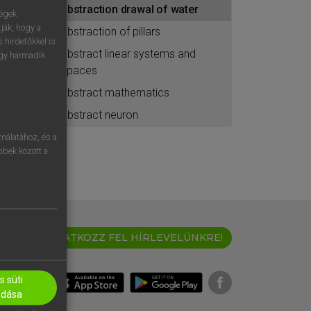
abstraction drawal of water
ához
ségek
ják, hogy a
abstraction of pillars
 hirdetőkkel is
abstract linear systems and
egy harmadik
spaces
abstract mathematics
abstract neuron
nálatához, és a
öbbek között a
IRATKOZZ FEL HÍRLEVELÜNKRE!
 süti
adása