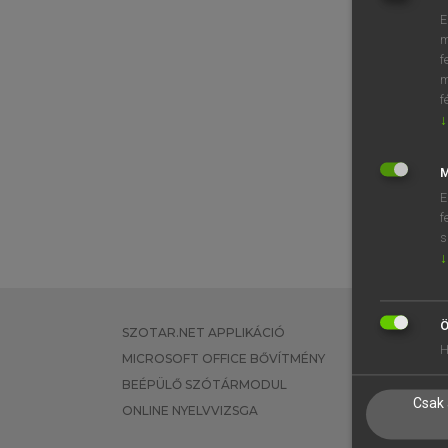
E
m
f
m
f
↓
M
E
f
s
↓
Ö
SZOTAR.NET APPLIKÁCIÓ
EGYÉNI FEL
H
MICROSOFT OFFICE BŐVÍTMÉNY
TANULÓKNA
BEÉPÜLŐ SZÓTÁRMODUL
OKTATÁSI I
Csak 
ONLINE NYELVVIZSGA
VÁLLALATI 