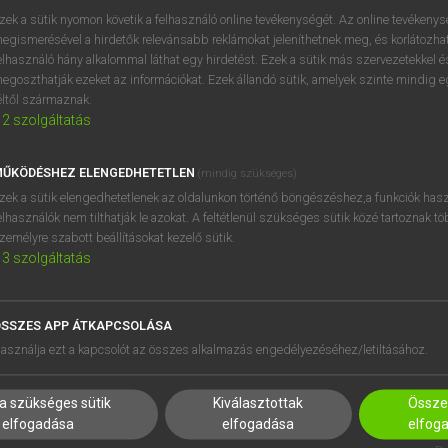
próbaverziójának elindítás
zek a sütik nyomon követik a felhasználó online tevékenységét. Az online tevékeny
BELÉPÉS
regisztrálok és
belépek
.
egismerésével a hirdetők relevánsabb reklámokat jeleníthetnek meg, és korlátozhat
elhasználó hány alkalommal láthat egy hirdetést. Ezek a sütik más szervezetekkel és
egoszthatják ezeket az információkat. Ezek állandó sütik, amelyek szinte mindig 
REGISZTRÁCIÓ
éltől származnak.
2
szolgáltatás
ŰKÖDÉSHEZ ELENGEDHETETLEN
(mindig szükséges)
zek a sütik elengedhetetlenek az oldalunkon történő böngészéshez,a funkciók hasz
elhasználók nem tilthatják le azokat. A feltétlenül szükséges sütik közé tartoznak t
zemélyre szabott beállításokat kezelő sütik.
3
szolgáltatás
SSZES APP ÁTKAPCSOLÁSA
HASZNÁLÓKNAK
SÚGÓ
asználja ezt a kapcsolót az összes alkalmazás engedélyezéséhez/letiltásához.
K
RÓLUNK
NTÉZMÉNYEKNEK
ELÉRHETŐSÉG
a szükséges sütik
Kiválasztottak
Összes
MEGOLDÁSOK
SÜTI BEÁLLÍTÁSOK
elfogadása
elfogadása
elfog