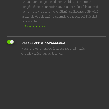
Ezek a sütik elengedhetetlenek az oldalunkon történő
böngészéshez,a funkciók használatához, és a felhasználók
nem tilthatják le azokat. A feltétlenül szükséges sütik közé
Magay Tamás et al.
tartoznak többek között a személyre szabott beállításokat
ANGOL−MAGYAR MŰSZAKI SZÓTÁR
kezelő sütik.
↓
3
szolgáltatás
Kapcsolódó anyagok
absorption wave trap
ÖSSZES APP ÁTKAPCSOLÁSA
absorptive
Használja ezt a kapcsolót az összes alkalmazás
absorptive attenuator
engedélyezéséhez/letiltásához.
absorptive capacity
absorptive cell
absorptive power
absorptive terrace
absorptivity
absorptivity-emissivity ratio