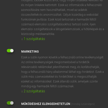
módjáról, többek között arról, hogy milyen oldalakat keresett fel
és milyen linkekre kattintott. Ezek az információk a felhasználó
VAN ELŐFIZETÉSED?
azonosítására nem használhatóak, mivel az adatok
összesítettek és anonimizáltak. Céljuk kizárólag a weboldal
Van előfizetésem a teljes szócikk megtekintéséhez.
funkcióinak javítása. Ezek közé tartoznak a harmadik féltől
származó elemzési szolgáltatásokhoz tartozó sütik; ilyen
BELÉPÉS
elemzési szolgáltatások a látogatóelemzések, a hőtérképek és a
közösségi médiaanalitika.
↓
1
szolgáltatás
MARKETING
Ezek a sütik nyomon követik a felhasználó online tevékenységét.
Az online tevékenységek megismerésével a hirdetők
NINCS ELŐFIZETÉSED?
relevánsabb reklámokat jeleníthetnek meg, és korlátozhatják,
Nincs regisztrációm és előfizetésem. A szótár 2 órás,
hogy a felhasználó hány alkalommal láthat egy hirdetést. Ezek a
díjmentes próbaverziójának elindításához regisztrálok és
sütik más szervezetekkel és hirdetőkkel is megoszthatják
belépek
.
ezeket az információkat. Ezek állandó sütik, amelyek szinte
mindig egy harmadik féltől származnak.
↓
2
szolgáltatás
REGISZTRÁCIÓ
MŰKÖDÉSHEZ ELENGEDHETETLEN
(mindig szükséges)