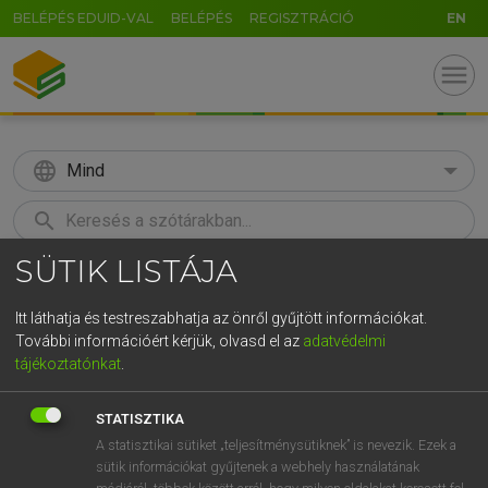
BELÉPÉS EDUID-VAL
BELÉPÉS
REGISZTRÁCIÓ
EN
menu
language
Mind
search
SÜTIK LISTÁJA
GR
KERESÉS
5
6
7
8
9
ö
ü
ó
Itt láthatja és testreszabhatja az önről gyűjtött információkat.
További információért kérjük, olvasd el az
adatvédelmi
r
t
z
u
i
o
p
ő
ú
MAGAY TAMÁS ET AL.
tájékoztatónkat
.
Angol−magyar műszaki szótár
g
h
j
k
l
é
á
ű
Ω
STATISZTIKA
v
b
n
m
,
.
-
AltGr
A statisztikai sütiket „teljesítménysütiknek” is nevezik. Ezek a
sütik információkat gyűjtenek a webhely használatának