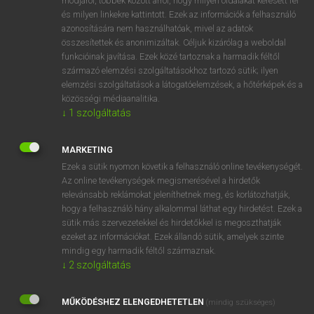
módjáról, többek között arról, hogy milyen oldalakat keresett fel
és milyen linkekre kattintott. Ezek az információk a felhasználó
VAN ELŐFIZETÉSED?
azonosítására nem használhatóak, mivel az adatok
összesítettek és anonimizáltak. Céljuk kizárólag a weboldal
Van előfizetésem a teljes szócikk megtekintéséhez.
funkcióinak javítása. Ezek közé tartoznak a harmadik féltől
származó elemzési szolgáltatásokhoz tartozó sütik; ilyen
BELÉPÉS
elemzési szolgáltatások a látogatóelemzések, a hőtérképek és a
közösségi médiaanalitika.
↓
1
szolgáltatás
MARKETING
Ezek a sütik nyomon követik a felhasználó online tevékenységét.
Az online tevékenységek megismerésével a hirdetők
NINCS ELŐFIZETÉSED?
relevánsabb reklámokat jeleníthetnek meg, és korlátozhatják,
Nincs regisztrációm és előfizetésem. A szótár 2 órás,
hogy a felhasználó hány alkalommal láthat egy hirdetést. Ezek a
díjmentes próbaverziójának elindításához regisztrálok és
sütik más szervezetekkel és hirdetőkkel is megoszthatják
belépek
.
ezeket az információkat. Ezek állandó sütik, amelyek szinte
mindig egy harmadik féltől származnak.
↓
2
szolgáltatás
REGISZTRÁCIÓ
MŰKÖDÉSHEZ ELENGEDHETETLEN
(mindig szükséges)