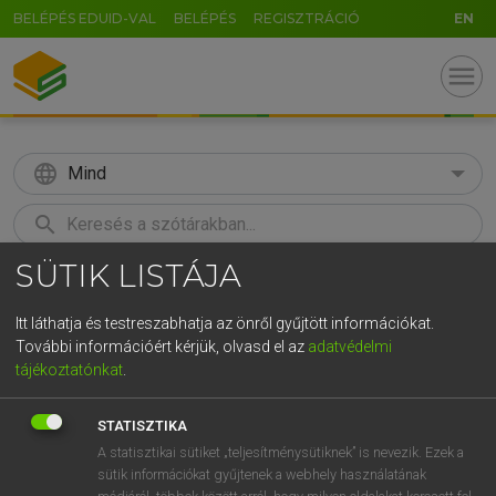
BELÉPÉS EDUID-VAL
BELÉPÉS
REGISZTRÁCIÓ
EN
menu
language
Mind
search
SÜTIK LISTÁJA
GR
KERESÉS
5
6
7
8
9
ö
ü
ó
Itt láthatja és testreszabhatja az önről gyűjtött információkat.
További információért kérjük, olvasd el az
adatvédelmi
r
t
z
u
i
o
p
ő
ú
MAGAY TAMÁS ET AL.
tájékoztatónkat
.
Angol−magyar műszaki szótár
g
h
j
k
l
é
á
ű
Ω
STATISZTIKA
v
b
n
m
,
.
-
AltGr
A statisztikai sütiket „teljesítménysütiknek” is nevezik. Ezek a
sütik információkat gyűjtenek a webhely használatának