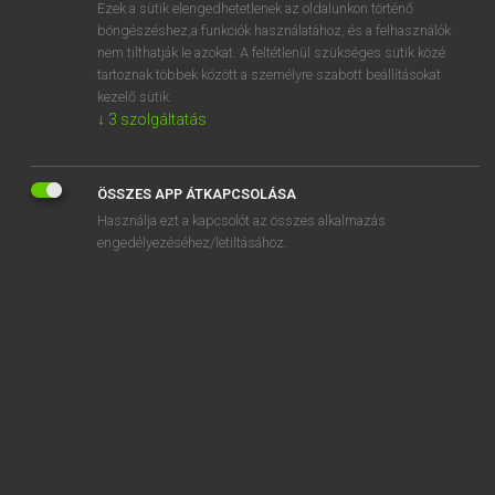
Ezek a sütik elengedhetetlenek az oldalunkon történő
böngészéshez,a funkciók használatához, és a felhasználók
nem tilthatják le azokat. A feltétlenül szükséges sütik közé
Magay Tamás et al.
tartoznak többek között a személyre szabott beállításokat
ANGOL−MAGYAR MŰSZAKI SZÓTÁR
kezelő sütik.
↓
3
szolgáltatás
Kapcsolódó anyagok
absorption test
ÖSSZES APP ÁTKAPCSOLÁSA
absorption tower
Használja ezt a kapcsolót az összes alkalmazás
absorption trap
engedélyezéséhez/letiltásához.
absorption unit
absorption value
absorption wavemeter
absorption wave trap
absorptive
absorptive attenuator