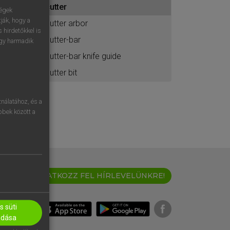
cutter
ához
ségek
ják, hogy a
cutter arbor
 hirdetőkkel is
cutter-bar
egy harmadik
cutter-bar knife guide
cutter bit
nálatához, és a
öbbek között a
IRATKOZZ FEL HÍRLEVELÜNKRE!
 süti
adása