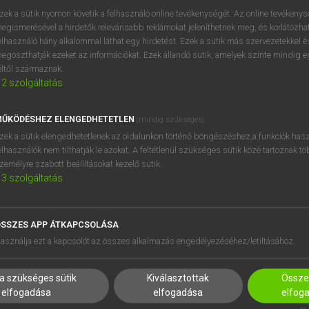
próbaverziójának elindítás
zek a sütik nyomon követik a felhasználó online tevékenységét. Az online tevékeny
BELÉPÉS
regisztrálok és
belépek
.
egismerésével a hirdetők relevánsabb reklámokat jeleníthetnek meg, és korlátozhat
elhasználó hány alkalommal láthat egy hirdetést. Ezek a sütik más szervezetekkel és
egoszthatják ezeket az információkat. Ezek állandó sütik, amelyek szinte mindig 
REGISZTRÁCIÓ
éltől származnak.
2
szolgáltatás
ŰKÖDÉSHEZ ELENGEDHETETLEN
(mindig szükséges)
zek a sütik elengedhetetlenek az oldalunkon történő böngészéshez,a funkciók hasz
elhasználók nem tilthatják le azokat. A feltétlenül szükséges sütik közé tartoznak t
zemélyre szabott beállításokat kezelő sütik.
3
szolgáltatás
SSZES APP ÁTKAPCSOLÁSA
HASZNÁLÓKNAK
SÚGÓ
asználja ezt a kapcsolót az összes alkalmazás engedélyezéséhez/letiltásához.
K
RÓLUNK
NTÉZMÉNYEKNEK
ELÉRHETŐSÉG
a szükséges sütik
Kiválasztottak
Összes
MEGOLDÁSOK
SÜTI BEÁLLÍTÁSOK
elfogadása
elfogadása
elfog