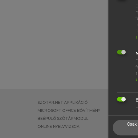
E
m
f
m
f
↓
M
E
f
s
↓
Ö
SZOTAR.NET APPLIKÁCIÓ
EGYÉNI FEL
H
MICROSOFT OFFICE BŐVÍTMÉNY
TANULÓKNA
BEÉPÜLŐ SZÓTÁRMODUL
OKTATÁSI I
Csak 
ONLINE NYELVVIZSGA
VÁLLALATI 