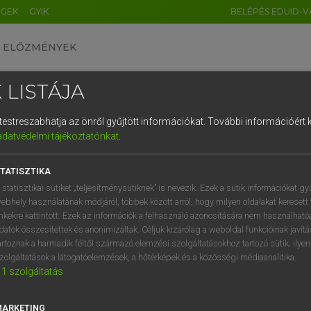
ÉGEK
GYIK
BELÉPÉS EDUID-V
ELŐZMÉNYEK
 LISTÁJA
és testreszabhatja az önről gyűjtött információkat.
További információért k
HU
DE
CN
FR
ES
IT
NL
RU
GR
adatvédelmi tájékoztatónkat
.
 TAMÁS ET AL.
1
2
3
4
5
6
7
8
9
l−magyar műszaki szótár
TATISZTIKA
q
w
e
r
t
z
u
i
 statisztikai sütiket „teljesítménysütiknek” is nevezik. Ezek a sütik információkat gy
ebhely használatának módjáról, többek között arról, hogy milyen oldalakat keresett 
a
s
d
f
g
h
j
k
l
é
inkekre kattintott. Ezek az információk a felhasználó azonosítására nem használható
datok összesítettek és anonimizáltak. Céljuk kizárólag a weboldal funkcióinak javít
í
y
x
c
v
b
n
m
,
.
artoznak a harmadik féltől származó elemzési szolgáltatásokhoz tartozó sütik; ilye
zolgáltatások a látogatóelemzések, a hőtérképek és a közösségi médiaanalitika.
VAN ELŐFIZETÉSED?
NINCS ELŐFIZETÉSED
1
szolgáltatás
előfizetésem a teljes szócikk
Nincs regisztrációm és előfiz
megtekintéséhez.
A szótár 2 órás, díjmente
MARKETING